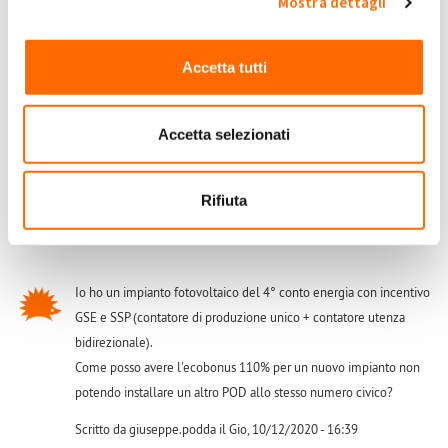
Mostra dettagli
Salve, quindi dite che è possibile fare un potenziamento con il
110% sullo stesso POD dove è allacciato un impianto fotovoltaico
incentivato o in regime di Scambio Sul Posto? Ma a quel punto
Accetta tutti
come si fa a discriminare la quota energia in Scambio Sul Posto e
quella ceduta gratuitamente al GSE?
Accetta selezionati
Scritto da lcristofori il Lun, 07/12/2020 - 09:14
Accedi
o
registrati
per inserire commenti.
Rifiuta
Io ho un impianto fotovoltaico del 4° conto energia con incentivo
GSE e SSP (contatore di produzione unico + contatore utenza
bidirezionale).
Come posso avere l'ecobonus 110% per un nuovo impianto non
potendo installare un altro POD allo stesso numero civico?
Scritto da giuseppe.podda il Gio, 10/12/2020 - 16:39