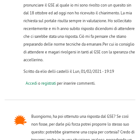
pronunciare il GSE al quale io mi sono rivolto con un quesito sin
dal 18 ottobre ed ad oggi non ho ricevuito il chiarimento. La mia
richiesta sul portale risulta sempre in valutazione. Ho sollecitato
recentemente e mi h anno subito risposto dicendomi di attendere
che ci sarebbe stata una risposta. Ciò mi fa pensare che stiano
preparando delle norme tecniche da emanare.Per cui io consiglio
di attendere e magari rivolgersi in tanti al GSE con la speranza che
accellerino.
Scritto da elio delli castelli il Lun, 01/02/2021 - 19:19
Accedi
o
registrati
per inserire commenti.
Buongiorno, ha poi ottenuto una risposta dal GSE? Se così
non fosse, per darle più forza potrei proporre lo stesso suo
quesito: potrebbe girarmene una copia per cortesia? Credo di
trovarmi anche io in una situazione analoga, possedendo un