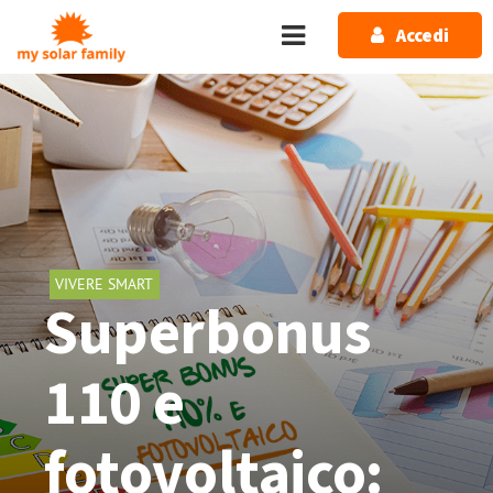
Salta al contenuto principale
Accedi
VIVERE SMART
Superbonus
110 e
fotovoltaico: