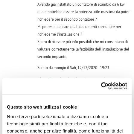
Avendo già installato un contatore di scambio da 6 kw
quale potrebbe essere la potenza utile massima da poter
richiedere per il secondo contatore ?
Mi potreste indicare quali documenti consultare per
richiederne l'installazione ?
Spero di ricevere più info possibili che mi consentano di
valutare correttamente la fattibilità dell'installazione del
secondo impianto.
Scritto da mongio il Sab, 12/12/2020 - 19:23
Accedi
o
registrati
per inserire commenti.
Questo sito web utilizza i cookie
volevo sapere se a distanza di tempo adesso ha avuto risposta
Noi e terze parti selezionate utilizziamo cookie o
a proposito di un secondo impianto fotovoltaico con altro
tecnologie simili per finalità tecniche e, con il tuo
contatore, è fattibile? grazie
consenso, anche per altre finalità, come funzionalità dei