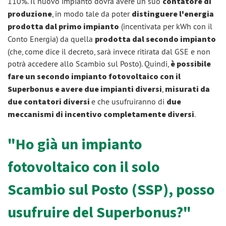
110%. Il nuovo impianto dovrà avere un suo
contatore di
produzione
, in modo tale da poter
distinguere l'energia
prodotta dal primo impianto
(incentivata per kWh con il
Conto Energia) da quella
prodotta dal secondo impianto
(che, come dice il decreto, sarà invece ritirata dal GSE e non
potrà accedere allo Scambio sul Posto). Quindi,
è possibile
fare un secondo impianto fotovoltaico con il
Superbonus e avere due impianti diversi
,
misurati da
due contatori diversi
e che usufruiranno di
due
meccanismi di incentivo completamente diversi
.
"Ho già un impianto
fotovoltaico con il solo
Scambio sul Posto (SSP), posso
usufruire del Superbonus?"