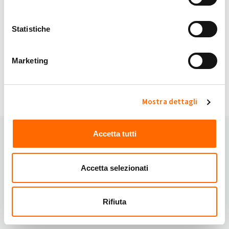
My Solar Family è sicuro.
Statistiche
Continuando accetti i nostri
Termini e Condizioni
e
Privacy Policy
.
Marketing
Hai domande?
Domande frequenti
oppure contattaci:
Email:
info@mysolarfamily.com
Mostra dettagli
Accetta tutti
Accetta selezionati
Rifiuta