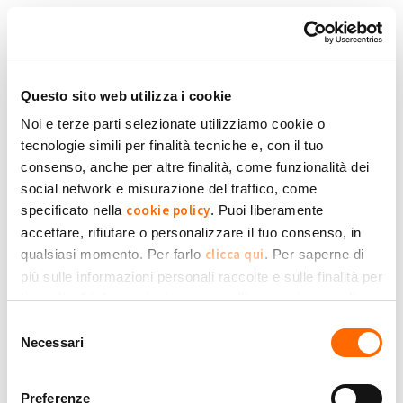
Salta al contenuto principale
Torna in Homepage
Schede primarie
Accedi
Questo sito web utilizza i cookie
Noi e terze parti selezionate utilizziamo cookie o
tecnologie simili per finalità tecniche e, con il tuo
Accedi con la tua Email
consenso, anche per altre finalità, come funzionalità dei
social network e misurazione del traffico, come
cookie policy
specificato nella
. Puoi liberamente
Oppure:
accettare, rifiutare o personalizzare il tuo consenso, in
clicca qui
qualsiasi momento. Per farlo
. Per saperne di
più sulle informazioni personali raccolte e sulle finalità per
le quali tali informazioni saranno utilizzate, si prega di
Privacy Policy
fare riferimento alla nostra
.
Selezione
Necessari
del
consenso
Preferenze