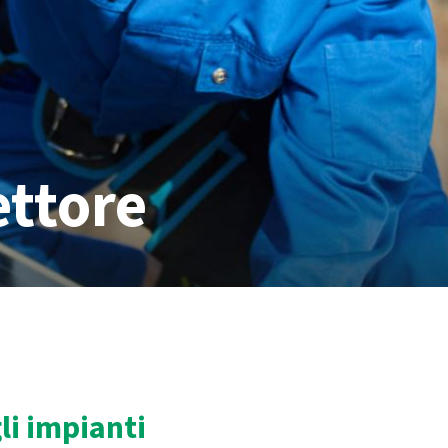
ettore
li impianti