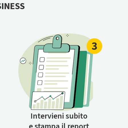
SINESS
Intervieni subito
e stampa il report