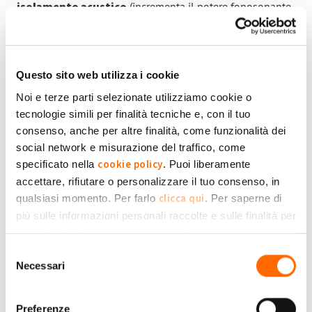
-
isolamento acustico
(incrementa il potere fonosonante
delle pareti)
-
elevata massività
(caratteristica importante per garantire
l'isolamento termico anche in estate e la durabilità nel
Questo sito web utilizza i cookie
tempo)
Noi e terze parti selezionate utilizziamo cookie o
tecnologie simili per finalità tecniche e, con il tuo
In questo caso, è stato isolato completamente l'involucro
consenso, anche per altre finalità, come funzionalità dei
dell'edificio, compreso il solaio superiore e sono stati
social network e misurazione del traffico, come
effettuati degli interventi sugli impianti.
cookie policy
specificato nella
. Puoi liberamente
accettare, rifiutare o personalizzare il tuo consenso, in
E veniamo ai risultati pratici
clicca qui
qualsiasi momento. Per farlo
. Per saperne di
più sulle informazioni personali raccolte e sulle finalità per
ottenuti da questo intervento
le quali tali informazioni saranno utilizzate, si prega di
Privacy Policy
fare riferimento alla nostra
.
Selezione
di Cappotto Termico.
Necessari
del
consenso
I risultati ottenuti in termini di vantaggio per i condomini
Preferenze