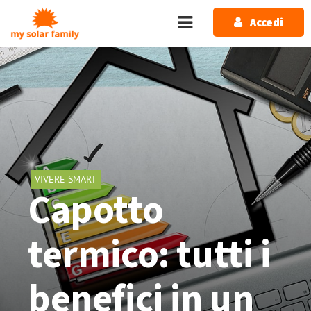
Salta al contenuto principale
Accedi
VIVERE SMART
Capotto
termico: tutti i
benefici in un