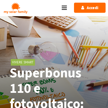
Salta al contenuto principale
Accedi
VIVERE SMART
Superbonus
110 e
fotovoltaico: