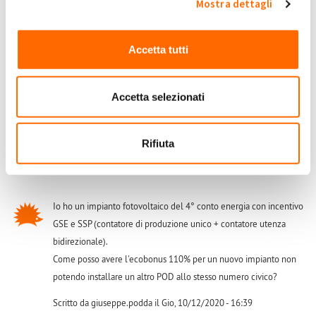
Mostra dettagli
Salve, quindi dite che è possibile fare un potenziamento con il
110% sullo stesso POD dove è allacciato un impianto fotovoltaico
incentivato o in regime di Scambio Sul Posto? Ma a quel punto
Accetta tutti
come si fa a discriminare la quota energia in Scambio Sul Posto e
quella ceduta gratuitamente al GSE?
Accetta selezionati
Scritto da lcristofori il Lun, 07/12/2020 - 09:14
Accedi
o
registrati
per inserire commenti.
Rifiuta
Io ho un impianto fotovoltaico del 4° conto energia con incentivo
GSE e SSP (contatore di produzione unico + contatore utenza
bidirezionale).
Come posso avere l'ecobonus 110% per un nuovo impianto non
potendo installare un altro POD allo stesso numero civico?
Scritto da giuseppe.podda il Gio, 10/12/2020 - 16:39