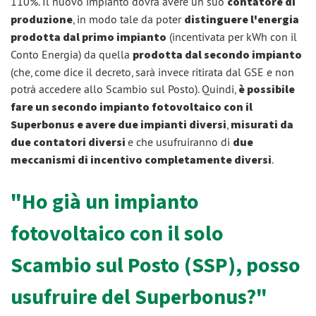
110%. Il nuovo impianto dovrà avere un suo
contatore di
produzione
, in modo tale da poter
distinguere l'energia
prodotta dal primo impianto
(incentivata per kWh con il
Conto Energia) da quella
prodotta dal secondo impianto
(che, come dice il decreto, sarà invece ritirata dal GSE e non
potrà accedere allo Scambio sul Posto). Quindi,
è possibile
fare un secondo impianto fotovoltaico con il
Superbonus e avere due impianti diversi
,
misurati da
due contatori diversi
e che usufruiranno di
due
meccanismi di incentivo completamente diversi
.
"Ho già un impianto
fotovoltaico con il solo
Scambio sul Posto (SSP), posso
usufruire del Superbonus?"