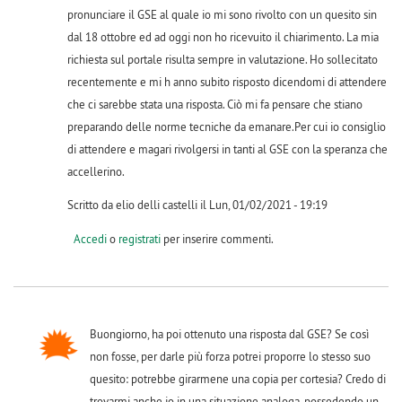
pronunciare il GSE al quale io mi sono rivolto con un quesito sin
dal 18 ottobre ed ad oggi non ho ricevuito il chiarimento. La mia
richiesta sul portale risulta sempre in valutazione. Ho sollecitato
recentemente e mi h anno subito risposto dicendomi di attendere
che ci sarebbe stata una risposta. Ciò mi fa pensare che stiano
preparando delle norme tecniche da emanare.Per cui io consiglio
di attendere e magari rivolgersi in tanti al GSE con la speranza che
accellerino.
Scritto da elio delli castelli il Lun, 01/02/2021 - 19:19
Accedi
o
registrati
per inserire commenti.
Buongiorno, ha poi ottenuto una risposta dal GSE? Se così
non fosse, per darle più forza potrei proporre lo stesso suo
quesito: potrebbe girarmene una copia per cortesia? Credo di
trovarmi anche io in una situazione analoga, possedendo un