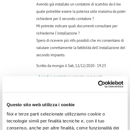
Avendo già installato un contatore di scambio da 6 kw
quale potrebbe essere la potenza utile massima da poter
richiedere per il secondo contatore ?
Mi potreste indicare quali documenti consultare per
richiederne l'installazione ?
Spero di ricevere più info possibili che mi consentano di
valutare correttamente la fattibilità dell'installazione del
secondo impianto.
Scritto da mongio il Sab, 12/12/2020 - 19:23
Accedi
o
registrati
per inserire commenti.
Questo sito web utilizza i cookie
volevo sapere se a distanza di tempo adesso ha avuto risposta
Noi e terze parti selezionate utilizziamo cookie o
a proposito di un secondo impianto fotovoltaico con altro
tecnologie simili per finalità tecniche e, con il tuo
contatore, è fattibile? grazie
consenso, anche per altre finalità, come funzionalità dei