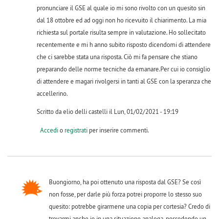
pronunciare il GSE al quale io mi sono rivolto con un quesito sin
dal 18 ottobre ed ad oggi non ho ricevuito il chiarimento. La mia
richiesta sul portale risulta sempre in valutazione. Ho sollecitato
recentemente e mi h anno subito risposto dicendomi di attendere
che ci sarebbe stata una risposta. Ciò mi fa pensare che stiano
preparando delle norme tecniche da emanare.Per cui io consiglio
di attendere e magari rivolgersi in tanti al GSE con la speranza che
accellerino.
Scritto da elio delli castelli il Lun, 01/02/2021 - 19:19
Accedi
o
registrati
per inserire commenti.
Buongiorno, ha poi ottenuto una risposta dal GSE? Se così
non fosse, per darle più forza potrei proporre lo stesso suo
quesito: potrebbe girarmene una copia per cortesia? Credo di
trovarmi anche io in una situazione analoga, possedendo un