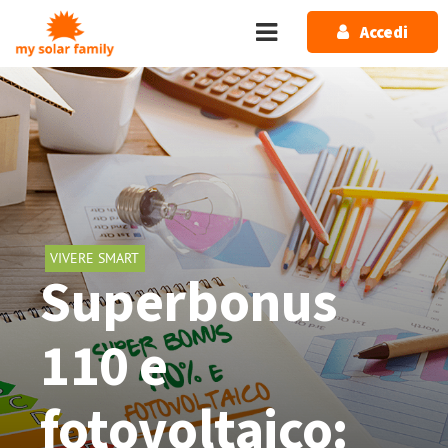
Salta al contenuto principale
Accedi
VIVERE SMART
Superbonus
110 e
fotovoltaico: