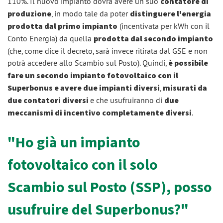
110%. Il nuovo impianto dovrà avere un suo
contatore di
produzione
, in modo tale da poter
distinguere l'energia
prodotta dal primo impianto
(incentivata per kWh con il
Conto Energia) da quella
prodotta dal secondo impianto
(che, come dice il decreto, sarà invece ritirata dal GSE e non
potrà accedere allo Scambio sul Posto). Quindi,
è possibile
fare un secondo impianto fotovoltaico con il
Superbonus e avere due impianti diversi
,
misurati da
due contatori diversi
e che usufruiranno di
due
meccanismi di incentivo completamente diversi
.
"Ho già un impianto
fotovoltaico con il solo
Scambio sul Posto (SSP), posso
usufruire del Superbonus?"