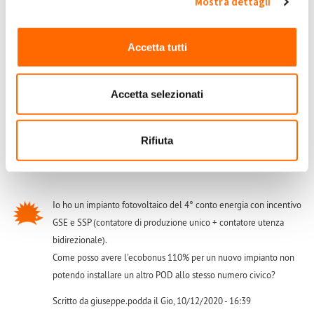
Mostra dettagli
Salve, quindi dite che è possibile fare un potenziamento con il
110% sullo stesso POD dove è allacciato un impianto fotovoltaico
incentivato o in regime di Scambio Sul Posto? Ma a quel punto
Accetta tutti
come si fa a discriminare la quota energia in Scambio Sul Posto e
quella ceduta gratuitamente al GSE?
Accetta selezionati
Scritto da lcristofori il Lun, 07/12/2020 - 09:14
Accedi
o
registrati
per inserire commenti.
Rifiuta
Io ho un impianto fotovoltaico del 4° conto energia con incentivo
GSE e SSP (contatore di produzione unico + contatore utenza
bidirezionale).
Come posso avere l'ecobonus 110% per un nuovo impianto non
potendo installare un altro POD allo stesso numero civico?
Scritto da giuseppe.podda il Gio, 10/12/2020 - 16:39