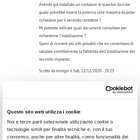
Avendo già installato un contatore di scambio da 6 kw
quale potrebbe essere la potenza utile massima da poter
richiedere per il secondo contatore ?
Mi potreste indicare quali documenti consultare per
richiederne l'installazione ?
Spero di ricevere più info possibili che mi consentano di
valutare correttamente la fattibilità dell'installazione del
secondo impianto.
Scritto da mongio il Sab, 12/12/2020 - 19:23
Accedi
o
registrati
per inserire commenti.
Questo sito web utilizza i cookie
volevo sapere se a distanza di tempo adesso ha avuto risposta
Noi e terze parti selezionate utilizziamo cookie o
a proposito di un secondo impianto fotovoltaico con altro
tecnologie simili per finalità tecniche e, con il tuo
contatore, è fattibile? grazie
consenso, anche per altre finalità, come funzionalità dei