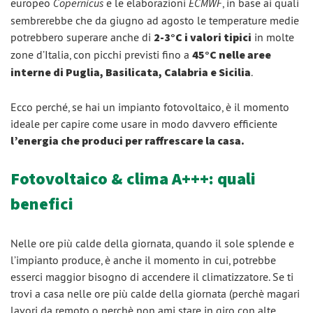
europeo
Copernicus
e le elaborazioni
ECMWF
, in base ai quali
sembrerebbe che da giugno ad agosto le temperature medie
potrebbero superare anche di
2-3°C i valori tipici
in molte
zone d’Italia, con picchi previsti fino a
45°C nelle aree
interne di Puglia, Basilicata, Calabria e Sicilia
.
Ecco perché, se hai un impianto fotovoltaico, è il momento
ideale per capire come usare in modo davvero efficiente
l’energia che produci per raffrescare la casa.
Fotovoltaico & clima A+++: quali
benefici
Nelle ore più calde della giornata, quando il sole splende e
l’impianto produce, è anche il momento in cui, potrebbe
esserci maggior bisogno di accendere il climatizzatore. Se ti
trovi a casa nelle ore più calde della giornata (perchè magari
lavori da remoto o perchè non ami stare in giro con alte