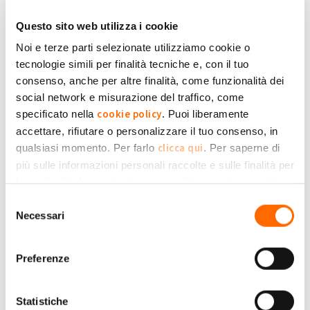
Ti informiamo inoltre che dal 03/06 al 31/08 è attiva
una
nuova offerta combinata riservata a tutti coloro
Questo sito web utilizza i cookie
che passano a Plenitude da altro fornitore, che
Noi e terze parti selezionate utilizziamo cookie o
prevede, in caso di acquisto contestuale dei due
tecnologie simili per finalità tecniche e, con il tuo
prodotti:
consenso, anche per altre finalità, come funzionalità dei
social network e misurazione del traffico, come
-
uno
sconto su uno dei Climatizzatori in classe A+++
cookie policy
specificato nella
. Puoi liberamente
disponibili,
accettare, rifiutare o personalizzare il tuo consenso, in
clicca qui
qualsiasi momento. Per farlo
. Per saperne di
abbinato a
più sulle informazioni personali raccolte e sulle finalità per
le quali tali informazioni saranno utilizzate, si prega di
- uno sconto in bolletta dilazionato in 12 mesi
,
se si
Privacy Policy
fare riferimento alla nostra
.
Selezione
passa a Plenitude con una delle offerte luce e/o gas
Necessari
del
disponibili.
consenso
Preferenze
Con un'offerta di questo tipo puoi sostituire il tuo vecchio
climatizzatore con uno più performante, sfruttando l'energia
solare prodotta dal tuo impianto fotovoltaico (se accendi il
Statistiche