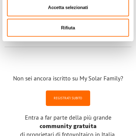
la nuova parte di impianto cioe' verra montato un nuovo contatore
Accetta selezionati
appena dopo i nuovi pannelli oppure prima di entrare in rete?
Scritto da marcocremaschi il Mar, 02/02/2021 - 16:28
Rifiuta
Accedi
o
registrati
per inserire commenti.
Non sei ancora iscritto su My Solar Family?
REGISTRATI SUBITO
Entra a far parte della più grande
community gratuita
di proprietari di fotovoltaico in Italia.