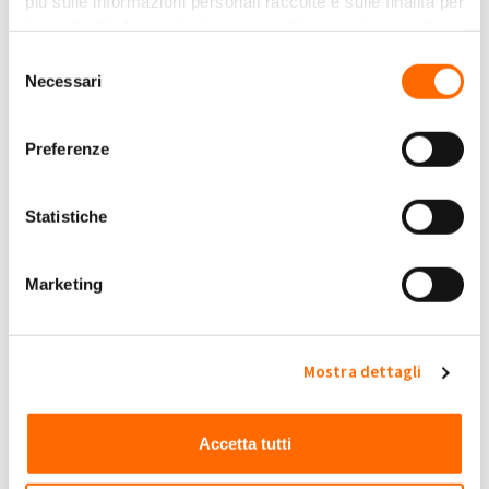
più sulle informazioni personali raccolte e sulle finalità per
2 Commenti
le quali tali informazioni saranno utilizzate, si prega di
Privacy Policy
fare riferimento alla nostra
.
Selezione
Salve, con l'aggiunta di un nuovo impianto all'esistente si puo
Necessari
del
inserire anche una batteria di accumulo sempre con il 110% ?
consenso
Grazie.
Preferenze
Scritto da rd500 il Gio, 28/01/2021 - 17:57
Accedi
o
registrati
per inserire commenti.
Statistiche
Marketing
salve
possiedo un impianto da 3 kw 2' conto energia in occasione
Mostra dettagli
dell'incentivo 110% faro' cappotto e pompa di calore full elettric
mi piacerebbe quindi potenziare l'impianto con altri 3 kw di
fotovoltaico e vorrei inoltre aggiungere un buon accumulo ho
Accetta tutti
letto con gioia che si puo' fare la mia domanda e' come funziona