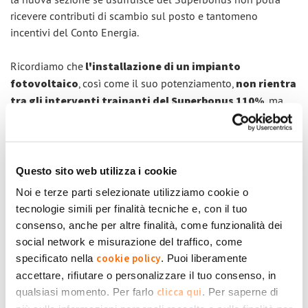
ricevere contributi di scambio sul posto e tantomeno
incentivi del Conto Energia.
Ricordiamo che
l'installazione di un impianto
fotovoltaico
, così come il suo potenziamento,
non rientra
tra gli interventi trainanti del Superbonus 110%
, ma
può essere uno degli
interventi trainati
. Significa che se
viene realizzato uno degli interventi trainanti (ad es. il
cappotto termico, la sostituzione dell'impianto di
climatizzazione o i lavori di adeguamento antisismico) è
Questo sito web utilizza i cookie
possibile installare un impianto fotovoltaico o potenziare
Noi e terze parti selezionate utilizziamo cookie o
quello già esistente.
tecnologie simili per finalità tecniche e, con il tuo
consenso, anche per altre finalità, come funzionalità dei
Per chi volesse leggere tutti i quesiti della Circolare,
social network e misurazione del traffico, come
inseriamo
qui
il collegamento al documento completo.
cookie policy
specificato nella
. Puoi liberamente
accettare, rifiutare o personalizzare il tuo consenso, in
Accedi
o
registrati
per inserire commenti.
clicca qui
qualsiasi momento. Per farlo
. Per saperne di