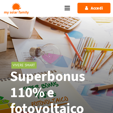
Salta al contenuto principale
Accedi
VIVERE SMART
Superbonus
110% e
fotovoltaico