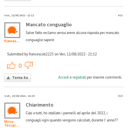
Ven, 12/08/2022 - 21:12
#13
Mancato conguaglio
Salve fatto reclamo senza avere alcuna risposta per mancato
conguaglio sapere
francescob2225
Submitted by francescob2225 on Ven, 12/08/2022 - 21:12
+1
-1
0
Accedi
o
registrati
per inserire commenti.
Torna Su
Sab, 13/08/2022 - 16:24
#14
Chiarimento
Ciao a tutti, ho istallato i pannelli ad aprile del 2022, i
conguagli ogni quando vengono calcolati, durante l' anno??
Mirco
Toccacieli