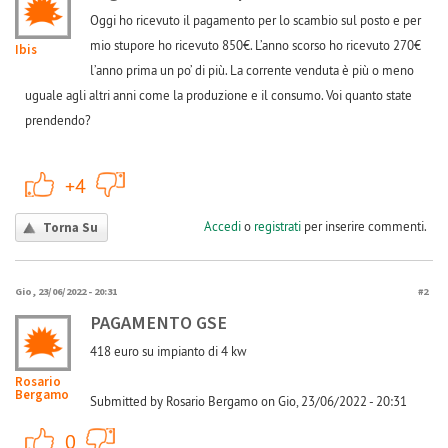
Oggi ho ricevuto il pagamento per lo scambio sul posto e per
mio stupore ho ricevuto 850€. L’anno scorso ho ricevuto 270€
Ibis
l’anno prima un po’ di più. La corrente venduta è più o meno
uguale agli altri anni come la produzione e il consumo. Voi quanto state
prendendo?
+1
-1
+4
Accedi
o
registrati
per inserire commenti.
Torna Su
Gio, 23/06/2022 - 20:31
#2
PAGAMENTO GSE
418 euro su impianto di 4 kw
Rosario
Bergamo
Submitted by Rosario Bergamo on Gio, 23/06/2022 - 20:31
+1
-1
0