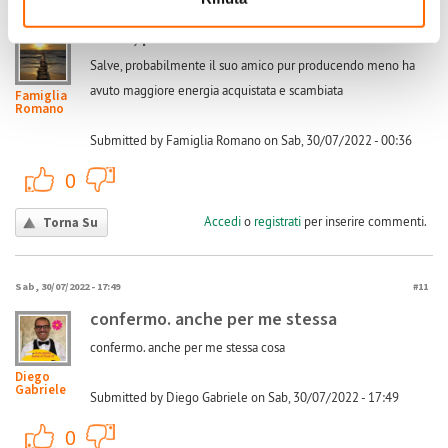
(Reply to #9)
Sab, 30/07/2022 - 00:36
#10
Salve, probabilmente il suo
Salve, probabilmente il suo amico pur producendo meno ha
avuto maggiore energia acquistata e scambiata
Famiglia
Romano
Submitted by Famiglia Romano on Sab, 30/07/2022 - 00:36
+1
-1
0
Accedi
o
registrati
per inserire commenti.
Torna Su
Sab, 30/07/2022 - 17:49
#11
confermo. anche per me stessa
confermo. anche per me stessa cosa
Diego
Gabriele
Submitted by Diego Gabriele on Sab, 30/07/2022 - 17:49
+1
-1
0