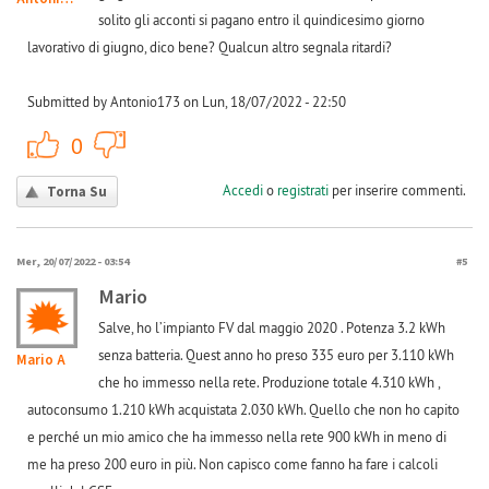
solito gli acconti si pagano entro il quindicesimo giorno
lavorativo di giugno, dico bene? Qualcun altro segnala ritardi?
Submitted by Antonio173 on Lun, 18/07/2022 - 22:50
+1
-1
0
Accedi
o
registrati
per inserire commenti.
Torna Su
Mer, 20/07/2022 - 03:54
#5
Mario
Salve, ho l’impianto FV dal maggio 2020 . Potenza 3.2 kWh
senza batteria. Quest anno ho preso 335 euro per 3.110 kWh
Mario A
che ho immesso nella rete. Produzione totale 4.310 kWh ,
autoconsumo 1.210 kWh acquistata 2.030 kWh. Quello che non ho capito
e perché un mio amico che ha immesso nella rete 900 kWh in meno di
me ha preso 200 euro in più. Non capisco come fanno ha fare i calcoli