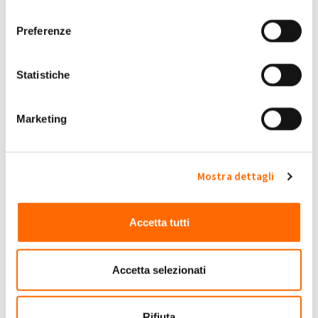
Se guardi nel sito GSE e nel tuo profilo ci sono i calcoli
consenso
Preferenze
Submitted by Raffaele5 on Dom, 24/07/2022 - 13:50
+1
-1
0
Statistiche
Accedi
o
registrati
per inserire commenti.
Torna Su
Marketing
(Reply to #8)
Gio, 28/07/2022 - 09:39
#9
Entro fine giugno
Mostra dettagli
Entro fine giugno
Gigi.g65
Submitted by Gigi.g65 on Gio, 28/07/2022 - 09:39
Accetta tutti
+1
-1
0
Accetta selezionati
Accedi
o
registrati
per inserire commenti.
Torna Su
Rifiuta