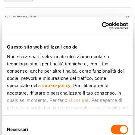
Sab, 23/07/2022 - 11:33
#7
Si anche da parte mia quasi
Si anche da parte mia quasi triplicato. Sicuramente dovuto
all'aumentato costo dell'energia.
lescaffi
Questo sito web utilizza i cookie
Noi e terze parti selezionate utilizziamo cookie o
Submitted by lescaffi on Sab, 23/07/2022 - 11:33
tecnologie simili per finalità tecniche e, con il tuo
+1
-1
0
consenso, anche per altre finalità, come funzionalità dei
social network e misurazione del traffico, come
Accedi
o
registrati
per inserire commenti.
Torna Su
cookie policy
specificato nella
. Puoi liberamente
accettare, rifiutare o personalizzare il tuo consenso, in
clicca qui
qualsiasi momento. Per farlo
. Per saperne di
(Reply to #7)
Dom, 24/07/2022 - 13:50
#8
più sulle informazioni personali raccolte e sulle finalità per
Il GSE per ssp ha una sua
le quali tali informazioni saranno utilizzate, si prega di
Il GSE per ssp ha una sua formula che va in base all'energia
Privacy Policy
fare riferimento alla nostra
.
Selezione
immessa e quella prelevata dalla rete.
Raffaele5
Necessari
del