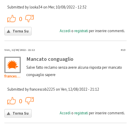
Submitted by looka34 on Mer, 10/08/2022 - 12:32
+1
-1
0
Accedi
o
registrati
per inserire commenti.
Torna Su
Ven, 12/08/2022 - 21:12
#13
Mancato conguaglio
Salve fatto reclamo senza avere alcuna risposta per mancato
conguaglio sapere
francescob2225
Submitted by francescob2225 on Ven, 12/08/2022 - 21:12
+1
-1
0
Accedi
o
registrati
per inserire commenti.
Torna Su