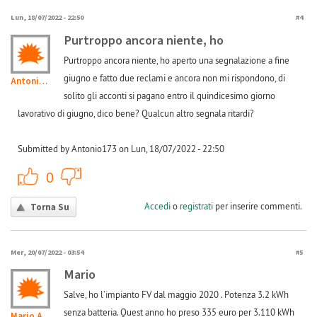
Lun, 18/07/2022 - 22:50
#4
Purtroppo ancora niente, ho
Purtroppo ancora niente, ho aperto una segnalazione a fine
giugno e fatto due reclami e ancora non mi rispondono, di
Antonio173
solito gli acconti si pagano entro il quindicesimo giorno
lavorativo di giugno, dico bene? Qualcun altro segnala ritardi?
Submitted by Antonio173 on Lun, 18/07/2022 - 22:50
+1
-1
0
Accedi
o
registrati
per inserire commenti.
Torna Su
Mer, 20/07/2022 - 03:54
#5
Mario
Salve, ho l’impianto FV dal maggio 2020 . Potenza 3.2 kWh
senza batteria. Quest anno ho preso 335 euro per 3.110 kWh
Mario A