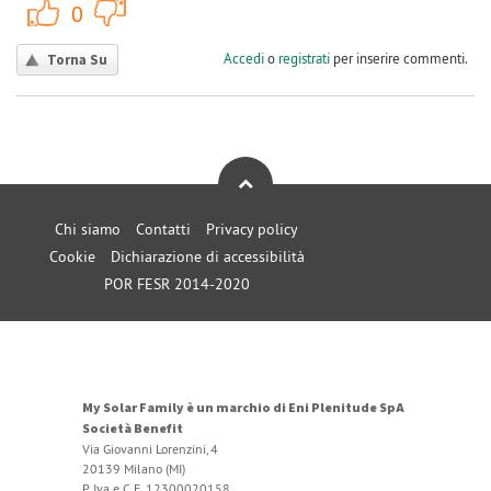
+1
-1
0
Accedi
o
registrati
per inserire commenti.
Torna Su
Chi siamo
Contatti
Privacy policy
Cookie
Dichiarazione di accessibilità
POR FESR 2014-2020
My Solar Family è un marchio di Eni Plenitude SpA
Società Benefit
Via Giovanni Lorenzini, 4
20139 Milano (MI)
P. Iva e C.F. 12300020158.