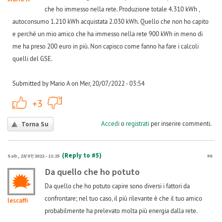
che ho immesso nella rete. Produzione totale 4.310 kWh ,
autoconsumo 1.210 kWh acquistata 2.030 kWh. Quello che non ho capito
e perché un mio amico che ha immesso nella rete 900 kWh in meno di
me ha preso 200 euro in più. Non capisco come fanno ha fare i calcoli
quelli del GSE.
Submitted by Mario A on Mer, 20/07/2022 - 03:54
+1
-1
+3
Accedi
o
registrati
per inserire commenti.
Torna Su
(Reply to #5)
Sab, 23/07/2022 - 11:25
#6
Da quello che ho potuto
Da quello che ho potuto capire sono diversi i fattori da
confrontare; nel tuo caso, il più rilevante è che il tuo amico
lescaffi
probabilmente ha prelevato molta più energia dalla rete.