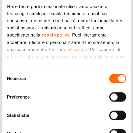
(Reply to #7)
Dom, 24/07/2022 - 13:50
#8
Noi e terze parti selezionate utilizziamo cookie o
Il GSE per ssp ha una sua
tecnologie simili per finalità tecniche e, con il tuo
Il GSE per ssp ha una sua formula che va in base all'energia
consenso, anche per altre finalità, come funzionalità dei
immessa e quella prelevata dalla rete.
social network e misurazione del traffico, come
Raffaele5
cookie policy
Se guardi nel sito GSE e nel tuo profilo ci sono i calcoli
specificato nella
. Puoi liberamente
accettare, rifiutare o personalizzare il tuo consenso, in
clicca qui
qualsiasi momento. Per farlo
. Per saperne di
Submitted by Raffaele5 on Dom, 24/07/2022 - 13:50
più sulle informazioni personali raccolte e sulle finalità per
+1
-1
0
le quali tali informazioni saranno utilizzate, si prega di
Privacy Policy
fare riferimento alla nostra
.
Selezione
Accedi
o
registrati
per inserire commenti.
Torna Su
Necessari
del
consenso
(Reply to #8)
Gio, 28/07/2022 - 09:39
#9
Preferenze
Entro fine giugno
Entro fine giugno
Statistiche
Gigi.g65
Submitted by Gigi.g65 on Gio, 28/07/2022 - 09:39