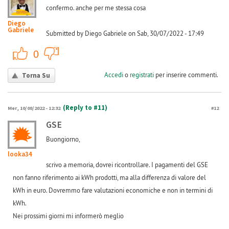
confermo. anche per me stessa cosa
Diego
Gabriele
Submitted by Diego Gabriele on Sab, 30/07/2022 - 17:49
+1
-1
0
Accedi
o
registrati
per inserire commenti.
Torna Su
(Reply to #11)
Mer, 10/08/2022 - 12:32
#12
GSE
Buongiorno,
looka34
scrivo a memoria, dovrei ricontrollare. I pagamenti del GSE
non fanno riferimento ai kWh prodotti, ma alla differenza di valore del
kWh in euro. Dovremmo fare valutazioni economiche e non in termini di
kWh.
Nei prossimi giorni mi informerò meglio