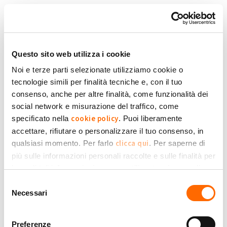
Salta al contenuto principale
Torna in Homepage
Schede primarie
Accedi
Questo sito web utilizza i cookie
Noi e terze parti selezionate utilizziamo cookie o
tecnologie simili per finalità tecniche e, con il tuo
Accedi con la tua Email
consenso, anche per altre finalità, come funzionalità dei
social network e misurazione del traffico, come
cookie policy
specificato nella
. Puoi liberamente
Oppure:
accettare, rifiutare o personalizzare il tuo consenso, in
clicca qui
qualsiasi momento. Per farlo
. Per saperne di
più sulle informazioni personali raccolte e sulle finalità per
le quali tali informazioni saranno utilizzate, si prega di
Privacy Policy
fare riferimento alla nostra
.
Selezione
Necessari
del
consenso
Preferenze