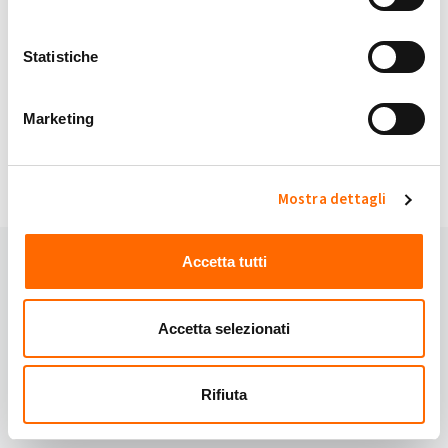
My Solar Family è sicuro.
Statistiche
Continuando accetti i nostri
Termini e Condizioni
e
Privacy Policy
.
Marketing
Hai domande?
Domande frequenti
oppure contattaci:
Email:
info@mysolarfamily.com
Mostra dettagli
Accetta tutti
Accetta selezionati
Rifiuta