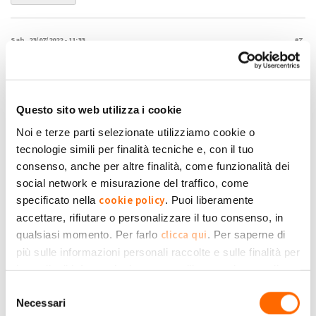
Sab, 23/07/2022 - 11:33
#7
Si anche da parte mia quasi
Si anche da parte mia quasi triplicato. Sicuramente dovuto
all'aumentato costo dell'energia.
lescaffi
Questo sito web utilizza i cookie
Noi e terze parti selezionate utilizziamo cookie o
Submitted by lescaffi on Sab, 23/07/2022 - 11:33
tecnologie simili per finalità tecniche e, con il tuo
+1
-1
0
consenso, anche per altre finalità, come funzionalità dei
social network e misurazione del traffico, come
Accedi
o
registrati
per inserire commenti.
Torna Su
cookie policy
specificato nella
. Puoi liberamente
accettare, rifiutare o personalizzare il tuo consenso, in
clicca qui
qualsiasi momento. Per farlo
. Per saperne di
(Reply to #7)
Dom, 24/07/2022 - 13:50
#8
più sulle informazioni personali raccolte e sulle finalità per
Il GSE per ssp ha una sua
le quali tali informazioni saranno utilizzate, si prega di
Il GSE per ssp ha una sua formula che va in base all'energia
Privacy Policy
fare riferimento alla nostra
.
Selezione
immessa e quella prelevata dalla rete.
Raffaele5
Necessari
del