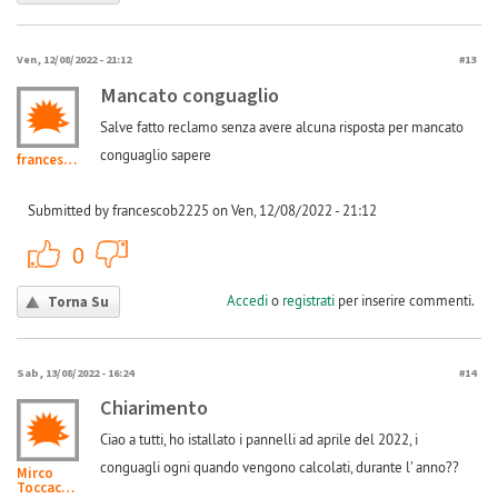
Ven, 12/08/2022 - 21:12
#13
Mancato conguaglio
Salve fatto reclamo senza avere alcuna risposta per mancato
conguaglio sapere
francescob2225
Submitted by francescob2225 on Ven, 12/08/2022 - 21:12
+1
-1
0
Accedi
o
registrati
per inserire commenti.
Torna Su
Sab, 13/08/2022 - 16:24
#14
Chiarimento
Ciao a tutti, ho istallato i pannelli ad aprile del 2022, i
conguagli ogni quando vengono calcolati, durante l' anno??
Mirco
Toccacieli