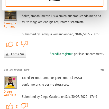
(Reply to #9)
Sab, 30/07/2022 - 00:36
#10
Salve, probabilmente il suo
Salve, probabilmente il suo amico pur producendo meno ha
avuto maggiore energia acquistata e scambiata
Famiglia
Romano
Submitted by Famiglia Romano on Sab, 30/07/2022 - 00:36
+1
-1
0
Accedi
o
registrati
per inserire commenti.
Torna Su
Sab, 30/07/2022 - 17:49
#11
confermo. anche per me stessa
confermo. anche per me stessa cosa
Diego
Gabriele
Submitted by Diego Gabriele on Sab, 30/07/2022 - 17:49
+1
-1
0