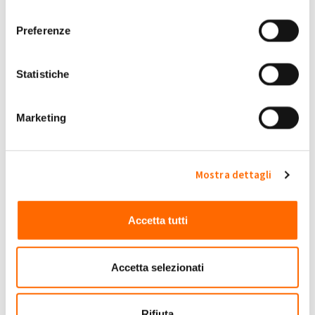
Se guardi nel sito GSE e nel tuo profilo ci sono i calcoli
consenso
Preferenze
Submitted by Raffaele5 on Dom, 24/07/2022 - 13:50
+1
-1
0
Statistiche
Accedi
o
registrati
per inserire commenti.
Torna Su
Marketing
(Reply to #8)
Gio, 28/07/2022 - 09:39
#9
Entro fine giugno
Mostra dettagli
Entro fine giugno
Gigi.g65
Submitted by Gigi.g65 on Gio, 28/07/2022 - 09:39
Accetta tutti
+1
-1
0
Accetta selezionati
Accedi
o
registrati
per inserire commenti.
Torna Su
Rifiuta