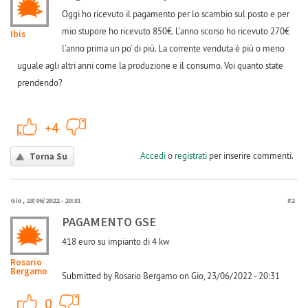
Oggi ho ricevuto il pagamento per lo scambio sul posto e per
mio stupore ho ricevuto 850€. L’anno scorso ho ricevuto 270€
Ibis
l’anno prima un po’ di più. La corrente venduta è più o meno
uguale agli altri anni come la produzione e il consumo. Voi quanto state
prendendo?
+1
-1
+4
Accedi
o
registrati
per inserire commenti.
Torna Su
Gio, 23/06/2022 - 20:31
#2
PAGAMENTO GSE
418 euro su impianto di 4 kw
Rosario
Bergamo
Submitted by Rosario Bergamo on Gio, 23/06/2022 - 20:31
+1
-1
0