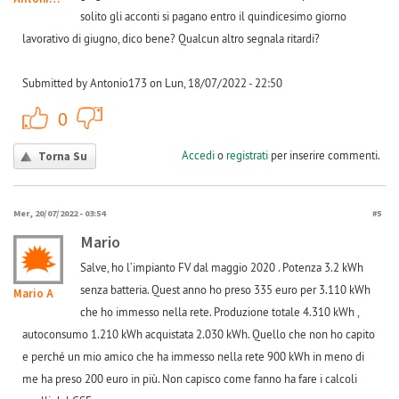
solito gli acconti si pagano entro il quindicesimo giorno
lavorativo di giugno, dico bene? Qualcun altro segnala ritardi?
Submitted by Antonio173 on Lun, 18/07/2022 - 22:50
+1
-1
0
Accedi
o
registrati
per inserire commenti.
Torna Su
Mer, 20/07/2022 - 03:54
#5
Mario
Salve, ho l’impianto FV dal maggio 2020 . Potenza 3.2 kWh
senza batteria. Quest anno ho preso 335 euro per 3.110 kWh
Mario A
che ho immesso nella rete. Produzione totale 4.310 kWh ,
autoconsumo 1.210 kWh acquistata 2.030 kWh. Quello che non ho capito
e perché un mio amico che ha immesso nella rete 900 kWh in meno di
me ha preso 200 euro in più. Non capisco come fanno ha fare i calcoli