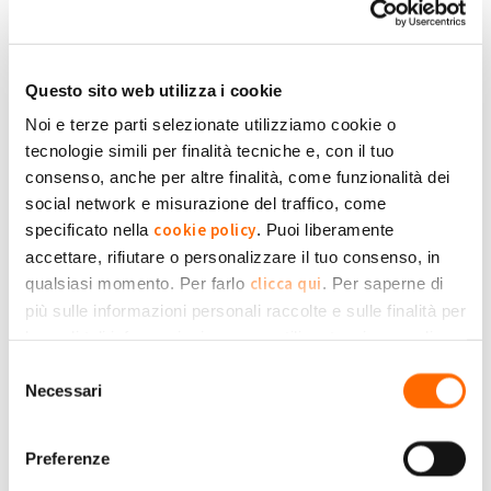
22 Aprile 2022
Tutte le cose che puoi fare con la sola
Questo sito web utilizza i cookie
versione gratuita di My Solar Family!
Noi e terze parti selezionate utilizziamo cookie o
tecnologie simili per finalità tecniche e, con il tuo
consenso, anche per altre finalità, come funzionalità dei
17 Febbraio 2022
social network e misurazione del traffico, come
Come fare l'autolettura del
cookie policy
specificato nella
. Puoi liberamente
Fotovoltaico e inserirla su My Solar
accettare, rifiutare o personalizzare il tuo consenso, in
Family
clicca qui
qualsiasi momento. Per farlo
. Per saperne di
più sulle informazioni personali raccolte e sulle finalità per
24 Gennaio 2022
le quali tali informazioni saranno utilizzate, si prega di
ABC per l'utilizzo di My Solar Family:
Privacy Policy
fare riferimento alla nostra
.
Selezione
registrazione, accesso, inserimento
Necessari
del
impianto
consenso
Preferenze
19 Novembre 2021
Risultati fuori soglia: cosa fare quando