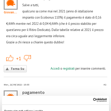
Salve a tutti,
qualcuno sa come mai nel 2021 (anno di istallazione
Giovanni108
impianto con Ecobonus 110%) il pagamento è stato di 0,16
€/kWh mentre nel 2022 di 0,04 €/kWh (che è il prezzo stabilito per
quest'anno per il Ritiro Dedicato). Dalle tabelle relative al 2021 il prezzo
era circa uguale anzi leggermente inferiore.
Grazie a chi riesce a chiarire questo dubbio!
+1
-1
+1
Accedi
o
registrati
per inserire commenti.
Torna Su
Mer, 21/09/2022 - 15:55
#2
pagamento
sembrerebbe come se ti stanno pagando col minimo
garantito, non ti preoccupare che poi a fine anno faranno tutti
mmienzo