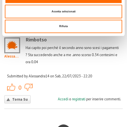
0
Accedi
o
registrati
per inserire commenti.
Accetta selezionati
Torna Su
Rifiuta
(Reply to #3)
Sab, 22/07/2023 - 22:20
#4
Rimbotso
Hai capito poi perché il secondo anno sono scesi i pagamenti
? Sta succedendo anche a me .anno scorso 0.34 centesimi e
Alessandra14
ora 0.04
Submitted by Alessandra14 on Sab, 22/07/2023 - 22:20
+1
-1
0
Accedi
o
registrati
per inserire commenti.
Torna Su