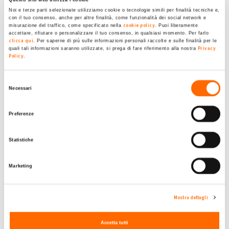
i conteggi e ti sarà dato tutto in conguaglio.
Questo sito web utilizza i cookie
Noi e terze parti selezionate utilizziamo cookie o tecnologie simili per finalità tecniche e,
Io il mese di Giugno a 0,27 e giugno 0,44.
con il tuo consenso, anche per altre finalità, come funzionalità dei social network e
cookie policy
misurazione del traffico, come specificato nella
. Puoi liberamente
accettare, rifiutare o personalizzare il tuo consenso, in qualsiasi momento. Per farlo
Submitted by mmienzo on Mer, 21/09/2022 - 15:55
clicca qui
. Per saperne di più sulle informazioni personali raccolte e sulle finalità per le
Privacy
quali tali informazioni saranno utilizzate, si prega di fare riferimento alla nostra
+1
-1
Policy
.
+2
Accedi
o
registrati
per inserire commenti.
Torna Su
Selezione
Necessari
del
consenso
Sab, 22/07/2023 - 22:10
#3
Preferenze
Rid a prezzi bassissimi
Statistiche
Salve fino al mese gi giugno mi ha no pagato i kw a .15
centesimi. Nel 2022 a 0.33 e il mese di luglio di 2200 kw
Alessandra14
Marketing
immessi percepito 177 euro quindi 0.04. Devo comunicare
qualcosa al gse ?
Mostra dettagli
Submitted by Alessandra14 on Sab, 22/07/2023 - 22:10
Accetta tutti
+1
-1