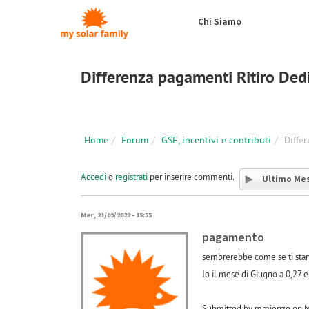
Salta al contenuto principale
Chi Siamo
Differenza pagamenti Ritiro Ded
Home
Forum
GSE, incentivi e contributi
Diffe
Accedi
o
registrati
per inserire commenti.
Ultimo Me
Mer, 21/09/2022 - 15:55
pagamento
sembrerebbe come se ti stann
Io il mese di Giugno a 0,27 e
Submitted by mmienzo on Me