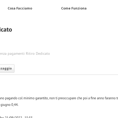
Cosa Facciamo
Come Funziona
icato
renza pagamenti Ritiro Dedicato
ssaggio
o pagando col minimo garantito, non ti preoccupare che poi a fine anno faranno tutti
 giugno 0,44.
r, 21/09/2022 - 15:55