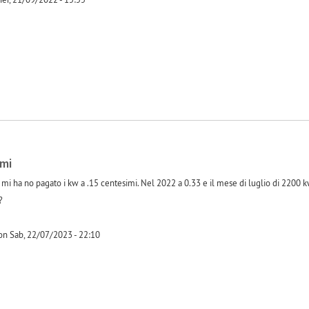
-1
imi
 mi ha no pagato i kw a .15 centesimi. Nel 2022 a 0.33 e il mese di luglio di 2200
?
on Sab, 22/07/2023 - 22:10
-1