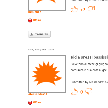
+1
+2
mmienzo
Offline
Torna Su
Sab, 22/07/2023 - 22:10
Rid a prezzi bassiss
Salve fino al mese gi giugno
comunicare qualcosa al gse 
Submitted by Alessandra14 
+1
0
Alessandra14
Offline