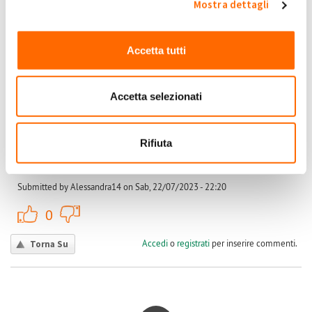
0
Mostra dettagli
Accedi
o
registrati
per inserire commenti.
Torna Su
Accetta tutti
(Reply to #3)
Sab, 22/07/2023 - 22:20
#4
Rimbotso
Accetta selezionati
Hai capito poi perché il secondo anno sono scesi i pagamenti
? Sta succedendo anche a me .anno scorso 0.34 centesimi e
Alessandra14
Rifiuta
ora 0.04
Submitted by Alessandra14 on Sab, 22/07/2023 - 22:20
+1
-1
0
Accedi
o
registrati
per inserire commenti.
Torna Su