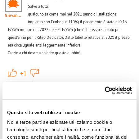
Salve a tutti,
qualcuno sa come mai nel 2021 (anno di istallazione
Giovanni108
impianto con Ecobonus 110%) il pagamento è stato di 0,16
€/kWh mentre nel 2022 di 0,04 €/kWh (che è il prezzo stabilito per
quest'anno per il Ritiro Dedicato). Dalle tabelle relative al 2021 il prezzo
era circa uguale anzi leggermente inferiore.
Grazie a chi riesce a chiarire questo dubbio!
+1
-1
+1
Accedi
o
registrati
per inserire commenti.
Torna Su
Mer, 21/09/2022 - 15:55
#2
Questo sito web utilizza i cookie
pagamento
Noi e terze parti selezionate utilizziamo cookie o
sembrerebbe come se ti stanno pagando col minimo
tecnologie simili per finalità tecniche e, con il tuo
garantito, non ti preoccupare che poi a fine anno faranno tutti
mmienzo
consenso, anche per altre finalità, come funzionalità dei