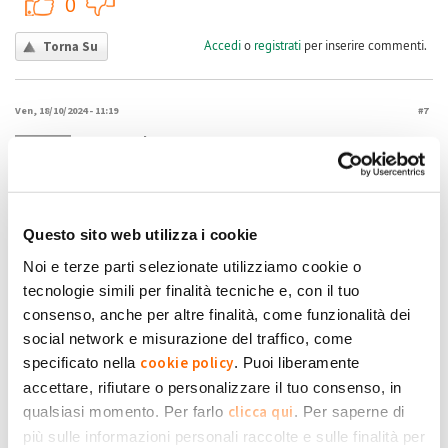
+1
-1
0
Accedi
o
registrati
per inserire commenti.
Torna Su
Ven, 18/10/2024 - 11:19
#7
secondo acconto
Ho messo in produzione impianto prima settimana di luglio.
Ho maturato un corrispettivo di 45€ che meno il contributo di
Fossacek
36 euro diventa ridicolo. Domanda: su quale produzione? Per
Questo sito web utilizza i cookie
semplicità nel periodo luglio metà ottobre.: prelevata 400Kwh, immessa
Noi e terze parti selezionate utilizziamo cookie o
1600. Grazie a chi mi aiuterà a capirci qualcosa.
tecnologie simili per finalità tecniche e, con il tuo
consenso, anche per altre finalità, come funzionalità dei
Submitted by Fossacek on Ven, 18/10/2024 - 11:19
social network e misurazione del traffico, come
+1
-1
0
cookie policy
specificato nella
. Puoi liberamente
accettare, rifiutare o personalizzare il tuo consenso, in
Accedi
o
registrati
per inserire commenti.
Torna Su
clicca qui
qualsiasi momento. Per farlo
. Per saperne di
più sulle informazioni personali raccolte e sulle finalità per