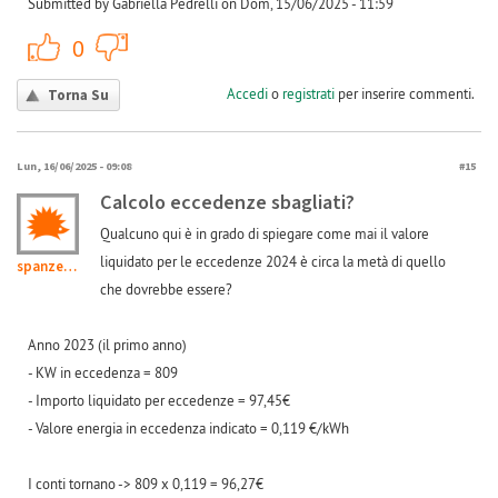
Submitted by Gabriella Pedrelli on Dom, 15/06/2025 - 11:59
+1
-1
0
Accedi
o
registrati
per inserire commenti.
Torna Su
Lun, 16/06/2025 - 09:08
#15
Calcolo eccedenze sbagliati?
Qualcuno qui è in grado di spiegare come mai il valore
liquidato per le eccedenze 2024 è circa la metà di quello
spanzetta
che dovrebbe essere?
Anno 2023 (il primo anno)
- KW in eccedenza = 809
- Importo liquidato per eccedenze = 97,45€
- Valore energia in eccedenza indicato = 0,119 €/kWh
I conti tornano -> 809 x 0,119 = 96,27€