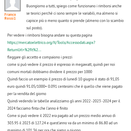
Buongiorno a tutti, spiego come funzionano i rimborsi anche
se teorici perchè ci sono sempre le variabili, ma almeno si
Franco
Rossi1
capisce più o meno quanto si prende (almeno con lo scambio
sul posto).
Per vedere i rimborsi bisogna andare su questa pagina
https://mercatoelettrico.org/It/Tools/Accessodati.aspx?
ReturnUrl=%2fIt%2...
fleggare gli accetto e compaiono i prezzi
come si può vedere il prezzo è espresso in megawatt, quindi per noi
comuni mortali dobbiamo dividere il prezzo per 1000
Quindi faccio un esempio il prezzo di lunedì 10 giugno è stato di 91,05
euro quindi 91.05/1000= 0.091 centesimi che è quello che viene pagato
per la vendita del giorno
Quindi vedendo le tabelle analizziamo gli anni 2022 -2023 -2024 per il
2024 facciamo finta che l'anno è finito
Come si può vedere il 2022 era pagato ad un prezzo medio annuo di
303.95 il 2023 di 127.24 e quest'anno va da un minimo di 86.80 ad un
massimo di 101,36 per ora che siamo a giugno.