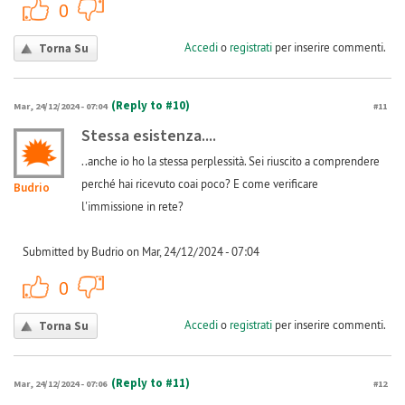
+1
-1
0
Accedi
o
registrati
per inserire commenti.
Torna Su
(Reply to #10)
Mar, 24/12/2024 - 07:04
#11
Stessa esistenza....
..anche io ho la stessa perplessità. Sei riuscito a comprendere
perché hai ricevuto coai poco? E come verificare
Budrio
l'immissione in rete?
Submitted by Budrio on Mar, 24/12/2024 - 07:04
+1
-1
0
Accedi
o
registrati
per inserire commenti.
Torna Su
(Reply to #11)
Mar, 24/12/2024 - 07:06
#12