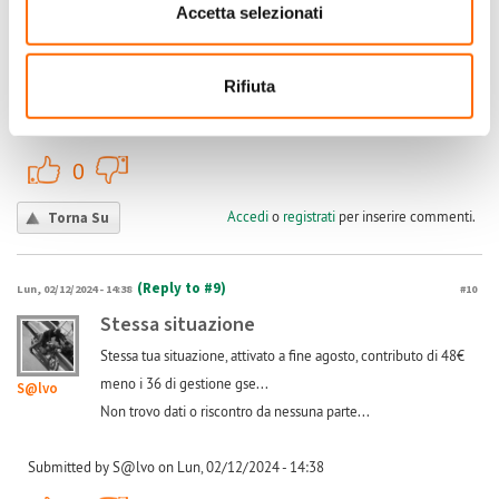
Truglio
Accetta selezionati
immessa. L' impianto è stato realizzato con super bonus
110%. Qualcuno sa dirmi se è normale e in caso non lo sia,
cosa fare per ottenerli? Grazie
Rifiuta
Submitted by Eugenio Truglio on Sab, 30/11/2024 - 11:41
+1
-1
0
Accedi
o
registrati
per inserire commenti.
Torna Su
(Reply to #9)
Lun, 02/12/2024 - 14:38
#10
Stessa situazione
Stessa tua situazione, attivato a fine agosto, contributo di 48€
meno i 36 di gestione gse...
S@lvo
Non trovo dati o riscontro da nessuna parte...
Submitted by S@lvo on Lun, 02/12/2024 - 14:38