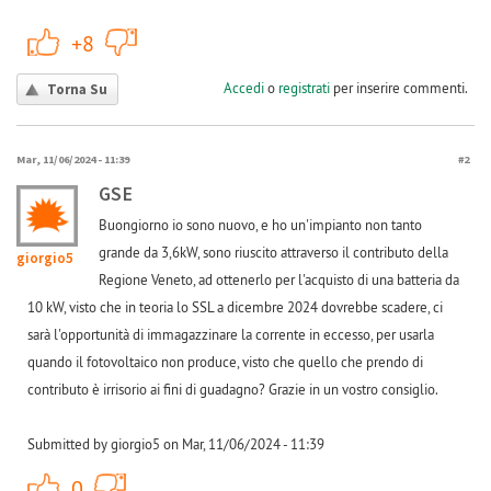
+1
-1
+8
Accedi
o
registrati
per inserire commenti.
Torna Su
Mar, 11/06/2024 - 11:39
#2
GSE
Buongiorno io sono nuovo, e ho un'impianto non tanto
grande da 3,6kW, sono riuscito attraverso il contributo della
giorgio5
Regione Veneto, ad ottenerlo per l'acquisto di una batteria da
10 kW, visto che in teoria lo SSL a dicembre 2024 dovrebbe scadere, ci
sarà l'opportunità di immagazzinare la corrente in eccesso, per usarla
quando il fotovoltaico non produce, visto che quello che prendo di
contributo è irrisorio ai fini di guadagno? Grazie in un vostro consiglio.
Submitted by giorgio5 on Mar, 11/06/2024 - 11:39
+1
-1
0