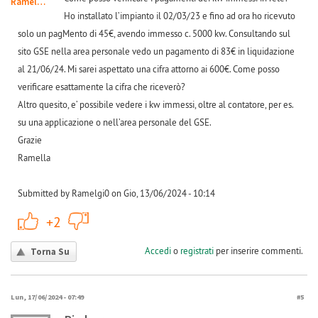
Ramelgi0
Ho installato l’impianto il 02/03/23 e fino ad ora ho ricevuto
solo un pagMento di 45€, avendo immesso c. 5000 kw. Consultando sul
sito GSE nella area personale vedo un pagamento di 83€ in liquidazione
al 21/06/24. Mi sarei aspettato una cifra attorno ai 600€. Come posso
verificare esattamente la cifra che riceverò?
Altro quesito, e’ possibile vedere i kw immessi, oltre al contatore, per es.
su una applicazione o nell’area personale del GSE.
Grazie
Ramella
Submitted by Ramelgi0 on Gio, 13/06/2024 - 10:14
+1
-1
+2
Accedi
o
registrati
per inserire commenti.
Torna Su
Lun, 17/06/2024 - 07:49
#5