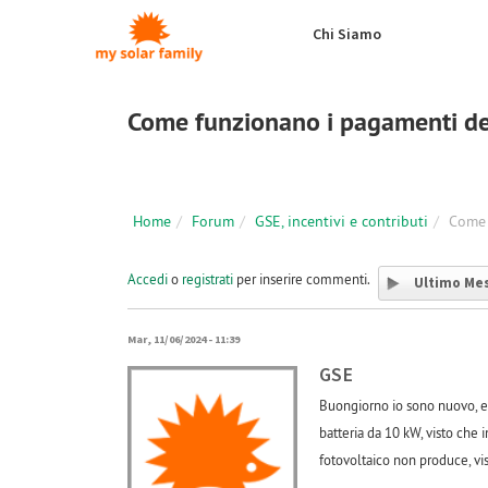
Salta al contenuto principale
Chi Siamo
Come funzionano i pagamenti d
Home
Forum
GSE, incentivi e contributi
Come 
Accedi
o
registrati
per inserire commenti.
Ultimo Me
Mar, 11/06/2024 - 11:39
GSE
Buongiorno io sono nuovo, e 
batteria da 10 kW, visto che 
fotovoltaico non produce, vis