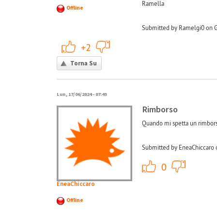
Ramella
Offline
Submitted by Ramelgi0 on G
+1
-1
+2
Torna Su
Lun, 17/06/2024 - 07:49
Rimborso
Quando mi spetta un rimbor
Submitted by EneaChiccaro 
+1
0
EneaChiccaro
Offline