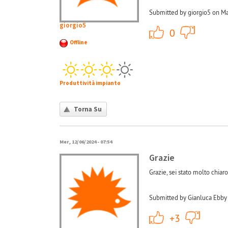
Submitted by giorgio5 on Ma
giorgio5
+1
0
Offline
Produttività impianto
Torna Su
Mer, 12/06/2024 - 07:54
Grazie
Grazie, sei stato molto chiar
Submitted by Gianluca Ebby 
+1
+3