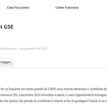
Cosa Facciamo
Come Funziona
el GSE
funzionano i pagamenti del GSE
ssaggio
ho un'impianto non tanto grande da 3,6kW, sono riuscito attraverso il contributo del
in teoria lo SSL a dicembre 2024 dovrebbe scadere, ci sarà l'opportunità di immagazz
to che quello che prendo di contributo è irrisorio ai fini di guadagno? Grazie in un v