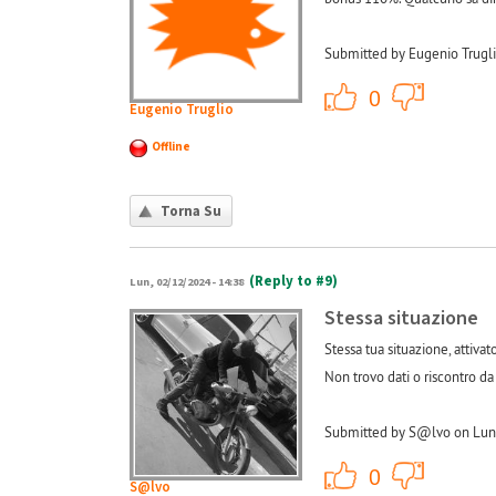
Submitted by Eugenio Trugli
+1
0
Eugenio Truglio
Offline
Torna Su
(Reply to #9)
Lun, 02/12/2024 - 14:38
Stessa situazione
Stessa tua situazione, attivat
Non trovo dati o riscontro da
Submitted by S@lvo on Lun,
+1
0
S@lvo