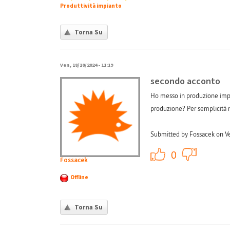
Produttività impianto
Torna Su
Ven, 18/10/2024 - 11:19
secondo acconto
Ho messo in produzione impia
produzione? Per semplicità n
Submitted by Fossacek on Ve
+1
0
Fossacek
Offline
Torna Su