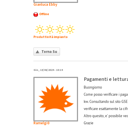
Gianluca Ebby
Offline
Produttività impianto
Torna Su
Gio, 13/06/2024 - 10:14
Pagamenti e lettur
Buongiorno
Come posso verificare i paga
kw. Consultando sul sito GSE
verificare esattamente la cif
Altro quesito, e’ possibile v
Ramelgi0
Grazie