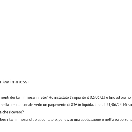
a kw immessi
menti dei kw immessi in rete? Ho installato l’impianto il 02/03/23 e fino ad ora 
 nella area personale vedo un pagamento di 83€ in liquidazione al 21/06/24. Mi sar
ra che riceverò?
edere i kw immessi, oltre al contatore, per es. su una applicazione o nell’area person