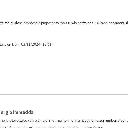
fettuato qualche rimborso o pagamento ma sul mio conto non risultano pagamenti ri
tana on Dom, 03/11/2024 - 12:31
-1
nergia immedda
no ho il fotovoltaico con scambio Enel, ma non ho mai ricevuto nessun rimborso per l
i se è normale e in caso non lo sia, cosa fare per ottenerli? Grazie