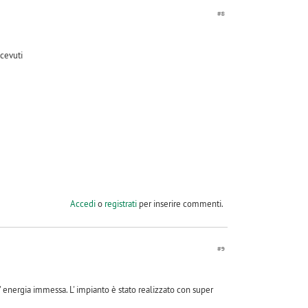
#8
cevuti
Accedi
o
registrati
per inserire commenti.
#9
' energia immessa. L' impianto è stato realizzato con super