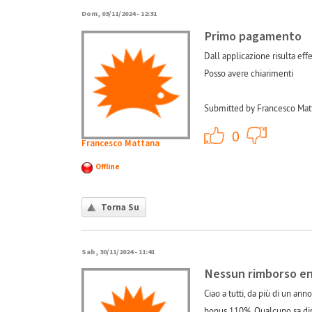
Dom, 03/11/2024 - 12:31
Primo pagamento
Dall applicazione risulta ef
Posso avere chiarimenti
Submitted by Francesco Mat
+1
0
Francesco Mattana
Offline
Torna Su
Sab, 30/11/2024 - 11:41
Nessun rimborso e
Ciao a tutti, da più di un an
bonus 110%. Qualcuno sa dirm