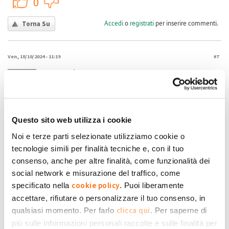
+1
-1
0
Accedi
o
registrati
per inserire commenti.
Torna Su
Ven, 18/10/2024 - 11:19
#7
secondo acconto
Ho messo in produzione impianto prima settimana di luglio.
Ho maturato un corrispettivo di 45€ che meno il contributo di
Fossacek
36 euro diventa ridicolo. Domanda: su quale produzione? Per
Questo sito web utilizza i cookie
semplicità nel periodo luglio metà ottobre.: prelevata 400Kwh, immessa
Noi e terze parti selezionate utilizziamo cookie o
1600. Grazie a chi mi aiuterà a capirci qualcosa.
tecnologie simili per finalità tecniche e, con il tuo
consenso, anche per altre finalità, come funzionalità dei
Submitted by Fossacek on Ven, 18/10/2024 - 11:19
social network e misurazione del traffico, come
+1
-1
0
cookie policy
specificato nella
. Puoi liberamente
accettare, rifiutare o personalizzare il tuo consenso, in
Accedi
o
registrati
per inserire commenti.
Torna Su
clicca qui
qualsiasi momento. Per farlo
. Per saperne di
più sulle informazioni personali raccolte e sulle finalità per