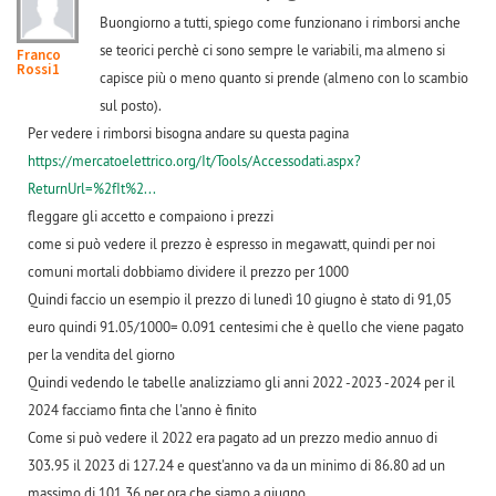
Buongiorno a tutti, spiego come funzionano i rimborsi anche
se teorici perchè ci sono sempre le variabili, ma almeno si
Franco
Rossi1
capisce più o meno quanto si prende (almeno con lo scambio
sul posto).
Per vedere i rimborsi bisogna andare su questa pagina
https://mercatoelettrico.org/It/Tools/Accessodati.aspx?
ReturnUrl=%2fIt%2...
fleggare gli accetto e compaiono i prezzi
come si può vedere il prezzo è espresso in megawatt, quindi per noi
comuni mortali dobbiamo dividere il prezzo per 1000
Quindi faccio un esempio il prezzo di lunedì 10 giugno è stato di 91,05
euro quindi 91.05/1000= 0.091 centesimi che è quello che viene pagato
per la vendita del giorno
Quindi vedendo le tabelle analizziamo gli anni 2022 -2023 -2024 per il
2024 facciamo finta che l'anno è finito
Come si può vedere il 2022 era pagato ad un prezzo medio annuo di
303.95 il 2023 di 127.24 e quest'anno va da un minimo di 86.80 ad un
massimo di 101,36 per ora che siamo a giugno.