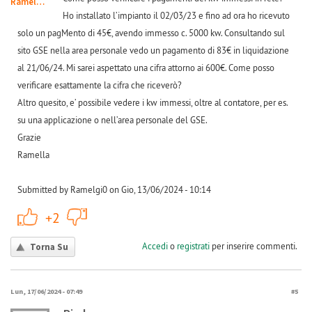
Ramelgi0
Ho installato l’impianto il 02/03/23 e fino ad ora ho ricevuto
solo un pagMento di 45€, avendo immesso c. 5000 kw. Consultando sul
sito GSE nella area personale vedo un pagamento di 83€ in liquidazione
al 21/06/24. Mi sarei aspettato una cifra attorno ai 600€. Come posso
verificare esattamente la cifra che riceverò?
Altro quesito, e’ possibile vedere i kw immessi, oltre al contatore, per es.
su una applicazione o nell’area personale del GSE.
Grazie
Ramella
Submitted by Ramelgi0 on Gio, 13/06/2024 - 10:14
+1
-1
+2
Accedi
o
registrati
per inserire commenti.
Torna Su
Lun, 17/06/2024 - 07:49
#5