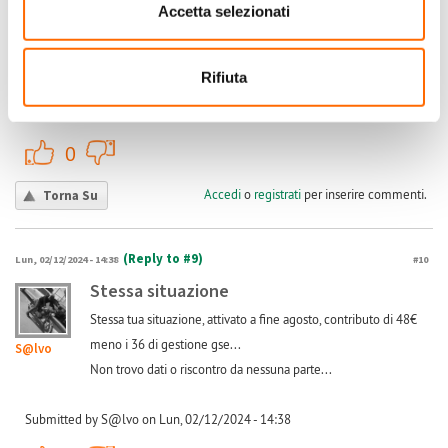
Truglio
Accetta selezionati
immessa. L' impianto è stato realizzato con super bonus
110%. Qualcuno sa dirmi se è normale e in caso non lo sia,
cosa fare per ottenerli? Grazie
Rifiuta
Submitted by Eugenio Truglio on Sab, 30/11/2024 - 11:41
+1
-1
0
Accedi
o
registrati
per inserire commenti.
Torna Su
(Reply to #9)
Lun, 02/12/2024 - 14:38
#10
Stessa situazione
Stessa tua situazione, attivato a fine agosto, contributo di 48€
meno i 36 di gestione gse...
S@lvo
Non trovo dati o riscontro da nessuna parte...
Submitted by S@lvo on Lun, 02/12/2024 - 14:38