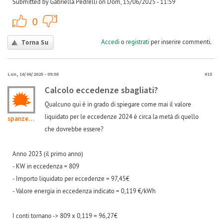
Submitted by Gabriella Pedrelli on Dom, 15/06/2025 - 11:59
+1
-1
0
Accedi
o
registrati
per inserire commenti.
Torna Su
Lun, 16/06/2025 - 09:08
#15
Calcolo eccedenze sbagliati?
Qualcuno qui è in grado di spiegare come mai il valore
liquidato per le eccedenze 2024 è circa la metà di quello
spanzetta
che dovrebbe essere?
Anno 2023 (il primo anno)
- KW in eccedenza = 809
- Importo liquidato per eccedenze = 97,45€
- Valore energia in eccedenza indicato = 0,119 €/kWh
I conti tornano -> 809 x 0,119 = 96,27€