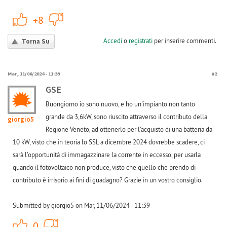
+1
-1
+8
Accedi
o
registrati
per inserire commenti.
Torna Su
Mar, 11/06/2024 - 11:39
#2
GSE
Buongiorno io sono nuovo, e ho un'impianto non tanto
grande da 3,6kW, sono riuscito attraverso il contributo della
giorgio5
Regione Veneto, ad ottenerlo per l'acquisto di una batteria da
10 kW, visto che in teoria lo SSL a dicembre 2024 dovrebbe scadere, ci
sarà l'opportunità di immagazzinare la corrente in eccesso, per usarla
quando il fotovoltaico non produce, visto che quello che prendo di
contributo è irrisorio ai fini di guadagno? Grazie in un vostro consiglio.
Submitted by giorgio5 on Mar, 11/06/2024 - 11:39
+1
-1
0