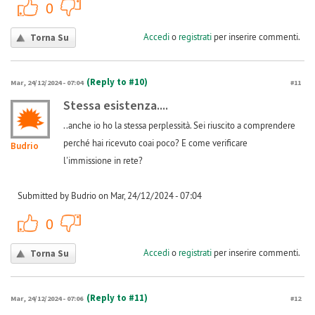
+1
-1
0
Accedi
o
registrati
per inserire commenti.
Torna Su
(Reply to #10)
Mar, 24/12/2024 - 07:04
#11
Stessa esistenza....
..anche io ho la stessa perplessità. Sei riuscito a comprendere
perché hai ricevuto coai poco? E come verificare
Budrio
l'immissione in rete?
Submitted by Budrio on Mar, 24/12/2024 - 07:04
+1
-1
0
Accedi
o
registrati
per inserire commenti.
Torna Su
(Reply to #11)
Mar, 24/12/2024 - 07:06
#12