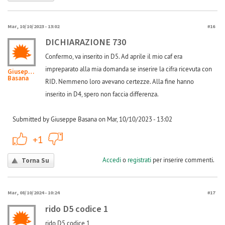
Mar, 10/10/2023 - 13:02
#16
DICHIARAZIONE 730
Confermo, va inserito in D5. Ad aprile il mio caf era
impreparato alla mia domanda se inserire la cifra ricevuta con
Giuseppe
Basana
RID. Nemmeno loro avevano certezze. Alla fine hanno
inserito in D4, spero non faccia differenza.
Submitted by Giuseppe Basana on Mar, 10/10/2023 - 13:02
+1
-1
+1
Accedi
o
registrati
per inserire commenti.
Torna Su
Mar, 08/10/2024 - 10:24
#17
rido D5 codice 1
rido D5 codice 1