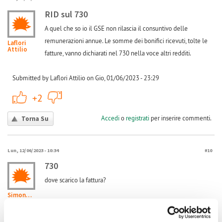
RID sul 730
A quel che so io il GSE non rilascia il consuntivo delle
remunerazioni annue. Le somme dei bonifici ricevuti, tolte le
Laflori
Attilio
fatture, vanno dichiarati nel 730 nella voce altri redditi.
Submitted by Laflori Attilio on Gio, 01/06/2023 - 23:29
+1
-1
+2
Accedi
o
registrati
per inserire commenti.
Torna Su
Lun, 12/06/2023 - 10:34
#10
730
dove scarico la fattura?
Simone124
Submitted by Simone124 on Lun, 12/06/2023 - 10:34