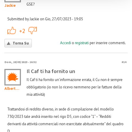
GSE?
Jackie
Submitted by Jackie on Gio, 27/07/2023 - 19:05
+1
-1
+2
Accedi
o
registrati
per inserire commenti.
Torna Su
Dom, 24/09/2023 - 16:52
#14
Il Caf ti ha fornito un
Il Caf ti ha fornito un'informazione errata, il Cu non è sempre
obbligatorio (io non lo ricevo nemmeno per le fatture della
Alberto314
mia attività)
Trattandosi di reddito diverso, in sede di compilazione del modello
730/2023 tale andrà inserito nel rigo D5, con codice “1” – “Redditi
derivanti da attività commerciali non esercitate abitualmente” del quadro
D