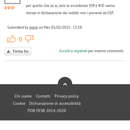
per quello che so io, solo le eccedenze SSP e RID vanno
gigigi
messe in dichiarazione dei redditi. non i proventi da SSP.
Submitted by gigigi on Mer, 05/02/2025 - 15:58
+1
-1
0
Accedi
o
registrati
per inserire commenti.
Torna Su
Chi siamo
Contatti
Privacy policy
Cookie
Dichiarazione di accessibilità
POR FESR 2014-2020