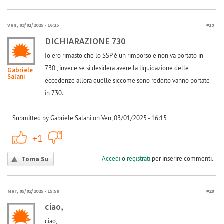
Ven, 03/01/2025 - 16:15
#19
DICHIARAZIONE 730
Io ero rimasto che lo SSP è un rimborso e non va portato in
730 , invece se si desidera avere la liquidazione delle
Gabriele
Salani
eccedenze allora quelle siccome sono reddito vanno portate
in 730.
Submitted by Gabriele Salani on Ven, 03/01/2025 - 16:15
+1
-1
+1
Accedi
o
registrati
per inserire commenti.
Torna Su
Mer, 05/02/2025 - 15:58
#20
ciao,
ciao,