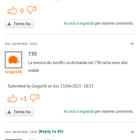
+1
-1
0
Accedi
o
registrati
per inserire commenti.
Torna Su
Gio, 13/04/2023 - 18:53
#5
730
La somma dei bonifici va dichiarata nel 730 nella voce altri
redditi
Giogio56
Submitted by Giogio56 on Gio, 13/04/2023 - 18:53
+1
-1
+3
Accedi
o
registrati
per inserire commenti.
Torna Su
(Reply to #5)
Ven, 28/04/2023 - 14:31
#6