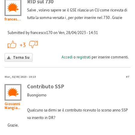
RID sul 730
Salve , volevo sapere se il GSE rilascia un CU come ricevuta di
tutta la somma versata i , per poter inserire nel 730 . Grazie
francesco170
Submitted by francesco170 on Ven, 28/04/2023 - 14:31
+1
-1
+3
Accedi
o
registrati
per inserire commenti.
Torna Su
Mar, 02/05/2023 - 10:13
#7
Contributo SSP
Buongiorno
Giovanni
Mangia...
Qualcuno sa dirmi se il contributo ricevuto lo scorso anno SSP
va inserito in DR?
Grazie.