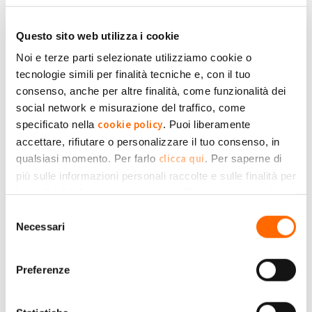
+1
-1
+1
Accedi
o
registrati
per inserire commenti.
Torna Su
Questo sito web utilizza i cookie
Noi e terze parti selezionate utilizziamo cookie o
tecnologie simili per finalità tecniche e, con il tuo
(Reply to #10)
Lun, 03/07/2023 - 13:14
#11
consenso, anche per altre finalità, come funzionalità dei
730 e dichiarare le eccedenze
social network e misurazione del traffico, come
il Caf mi ha detto che senza il cu da parte del GSE non
cookie policy
specificato nella
. Puoi liberamente
possono essere inseriti i bonifici ricevuti, ho contattato il gse e
claudiosedda198...
accettare, rifiutare o personalizzare il tuo consenso, in
mi hanno detto che loro non rilasciano cu, cosa devo fare?
clicca qui
qualsiasi momento. Per farlo
. Per saperne di
più sulle informazioni personali raccolte e sulle finalità per
Submitted by claudiosedda1980@gmail.com on Lun, 03/07/2023 - 13:14
le quali tali informazioni saranno utilizzate, si prega di
Privacy Policy
fare riferimento alla nostra
.
+1
-1
Selezione
+1
Necessari
del
consenso
Accedi
o
registrati
per inserire commenti.
Torna Su
Preferenze
Gio, 27/07/2023 - 19:04
#12