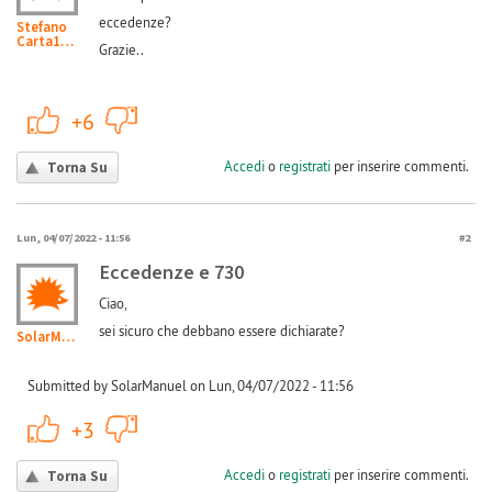
eccedenze?
Stefano
Carta16...
Grazie..
+1
-1
+6
Accedi
o
registrati
per inserire commenti.
Torna Su
Lun, 04/07/2022 - 11:56
#2
Eccedenze e 730
Ciao,
sei sicuro che debbano essere dichiarate?
SolarManuel
Submitted by SolarManuel on Lun, 04/07/2022 - 11:56
+1
-1
+3
Accedi
o
registrati
per inserire commenti.
Torna Su