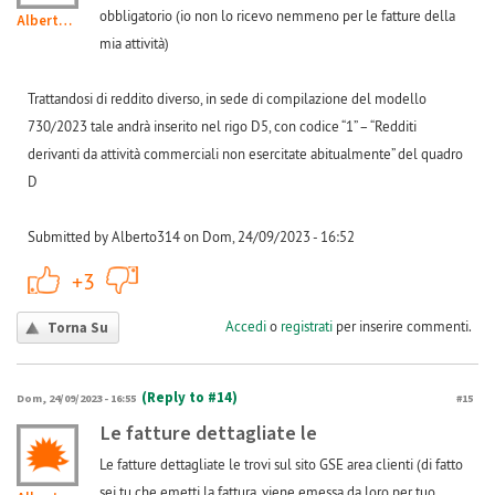
obbligatorio (io non lo ricevo nemmeno per le fatture della
Alberto314
mia attività)
Trattandosi di reddito diverso, in sede di compilazione del modello
730/2023 tale andrà inserito nel rigo D5, con codice “1” – “Redditi
derivanti da attività commerciali non esercitate abitualmente” del quadro
D
Submitted by Alberto314 on Dom, 24/09/2023 - 16:52
+1
-1
+3
Accedi
o
registrati
per inserire commenti.
Torna Su
(Reply to #14)
Dom, 24/09/2023 - 16:55
#15
Le fatture dettagliate le
Le fatture dettagliate le trovi sul sito GSE area clienti (di fatto
sei tu che emetti la fattura, viene emessa da loro per tuo