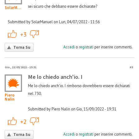
sei sicuro che debbano essere dichiarate?
SolarManuel
Submitted by SolarManuel on Lun, 04/07/2022 - 11:56
+1
-1
+3
Accedi
o
registrati
per inserire commenti.
Torna Su
Gio, 15/09/2022 - 19:31
#3
Me lo chiedo anch'io. I
Me lo chiedo anch'io. I rimborso dovrebbero essere dichiarati
nel 730.
Piero
Nalin
Submitted by Piero Nalin on Gio, 15/09/2022 - 19:31
+1
-1
+2
Accedi
o
registrati
per inserire commenti.
Torna Su