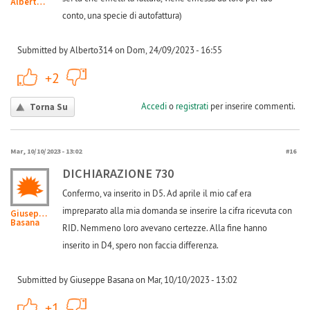
Alberto314
conto, una specie di autofattura)
Submitted by Alberto314 on Dom, 24/09/2023 - 16:55
+1
-1
+2
Accedi
o
registrati
per inserire commenti.
Torna Su
Mar, 10/10/2023 - 13:02
#16
DICHIARAZIONE 730
Confermo, va inserito in D5. Ad aprile il mio caf era
impreparato alla mia domanda se inserire la cifra ricevuta con
Giuseppe
Basana
RID. Nemmeno loro avevano certezze. Alla fine hanno
inserito in D4, spero non faccia differenza.
Submitted by Giuseppe Basana on Mar, 10/10/2023 - 13:02
+1
-1
+1