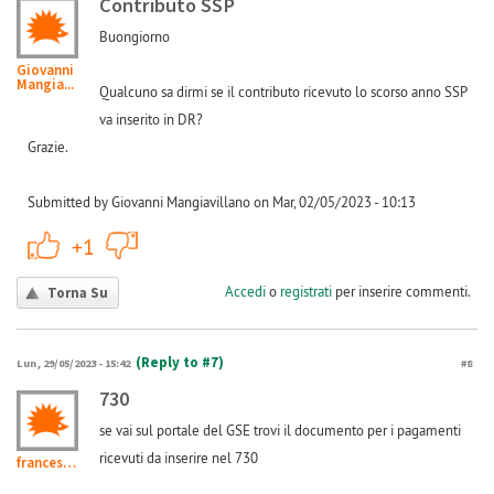
Contributo SSP
Buongiorno
Giovanni
Mangia...
Qualcuno sa dirmi se il contributo ricevuto lo scorso anno SSP
va inserito in DR?
Grazie.
Submitted by Giovanni Mangiavillano on Mar, 02/05/2023 - 10:13
+1
-1
+1
Accedi
o
registrati
per inserire commenti.
Torna Su
(Reply to #7)
Lun, 29/05/2023 - 15:42
#8
730
se vai sul portale del GSE trovi il documento per i pagamenti
ricevuti da inserire nel 730
francesco.maurano