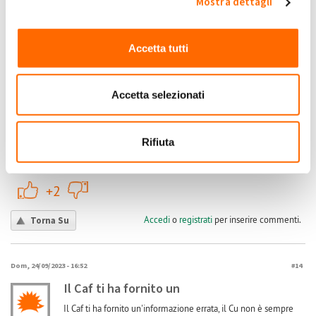
Mostra dettagli
Accedi
o
registrati
per inserire commenti.
Torna Su
Accetta tutti
(Reply to #12)
Gio, 27/07/2023 - 19:05
#13
dichiarazione 730
Accetta selezionati
ma in che modo vanno dichiarati se non ho un CU emesso da
GSE?
Jackie
Rifiuta
Submitted by Jackie on Gio, 27/07/2023 - 19:05
+1
-1
+2
Accedi
o
registrati
per inserire commenti.
Torna Su
Dom, 24/09/2023 - 16:52
#14
Il Caf ti ha fornito un
Il Caf ti ha fornito un'informazione errata, il Cu non è sempre