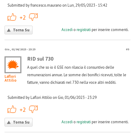
Submitted by francesco.maurano on Lun, 29/05/2023 - 15:42
+1
-1
+2
Accedi
o
registrati
per inserire commenti.
Torna Su
Gio, 01/06/2023 - 23:29
#9
RID sul 730
A quel che so io il GSE non rilascia il consuntivo delle
remunerazioni annue. Le somme dei bonifici ricevuti, tolte le
Laflori
Attilio
fatture, vanno dichiarati nel 730 nella voce altri redditi.
Submitted by Laflori Attilio on Gio, 01/06/2023 - 23:29
+1
-1
+2
Accedi
o
registrati
per inserire commenti.
Torna Su