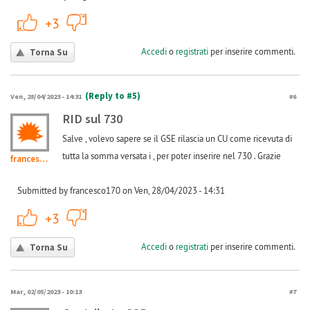
+1
-1
+3
Accedi
o
registrati
per inserire commenti.
Torna Su
(Reply to #5)
Ven, 28/04/2023 - 14:31
#6
RID sul 730
Salve , volevo sapere se il GSE rilascia un CU come ricevuta di
tutta la somma versata i , per poter inserire nel 730 . Grazie
francesco170
Submitted by francesco170 on Ven, 28/04/2023 - 14:31
+1
-1
+3
Accedi
o
registrati
per inserire commenti.
Torna Su
Mar, 02/05/2023 - 10:13
#7