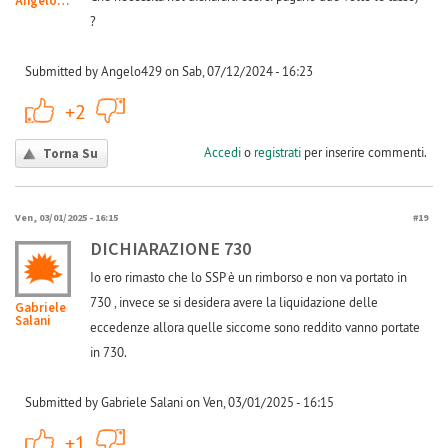
Angelo429
?
Submitted by Angelo429 on Sab, 07/12/2024 - 16:23
+1
-1
+2
Accedi
o
registrati
per inserire commenti.
Torna Su
Ven, 03/01/2025 - 16:15
#19
DICHIARAZIONE 730
Io ero rimasto che lo SSP è un rimborso e non va portato in
730 , invece se si desidera avere la liquidazione delle
Gabriele
Salani
eccedenze allora quelle siccome sono reddito vanno portate
in 730.
Submitted by Gabriele Salani on Ven, 03/01/2025 - 16:15
+1
-1
+1