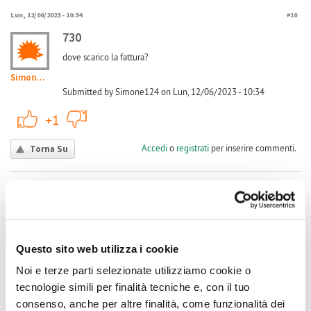
Lun, 12/06/2023 - 10:34
#10
730
dove scarico la fattura?
Simone124
Submitted by Simone124 on Lun, 12/06/2023 - 10:34
+1
-1
+1
Accedi
o
registrati
per inserire commenti.
Torna Su
(Reply to #10)
Lun, 03/07/2023 - 13:14
#11
730 e dichiarare le eccedenze
il Caf mi ha detto che senza il cu da parte del GSE non
Questo sito web utilizza i cookie
possono essere inseriti i bonifici ricevuti, ho contattato il gse e
claudiosedda198...
mi hanno detto che loro non rilasciano cu, cosa devo fare?
Noi e terze parti selezionate utilizziamo cookie o
tecnologie simili per finalità tecniche e, con il tuo
consenso, anche per altre finalità, come funzionalità dei
Submitted by claudiosedda1980@gmail.com on Lun, 03/07/2023 - 13:14