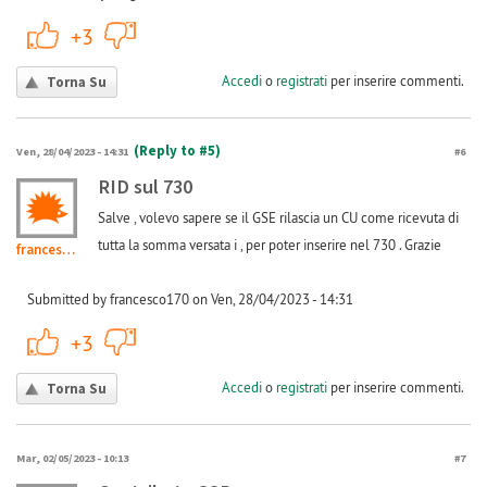
+1
-1
+3
Accedi
o
registrati
per inserire commenti.
Torna Su
(Reply to #5)
Ven, 28/04/2023 - 14:31
#6
RID sul 730
Salve , volevo sapere se il GSE rilascia un CU come ricevuta di
tutta la somma versata i , per poter inserire nel 730 . Grazie
francesco170
Submitted by francesco170 on Ven, 28/04/2023 - 14:31
+1
-1
+3
Accedi
o
registrati
per inserire commenti.
Torna Su
Mar, 02/05/2023 - 10:13
#7