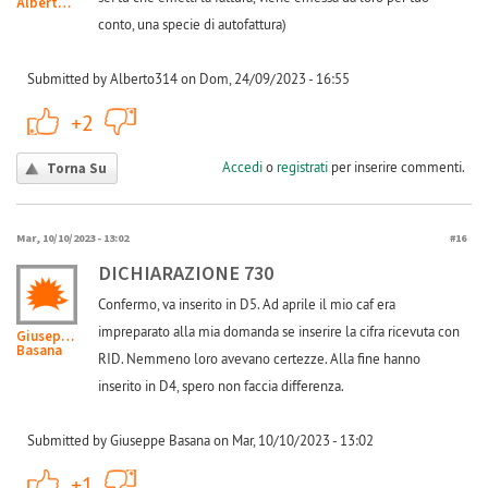
Alberto314
conto, una specie di autofattura)
Submitted by Alberto314 on Dom, 24/09/2023 - 16:55
+1
-1
+2
Accedi
o
registrati
per inserire commenti.
Torna Su
Mar, 10/10/2023 - 13:02
#16
DICHIARAZIONE 730
Confermo, va inserito in D5. Ad aprile il mio caf era
impreparato alla mia domanda se inserire la cifra ricevuta con
Giuseppe
Basana
RID. Nemmeno loro avevano certezze. Alla fine hanno
inserito in D4, spero non faccia differenza.
Submitted by Giuseppe Basana on Mar, 10/10/2023 - 13:02
+1
-1
+1