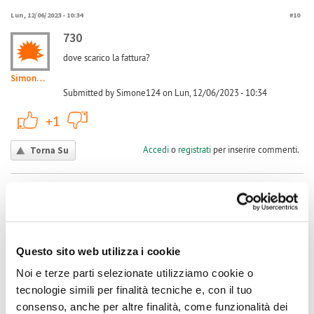
Lun, 12/06/2023 - 10:34
#10
730
dove scarico la fattura?
Simone124
Submitted by Simone124 on Lun, 12/06/2023 - 10:34
+1
-1
+1
Accedi
o
registrati
per inserire commenti.
Torna Su
(Reply to #10)
Lun, 03/07/2023 - 13:14
#11
730 e dichiarare le eccedenze
il Caf mi ha detto che senza il cu da parte del GSE non
Questo sito web utilizza i cookie
possono essere inseriti i bonifici ricevuti, ho contattato il gse e
claudiosedda198...
mi hanno detto che loro non rilasciano cu, cosa devo fare?
Noi e terze parti selezionate utilizziamo cookie o
tecnologie simili per finalità tecniche e, con il tuo
consenso, anche per altre finalità, come funzionalità dei
Submitted by claudiosedda1980@gmail.com on Lun, 03/07/2023 - 13:14