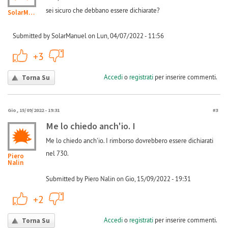
sei sicuro che debbano essere dichiarate?
SolarManuel
Submitted by SolarManuel on Lun, 04/07/2022 - 11:56
+1
-1
+3
Accedi
o
registrati
per inserire commenti.
Torna Su
Gio, 15/09/2022 - 19:31
#3
Me lo chiedo anch'io. I
Me lo chiedo anch'io. I rimborso dovrebbero essere dichiarati
nel 730.
Piero
Nalin
Submitted by Piero Nalin on Gio, 15/09/2022 - 19:31
+1
-1
+2
Accedi
o
registrati
per inserire commenti.
Torna Su