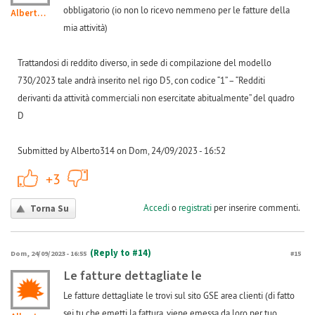
obbligatorio (io non lo ricevo nemmeno per le fatture della
Alberto314
mia attività)
Trattandosi di reddito diverso, in sede di compilazione del modello
730/2023 tale andrà inserito nel rigo D5, con codice “1” – “Redditi
derivanti da attività commerciali non esercitate abitualmente” del quadro
D
Submitted by Alberto314 on Dom, 24/09/2023 - 16:52
+1
-1
+3
Accedi
o
registrati
per inserire commenti.
Torna Su
(Reply to #14)
Dom, 24/09/2023 - 16:55
#15
Le fatture dettagliate le
Le fatture dettagliate le trovi sul sito GSE area clienti (di fatto
sei tu che emetti la fattura, viene emessa da loro per tuo