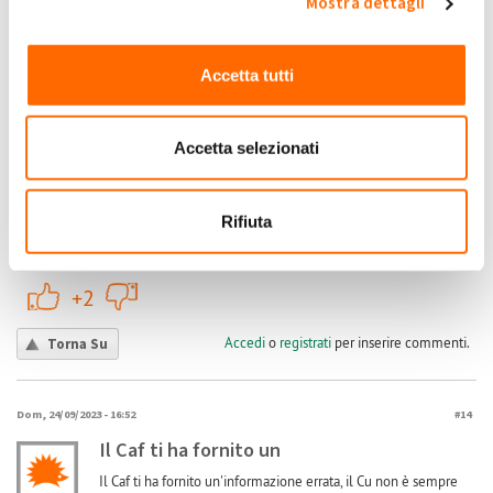
Mostra dettagli
Accedi
o
registrati
per inserire commenti.
Torna Su
Accetta tutti
(Reply to #12)
Gio, 27/07/2023 - 19:05
#13
dichiarazione 730
Accetta selezionati
ma in che modo vanno dichiarati se non ho un CU emesso da
GSE?
Jackie
Rifiuta
Submitted by Jackie on Gio, 27/07/2023 - 19:05
+1
-1
+2
Accedi
o
registrati
per inserire commenti.
Torna Su
Dom, 24/09/2023 - 16:52
#14
Il Caf ti ha fornito un
Il Caf ti ha fornito un'informazione errata, il Cu non è sempre