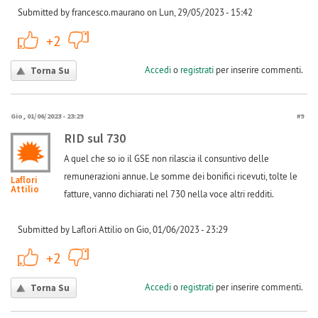
Submitted by francesco.maurano on Lun, 29/05/2023 - 15:42
+1
-1
+2
Accedi
o
registrati
per inserire commenti.
Torna Su
Gio, 01/06/2023 - 23:29
#9
RID sul 730
A quel che so io il GSE non rilascia il consuntivo delle
remunerazioni annue. Le somme dei bonifici ricevuti, tolte le
Laflori
Attilio
fatture, vanno dichiarati nel 730 nella voce altri redditi.
Submitted by Laflori Attilio on Gio, 01/06/2023 - 23:29
+1
-1
+2
Accedi
o
registrati
per inserire commenti.
Torna Su