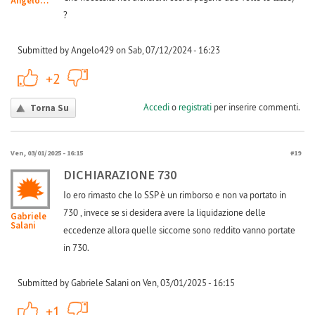
Angelo429
?
Submitted by Angelo429 on Sab, 07/12/2024 - 16:23
+1
-1
+2
Accedi
o
registrati
per inserire commenti.
Torna Su
Ven, 03/01/2025 - 16:15
#19
DICHIARAZIONE 730
Io ero rimasto che lo SSP è un rimborso e non va portato in
730 , invece se si desidera avere la liquidazione delle
Gabriele
Salani
eccedenze allora quelle siccome sono reddito vanno portate
in 730.
Submitted by Gabriele Salani on Ven, 03/01/2025 - 16:15
+1
-1
+1