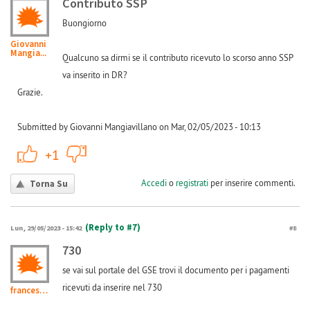
Contributo SSP
Buongiorno
Giovanni
Mangia...
Qualcuno sa dirmi se il contributo ricevuto lo scorso anno SSP
va inserito in DR?
Grazie.
Submitted by Giovanni Mangiavillano on Mar, 02/05/2023 - 10:13
+1
-1
+1
Accedi
o
registrati
per inserire commenti.
Torna Su
(Reply to #7)
Lun, 29/05/2023 - 15:42
#8
730
se vai sul portale del GSE trovi il documento per i pagamenti
ricevuti da inserire nel 730
francesco.maurano