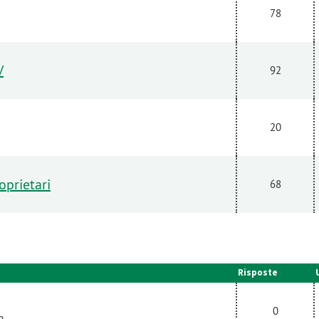
78
V
92
20
oprietari
68
Risposte
0