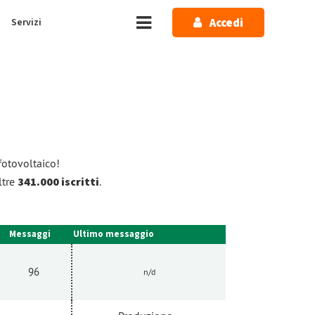
Accedi
Servizi
fotovoltaico!
ltre
341.000 iscritti
.
Messaggi
Ultimo messaggio
96
n/d