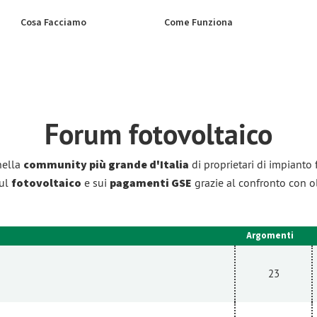
Cosa Facciamo
Come Funziona
Forum
fotovoltaico
nella
community più grande d'Italia
di proprietari di impianto 
sul
fotovoltaico
e sui
pagamenti GSE
grazie al confronto con o
Argomenti
23