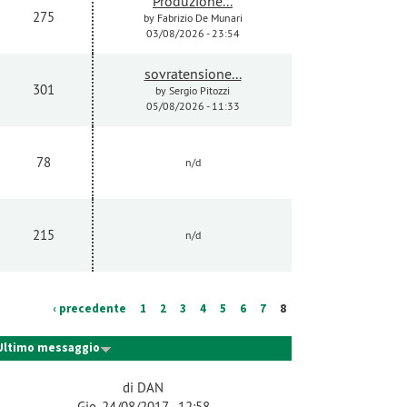
Produzione...
275
by
Fabrizio De Munari
03/08/2026 - 23:54
sovratensione...
301
by
Sergio Pitozzi
05/08/2026 - 11:33
78
n/d
215
n/d
‹ precedente
1
2
3
4
5
6
7
8
Ultimo messaggio
di
DAN
Gio, 24/08/2017 - 12:58