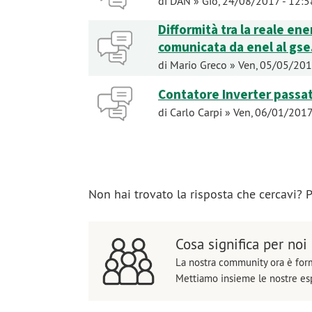
di
DAN
» Gio, 24/08/2017 - 12:5
Difformità tra la reale en
comunicata da enel al gse
di
Mario Greco
» Ven, 05/05/201
Contatore Inverter passa
di
Carlo Carpi
» Ven, 06/01/2017
Non hai trovato la risposta che cercavi?
Cosa significa per noi
La nostra community ora è fo
Mettiamo insieme le nostre esp