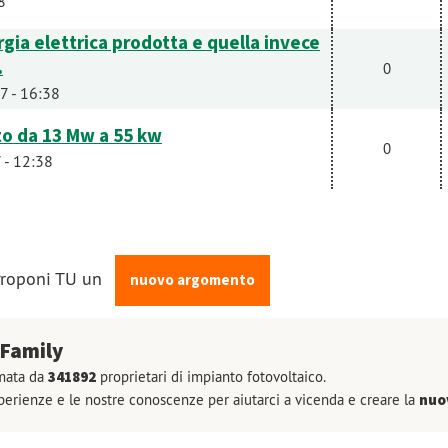
8
ergia elettrica prodotta e quella invece
.
0
7 - 16:38
to da 13 Mw a 55 kw
0
 - 12:38
 Proponi TU un
nuovo argomento
Family
rmata da
341892
proprietari di impianto fotovoltaico.
erienze e le nostre conoscenze per aiutarci a vicenda e creare la
nuo