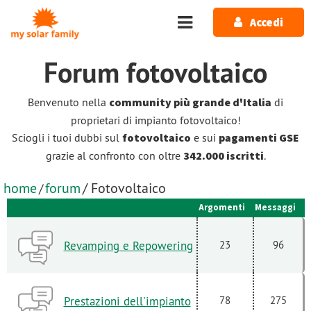
Salta al contenuto principale
Accedi
Forum
fotovoltaico
Benvenuto nella
community più grande d'Italia
di
proprietari di impianto fotovoltaico!
Sciogli i tuoi dubbi sul
fotovoltaico
e sui
pagamenti GSE
grazie al confronto con oltre
342.000 iscritti
.
home
forum
/ Fotovoltaico
/
Argomenti
Messaggi
Revamping e Repowering
23
96
Prestazioni dell'impianto
78
275