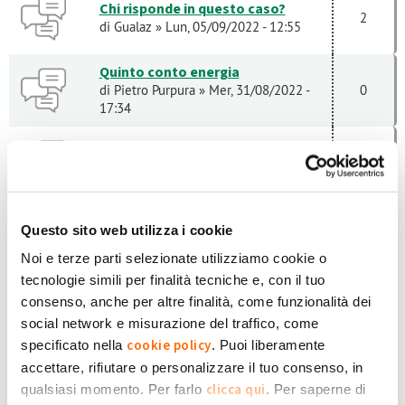
Chi risponde in questo caso?
2
di
Gualaz
» Lun, 05/09/2022 - 12:55
Quinto conto energia
di
Pietro Purpura
» Mer, 31/08/2022 -
0
17:34
impianto da 5.17KW
1
di
Aldo37
» Lun, 15/08/2022 - 18:38
errore E001 aurora power one
Questo sito web utilizza i cookie
1
di
Born jeson
» Lun, 11/07/2022 - 17:58
Noi e terze parti selezionate utilizziamo cookie o
tecnologie simili per finalità tecniche e, con il tuo
Solare e pannello radiante
consenso, anche per altre finalità, come funzionalità dei
di
Angelo D'Antiga
» Gio, 23/06/2022 -
0
social network e misurazione del traffico, come
07:51
cookie policy
specificato nella
. Puoi liberamente
INVERTE Mod.Aurora installato su
accettare, rifiutare o personalizzare il tuo consenso, in
impianto da 3kw di circa 12 anni,
quando piove va in basso
clicca qui
qualsiasi momento. Per farlo
. Per saperne di
0