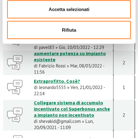
Recupero investimento: ci
Accetta selezionati
vorranno 17 anni....
4
di
Bepposan
» Ven, 31/01/2020 - 18:11
Compatibilità pannelli FV su
Rifiuta
impianto esistente (inverter
0
SolarEdge)
di
pavel83
» Gio, 10/03/2022 - 12:29
aumentare potenza su impianto
esistente
2
di
Fabrizio Rossi
» Mar, 08/03/2022 -
11:56
Extraprofitto. Cosè?
di
leonardo5555
» Ven, 21/01/2022 -
1
22:14
Collegare sistema di accumulo
incentivato col Superbonus anche
a impianto non incentivato
2
di
shevakid@gmail.com
» Lun,
20/09/2021 - 11:09