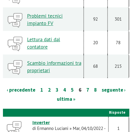
Problemi tecnici
92
301
impianto FV
Lettura dati dal
20
78
contatore
Scambio informazioni tra
68
215
proprietari
‹ precedente
1
2
3
4
5
6
7
8
seguente ›
ultima »
Risposte
Inverter
di
Ermanno Luciani
» Mar, 04/10/2022 -
1