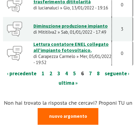
trasferimento dititolarità
0
di
lucianaluci
» Gio, 13/01/2022 - 19:16
Diminuzione produzione impianto
3
di
Mititilva2
» Sab, 01/01/2022 - 17:49
Lettura contatore ENEL collegato
all'impianto fotovoltaico.
0
di
Carapezza Carmelo
» Mer, 05/01/2022
- 19:52
‹ precedente
1
2
3
4
5
6
7
8
seguente ›
ultima »
Non hai trovato la risposta che cercavi? Proponi TU un
nuovo argomento