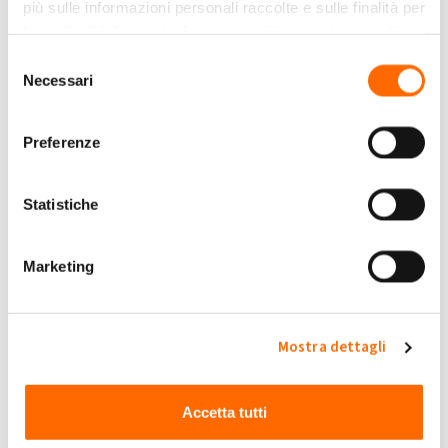
più sulle informazioni personali raccolte e sulle finalità per
Cosa succede all'impianto?
le quali tali informazioni saranno utilizzate, si prega di
di
SamuelePasquali
» Ven, 18/12/2020 -
0
Privacy Policy
fare riferimento alla nostra
.
Selezione
16:45
Necessari
del
Costruttore si rifiuta di
consenso
acconsentire alla voltura
dell'impianto di produzione,
Preferenze
1
ancora intestato a lui
di
Condominio Stra...
» Gio, 02/04/2020 -
12:43
Statistiche
Iter burocratico allaccio impianto
e tempistiche
2
Marketing
di
MARY_75
» Gio, 19/04/2018 - 23:01
SOSTITUZIONE INVERTER E
BATTERIA DI ACCUMULO.
0
di
Graziano Belcaro
» Mer, 29/07/2020 -
Mostra dettagli
12:53
Mancata installazione del
contatore di Produzione
1
Accetta tutti
di
ramamaghesci
» Ven, 20/03/2015 -
08:35