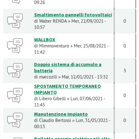
09:26
Smaltimento pannelli fotovoltaici
di
Walter RENDA
» Mer, 22/09/2021 -
0
10:57
WALLBOX
di
Mimmoventuro
» Mer, 25/08/2021 -
0
11:42
Doppio sistema di accumulo a
batteria
3
di
marcozili
» Mar, 12/01/2021 - 13:32
SPOSTAMENTO TEMPORANEO
IMPIANTO
0
di
Libero Gibelli
» Lun, 07/06/2021 -
11:45
Manutenzione impianto
di
Claudio Bertossi
» Lun, 31/05/2021 -
0
00:13
Bolletta energia elettrica più alta