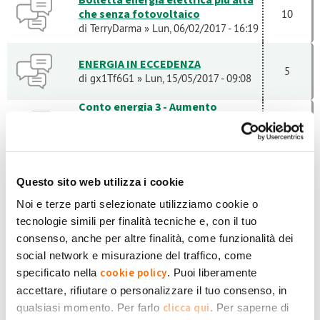
che senza fotovoltaico
10
di
TerryDarma
» Lun, 06/02/2017 - 16:19
ENERGIA IN ECCEDENZA
5
di
gx1Tf6G1
» Lun, 15/05/2017 - 09:08
Conto energia 3 - Aumento
potenza impianto e accumulo
1
di
Serena Cecchini
» Lun, 05/10/2020 -
11:11
inverter sma shadefix
Questo sito web utilizza i cookie
di
Roberto Bellamoli
» Gio, 04/02/2021 -
0
18:47
Noi e terze parti selezionate utilizziamo cookie o
Acquisto batteria Tesla powerwall
tecnologie simili per finalità tecniche e, con il tuo
2
consenso, anche per altre finalità, come funzionalità dei
1
di
Luigino Stanziano
» Lun, 18/01/2021 -
social network e misurazione del traffico, come
21:03
cookie policy
specificato nella
. Puoi liberamente
Fatture GSE - E.DISTRIBUZIONE
accettare, rifiutare o personalizzare il tuo consenso, in
di
Sergio Sanna
» Mar, 26/01/2021 -
0
clicca qui
qualsiasi momento. Per farlo
. Per saperne di
18:15