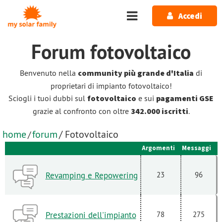
Salta al contenuto principale
Accedi
Forum
fotovoltaico
Benvenuto nella
community più grande d'Italia
di
proprietari di impianto fotovoltaico!
Sciogli i tuoi dubbi sul
fotovoltaico
e sui
pagamenti GSE
grazie al confronto con oltre
342.000 iscritti
.
home
forum
/ Fotovoltaico
/
Argomenti
Messaggi
Revamping e Repowering
23
96
Prestazioni dell'impianto
78
275