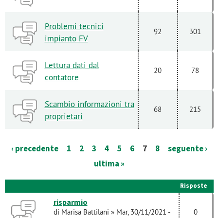
Problemi tecnici
92
301
impianto FV
Lettura dati dal
20
78
contatore
Scambio informazioni tra
68
215
proprietari
‹ precedente
1
2
3
4
5
6
7
8
seguente ›
ultima »
Risposte
risparmio
di
Marisa Battilani
» Mar, 30/11/2021 -
0