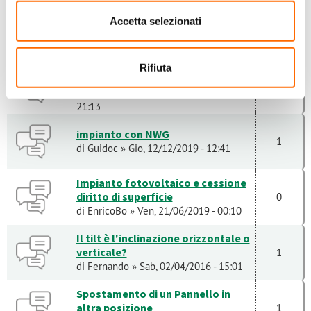
Regione Sardegna, tempistiche
Accetta selezionati
pagamento contributo impianto
0
di
Mario Delrio
» Gio, 26/03/2015 - 15:36
preventivo per moduli, quali
Rifiuta
scegliere?
1
di
Gatto pastorius
» Mer, 17/01/2018 -
21:13
impianto con NWG
1
di
Guidoc
» Gio, 12/12/2019 - 12:41
Impianto fotovoltaico e cessione
diritto di superficie
0
di
EnricoBo
» Ven, 21/06/2019 - 00:10
Il tilt è l'inclinazione orizzontale o
verticale?
1
di
Fernando
» Sab, 02/04/2016 - 15:01
Spostamento di un Pannello in
altra posizione
1