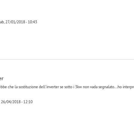
ab, 27/01/2018 - 10:43
-1
er
bbe che la sostituzione dell'inverter se sotto i 3kw non vada segnalato...ho interp
 26/04/2018 - 12:10
-1