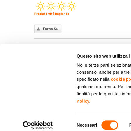
Produttività impianto
Torna Su
Questo sito web utilizza i
Noi e terze parti selezionat
consenso, anche per altre f
Chi siamo
Contatti
Privacy policy
Co
cookie po
specificato nella
qualsiasi momento. Per fa
finalità per le quali tali in
My Solar Family è un marchio di Eni Plenitude
Policy
.
Via Giovanni Lorenzini, 4
20139 Milano (MI)
P. Iva e C.F. 12300020158.
Selezione
Necessari
Tutti i diritti sono riservati.
del