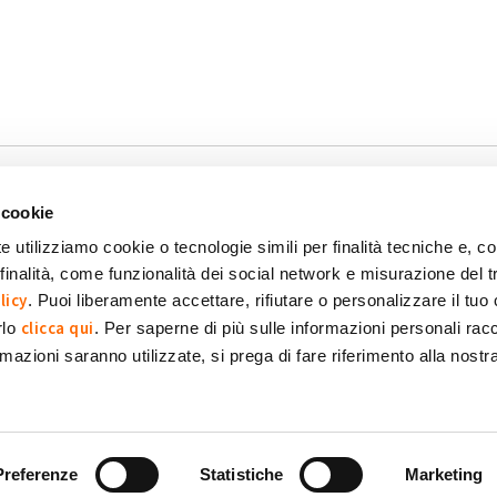
 cookie
e utilizziamo cookie o tecnologie simili per finalità tecniche e, con
inalità, come funzionalità dei social network e misurazione del t
okie
Dichiarazione di accessibilità
POR FESR 2014-2020
licy
. Puoi liberamente accettare, rifiutare o personalizzare il tuo
clicca qui
rlo
. Per saperne di più sulle informazioni personali racc
formazioni saranno utilizzate, si prega di fare riferimento alla nost
 SpA Società Benefit
POWERED BY:
Preferenze
Statistiche
Marketing