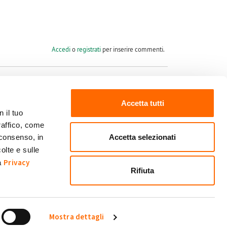
Accedi
o
registrati
per inserire commenti.
Accetta tutti
 il tuo
raffico, come
Seguici su
Accetta selezionati
 consenso, in
olte e sulle
Privacy
ra
Rifiuta
Mostra dettagli