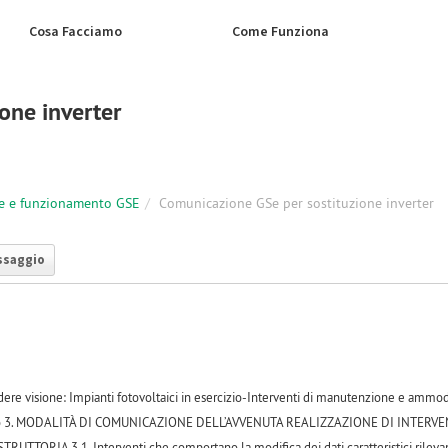
Cosa Facciamo
Come Funziona
one inverter
e e funzionamento GSE
Comunicazione GSe per sostituzione inverter
ssaggio
ndere visione: Impianti fotovoltaici in esercizio-Interventi di manutenzione e am
unto 3. MODALITÀ DI COMUNICAZIONE DELL’AVVENUTA REALIZZAZIONE DI IN
TTORIA 3.1. Interventi che comportano la modifica dei dati caratteristici rilevant