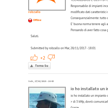
Responsabile di impianti inc
robzallo
modificato dati caratteristici
Consequenzialmente: tutto ciò
Offline
E' buona norma tenere agli at
Pensando di aver fatto cosa g
Saluti.
Submitted by robzallo on Mar, 28/11/2017 - 18:01
+1
-1
+2
Torna Su
Sab, 27/01/2018 - 10:43
io ho installato un 
io ho installato un impianto 
> di 3 kWp, dovrò comunicar
Grazie