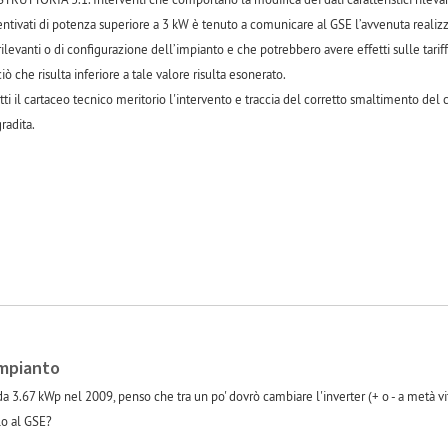
entivati di potenza superiore a 3 kW è tenuto a comunicare al GSE l’avvenuta realizz
 rilevanti o di configurazione dell’impianto e che potrebbero avere effetti sulle tarif
 che risulta inferiore a tale valore risulta esonerato.
ti il cartaceo tecnico meritorio l'intervento e traccia del corretto smaltimento del
radita.
impianto
da 3.67 kWp nel 2009, penso che tra un po' dovrò cambiare l'inverter (+ o - a metà vi
lo al GSE?