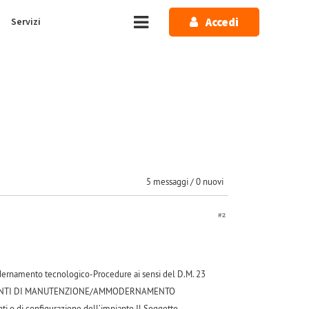
Accedi
Servizi
5 messaggi / 0 nuovi
#2
modernamento tecnologico-Procedure ai sensi del D.M. 23
TERVENTI DI MANUTENZIONE/AMMODERNAMENTO
i o di configurazione dell’impianto Il Soggetto