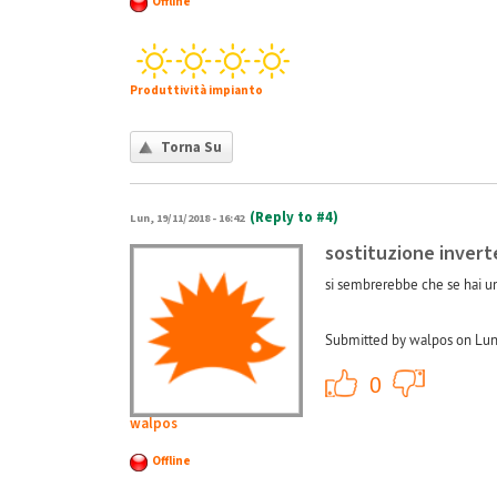
Offline
Produttività impianto
Torna Su
(Reply to #4)
Lun, 19/11/2018 - 16:42
sostituzione invert
si sembrerebbe che se hai un
Submitted by walpos on Lun
+1
0
walpos
Offline