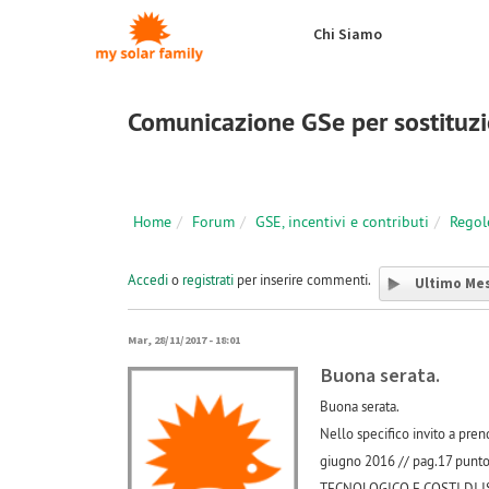
Salta al contenuto principale
Chi Siamo
Comunicazione GSe per sostituzi
Home
Forum
GSE, incentivi e contributi
Regol
Accedi
o
registrati
per inserire commenti.
Ultimo Me
Mar, 28/11/2017 - 18:01
Buona serata.
Buona serata.
Nello specifico invito a pre
giugno 2016 // pag.17 p
TECNOLOGICO E COSTI DI ISTRU