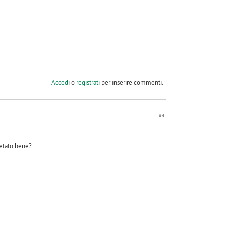
Accedi
o
registrati
per inserire commenti.
#4
retato bene?