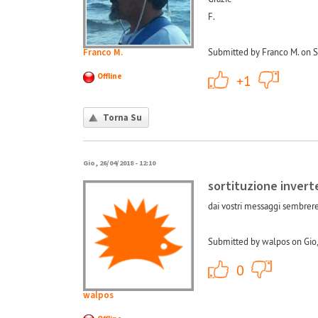
F.
Franco M.
Submitted by Franco M. on S
+1
Offline
+1
Torna Su
Gio, 26/04/2018 - 12:10
sortituzione invert
dai vostri messaggi sembrere
Submitted by walpos on Gio,
+1
0
walpos