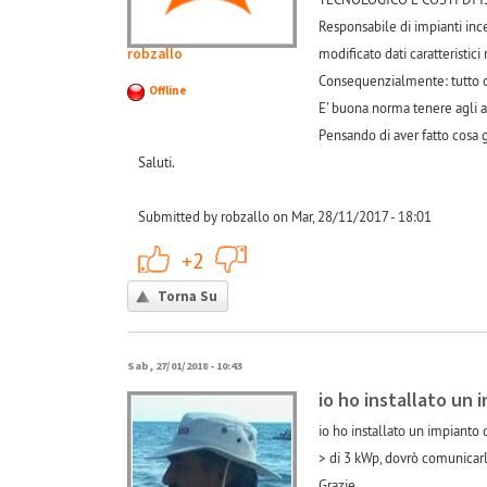
Responsabile di impianti inc
robzallo
modificato dati caratteristici
Consequenzialmente: tutto ciò
Offline
E' buona norma tenere agli at
Pensando di aver fatto cosa g
Saluti.
Submitted by robzallo on Mar, 28/11/2017 - 18:01
+1
-1
+2
Torna Su
Sab, 27/01/2018 - 10:43
io ho installato un 
io ho installato un impianto 
> di 3 kWp, dovrò comunicar
Grazie