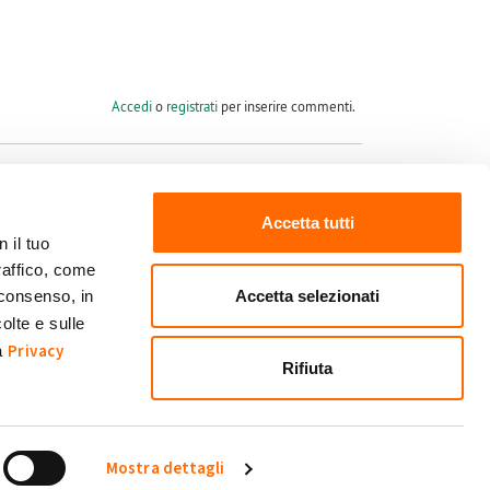
Accedi
o
registrati
per inserire commenti.
Accetta tutti
 il tuo
raffico, come
Seguici su
Accetta selezionati
 consenso, in
olte e sulle
Privacy
ra
Rifiuta
Mostra dettagli