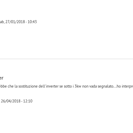
ab, 27/01/2018 - 10:43
-1
er
bbe che la sostituzione dell'inverter se sotto i 3kw non vada segnalato...ho interp
 26/04/2018 - 12:10
-1