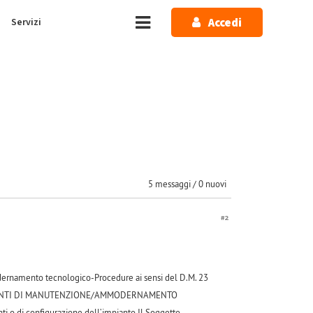
Accedi
Servizi
5 messaggi / 0 nuovi
#2
modernamento tecnologico-Procedure ai sensi del D.M. 23
TERVENTI DI MANUTENZIONE/AMMODERNAMENTO
i o di configurazione dell’impianto Il Soggetto