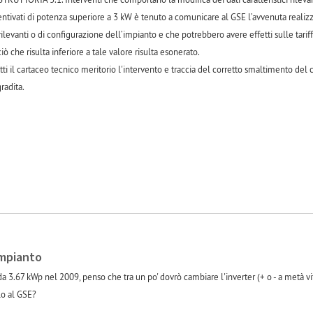
entivati di potenza superiore a 3 kW è tenuto a comunicare al GSE l’avvenuta realizz
 rilevanti o di configurazione dell’impianto e che potrebbero avere effetti sulle tarif
 che risulta inferiore a tale valore risulta esonerato.
ti il cartaceo tecnico meritorio l'intervento e traccia del corretto smaltimento del
radita.
impianto
da 3.67 kWp nel 2009, penso che tra un po' dovrò cambiare l'inverter (+ o - a metà vi
lo al GSE?