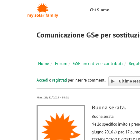
Salta al contenuto principale
Chi Siamo
Comunicazione GSe per sostituzi
Home
Forum
GSE, incentivi e contributi
Regol
Accedi
o
registrati
per inserire commenti.
Ultimo Me
Mar, 28/11/2017 - 18:01
Buona serata.
Buona serata.
Nello specifico invito a pre
giugno 2016 // pag.17 p
TECNOLOGICO E COSTI DI ISTRU