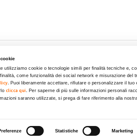
 cookie
e utilizziamo cookie o tecnologie simili per finalità tecniche e, con
inalità, come funzionalità dei social network e misurazione del t
okie
Dichiarazione di accessibilità
POR FESR 2014-2020
licy
. Puoi liberamente accettare, rifiutare o personalizzare il tuo
clicca qui
rlo
. Per saperne di più sulle informazioni personali racc
formazioni saranno utilizzate, si prega di fare riferimento alla nost
 SpA Società Benefit
POWERED BY:
Preferenze
Statistiche
Marketing