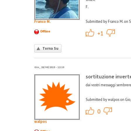
F.
Franco M.
Submitted by Franco M. on S
+1
Offline
+1
Torna Su
Gio, 26/04/2018 - 12:10
sortituzione invert
dai vostri messaggi sembrere
Submitted by walpos on Gio,
+1
0
walpos