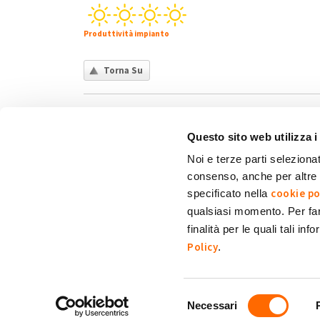
Produttività impianto
Torna Su
Questo sito web utilizza i
Noi e terze parti selezionat
consenso, anche per altre f
Chi siamo
Contatti
Privacy policy
Co
cookie po
specificato nella
qualsiasi momento. Per fa
finalità per le quali tali in
My Solar Family è un marchio di Eni Plenitude
Policy
.
Via Giovanni Lorenzini, 4
20139 Milano (MI)
P. Iva e C.F. 12300020158.
Selezione
Necessari
Tutti i diritti sono riservati.
del