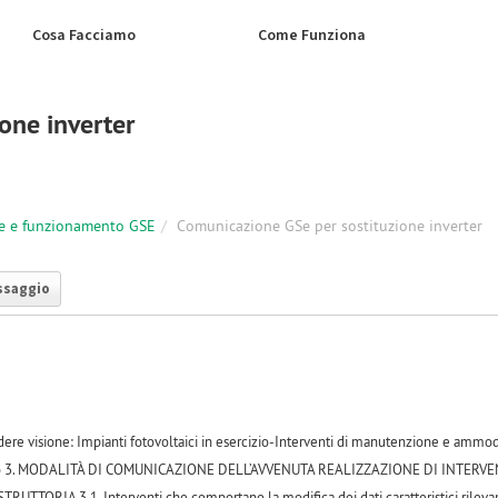
Cosa Facciamo
Come Funziona
one inverter
e e funzionamento GSE
Comunicazione GSe per sostituzione inverter
ssaggio
ndere visione: Impianti fotovoltaici in esercizio-Interventi di manutenzione e am
unto 3. MODALITÀ DI COMUNICAZIONE DELL’AVVENUTA REALIZZAZIONE DI IN
TTORIA 3.1. Interventi che comportano la modifica dei dati caratteristici rilevant