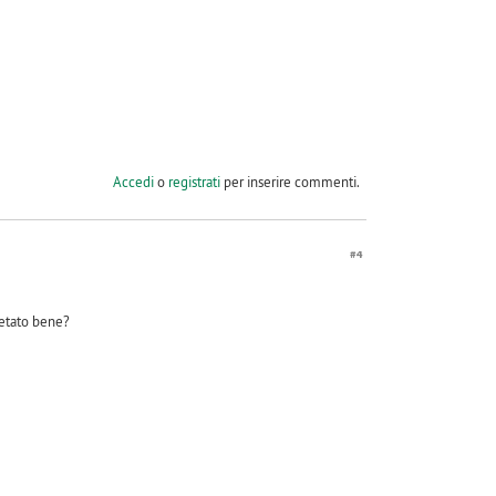
Accedi
o
registrati
per inserire commenti.
#4
retato bene?