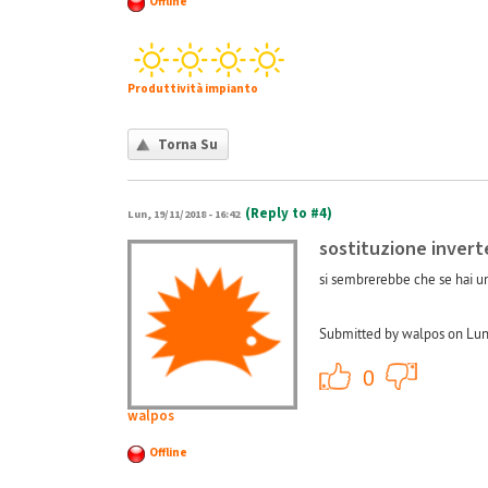
Offline
Produttività impianto
Torna Su
(Reply to #4)
Lun, 19/11/2018 - 16:42
sostituzione invert
si sembrerebbe che se hai un
Submitted by walpos on Lun
+1
0
walpos
Offline