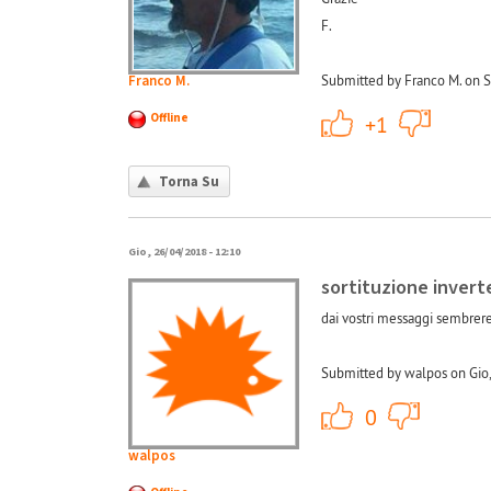
F.
Franco M.
Submitted by Franco M. on S
+1
Offline
+1
Torna Su
Gio, 26/04/2018 - 12:10
sortituzione invert
dai vostri messaggi sembrere
Submitted by walpos on Gio,
+1
0
walpos