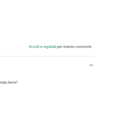
Accedi
o
registrati
per inserire commenti.
#4
retato bene?