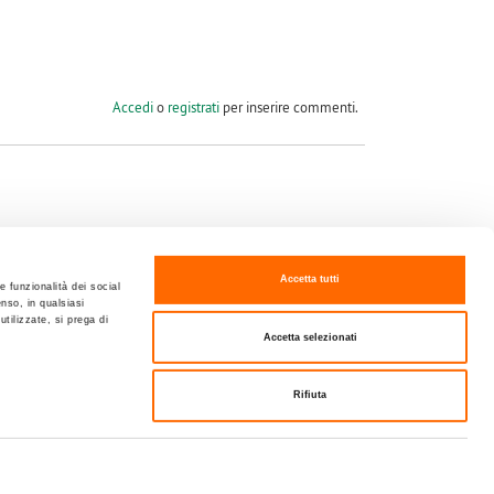
Accedi
o
registrati
per inserire commenti.
Accetta tutti
Seguici su
e funzionalità dei social
enso, in qualsiasi
utilizzate, si prega di
Accetta selezionati
Rifiuta