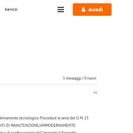
Accedi
Servizi
5 messaggi / 0 nuovi
#2
modernamento tecnologico-Procedure ai sensi del D.M. 23
TERVENTI DI MANUTENZIONE/AMMODERNAMENTO
i o di configurazione dell’impianto Il Soggetto