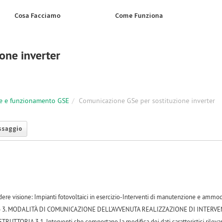
Cosa Facciamo
Come Funziona
one inverter
e e funzionamento GSE
Comunicazione GSe per sostituzione inverter
ssaggio
ndere visione: Impianti fotovoltaici in esercizio-Interventi di manutenzione e am
unto 3. MODALITÀ DI COMUNICAZIONE DELL’AVVENUTA REALIZZAZIONE DI IN
TTORIA 3.1. Interventi che comportano la modifica dei dati caratteristici rilevant