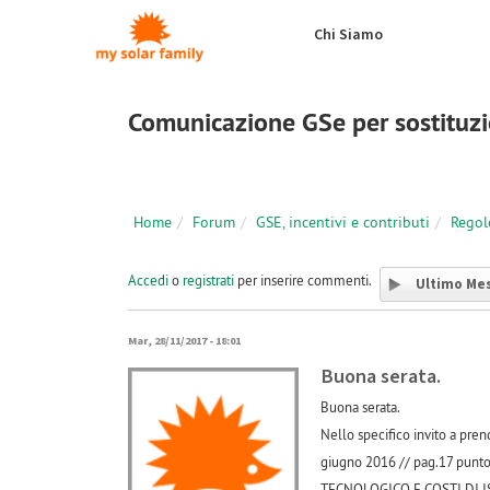
Salta al contenuto principale
Chi Siamo
Comunicazione GSe per sostituzi
Home
Forum
GSE, incentivi e contributi
Regol
Accedi
o
registrati
per inserire commenti.
Ultimo Me
Mar, 28/11/2017 - 18:01
Buona serata.
Buona serata.
Nello specifico invito a pre
giugno 2016 // pag.17 p
TECNOLOGICO E COSTI DI ISTRU