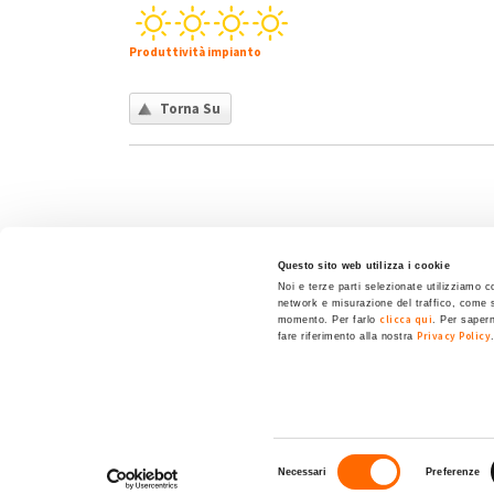
Produttività impianto
Torna Su
Questo sito web utilizza i cookie
Chi siamo
Contatti
Privacy policy
Co
Noi e terze parti selezionate utilizziamo co
network e misurazione del traffico, come 
clicca qui
momento. Per farlo
. Per sapern
Privacy Policy
fare riferimento alla nostra
My Solar Family è un marchio di Eni Plenitude
Via Giovanni Lorenzini, 4
20139 Milano (MI)
P. Iva e C.F. 12300020158.
Selezione
Tutti i diritti sono riservati.
Necessari
Preferenze
del