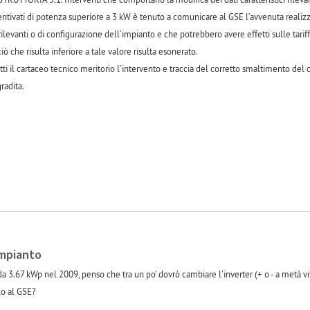
entivati di potenza superiore a 3 kW è tenuto a comunicare al GSE l’avvenuta realizz
 rilevanti o di configurazione dell’impianto e che potrebbero avere effetti sulle tarif
 che risulta inferiore a tale valore risulta esonerato.
ti il cartaceo tecnico meritorio l'intervento e traccia del corretto smaltimento del
radita.
impianto
da 3.67 kWp nel 2009, penso che tra un po' dovrò cambiare l'inverter (+ o - a metà vi
lo al GSE?