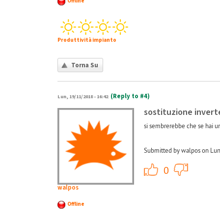
Offline
Produttività impianto
Torna Su
(Reply to #4)
Lun, 19/11/2018 - 16:42
sostituzione invert
si sembrerebbe che se hai un
Submitted by walpos on Lun
+1
0
walpos
Offline