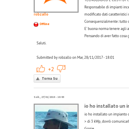
Responsabile di impianti inc
robzallo
modificato dati caratteristici
Consequenzialmente: tutto ciò
Offline
E' buona norma tenere agli at
Pensando di aver fatto cosa g
Saluti.
Submitted by robzallo on Mar, 28/11/2017 - 18:01
+1
-1
+2
Torna Su
Sab, 27/01/2018 - 10:43
io ho installato un 
io ho installato un impianto 
> di 3 kWp, dovrò comunicar
Grazie