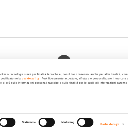
okie
Dichiarazione di accessibilità
POR FESR 2014-2020
okie o tecnologie simili per finalità tecniche e, con il tuo consenso, anche per altre finalità, com
cookie policy
specificato nella
. Puoi liberamente accettare, rifiutare o personalizzare il tuo cons
e di più sulle informazioni personali raccolte e sulle finalità per le quali tali informazioni saranno 
.
 SpA Società Benefit
POWERED BY:
Statistiche
Marketing
Mostra dettagli