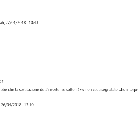
ab, 27/01/2018 - 10:43
-1
er
bbe che la sostituzione dell'inverter se sotto i 3kw non vada segnalato...ho interp
 26/04/2018 - 12:10
-1