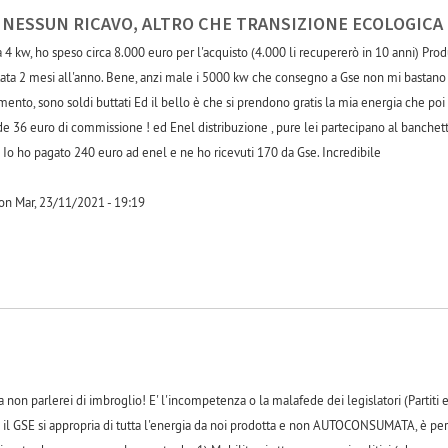
E NESSUN RICAVO, ALTRO CHE TRANSIZIONE ECOLOGICA
a 4 kw, ho speso circa 8.000 euro per l'acquisto (4.000 li recupererò in 10 anni) P
abitata 2 mesi all'anno. Bene, anzi male i 5000 kw che consegno a Gse non mi bast
timento, sono soldi buttati Ed il bello è che si prendono gratis la mia energia ch
de 36 euro di commissione ! ed Enel distribuzione , pure lei partecipano al banchett
 Io ho pagato 240 euro ad enel e ne ho ricevuti 170 da Gse. Incredibile
 on Mar, 23/11/2021 - 19:19
-1
ma non parlerei di imbroglio! E' l'incompetenza o la malafede dei legislatori (Partit
e il GSE si appropria di tutta l'energia da noi prodotta e non AUTOCONSUMATA, è pe