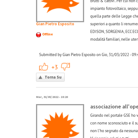
brutti & cattivi". Per cui non
impianto fotovoltaico, seppu
quella parte delle Legge che 
Gian Pietro Esposito
superiori a quanto li renume
EDISON, SORGENIA, ECC ECC. ch
Offline
modalità familiari, nelle ut
Submitted by Gian Pietro Esposito on Gio, 31/03/2022 - 09:
+1
-1
+3
Torna Su
Mar, 31/05/2022 - 18:20
associazione all'op
Girando nel portale GSE ho vi
con nome sconosciuto e il suo
non l'ho segnato da nessuna 