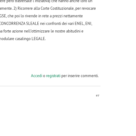
ssere però trasfersale l'iniziativa) che hanno anche loro un
mente. 2) Ricorrere alla Corte Costituzionale, per revocare
 GSE, che poi lo rivende in rete a prezzi nettamente
 di CONCORRENZA SLEALE nei confronti dei vari ENEL, ENI,
 forte azione nell'ottimizzare le nostre abitudini e
o modulare casalingo LEGALE.
Accedi
o
registrati
per inserire commenti.
#7