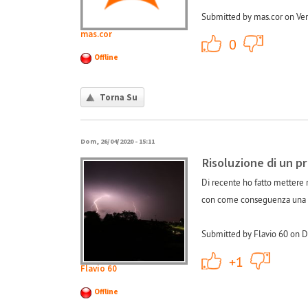
Submitted by mas.cor on Ven
mas.cor
+1
0
Offline
Torna Su
Dom, 26/04/2020 - 15:11
Risoluzione di un 
Di recente ho fatto mettere 
con come conseguenza una ma
Submitted by Flavio 60 on 
+1
+1
Flavio 60
Offline