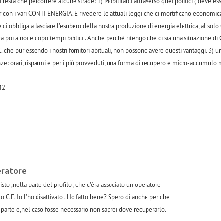
 ci resta che percorrere alcune strade: 1) Mobilitarci attraverso quei politici ( deve e
r con i vari CONTI ENERGIA. E rivedere le attuali leggi che ci mortificano economica
ci obbliga a lasciare l'esubero della nostra produzione di energia elettrica, al solo
ra poi a noi e dopo tempi biblici . Anche perché ritengo che ci sia una situazione
e pur essendo i nostri fornitori abituali, non possono avere questi vantaggi. 3) una
enze: orari, risparmi e per i più provveduti, una forma di recupero e micro-accumul
42
eratore
sto ,nella parte del profilo , che c'èra associato un operatore
 C.F. Io l'ho disattivato . Ho fatto bene? Spero di anche per che
parte e,nel caso fosse necessario non saprei dove recuperarlo.