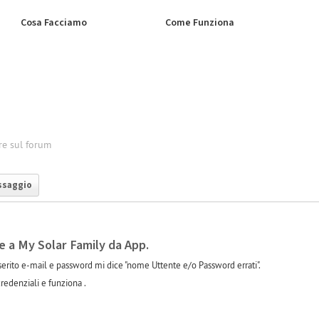
Cosa Facciamo
Come Funziona
re sul forum
ssaggio
 a My Solar Family da App.
serito e-mail e password mi dice "nome Uttente e/o Password errati".
redenziali e funziona .