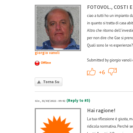
FOTOVOL., COSTI 
ciao a tutti ho un impianto d
in quanto si tratta di casa 
Altro che ritorno dell'inves
per non dire che Gse si pren
Quali sono le vs esperienze?
giorgio vanoli
Submitted by giorgio vanoli
Offline
+1
+6
Torna Su
(Reply to #5)
Gio, 31/03/2022 - 09:42
Hai ragione!
La tua riflessione è giusta, 
ridicola normativa. Perché s