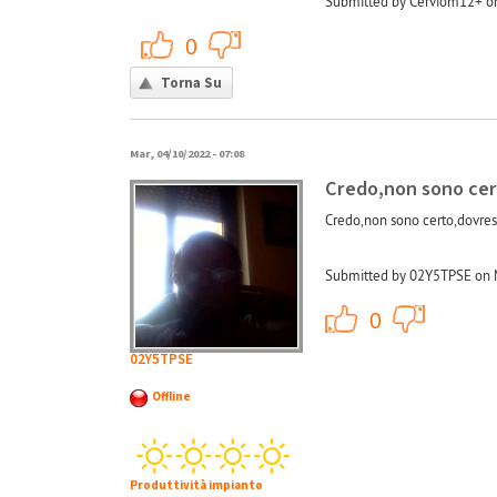
Submitted by Cerviom12+ on
+1
-1
0
Torna Su
Mar, 04/10/2022 - 07:08
Credo,non sono cer
Credo,non sono certo,dovresti
Submitted by 02Y5TPSE on M
+1
0
02Y5TPSE
Offline
Produttività impianto