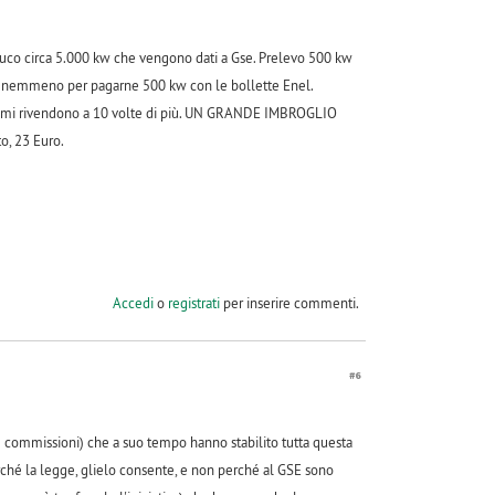
roduco circa 5.000 kw che vengono dati a Gse. Prelevo 500 kw
ano nemmeno per pagarne 500 kw con le bollette Enel.
e poi mi rivendono a 10 volte di più. UN GRANDE IMBROGLIO
o, 23 Euro.
Accedi
o
registrati
per inserire commenti.
#6
i e commissioni) che a suo tempo hanno stabilito tutta questa
rché la legge, glielo consente, e non perché al GSE sono