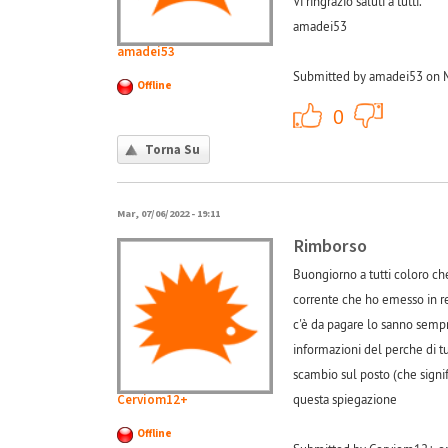
Vi ringrazio saluti a tutti.
amadei53
amadei53
Submitted by amadei53 on M
Offline
+1
0
Torna Su
Mar, 07/06/2022 - 19:11
Rimborso
Buongiorno a tutti coloro ch
corrente che ho emesso in r
c'è da pagare lo sanno sempr
informazioni del perche di t
scambio sul posto (che signif
Cerviom12+
questa spiegazione
Offline