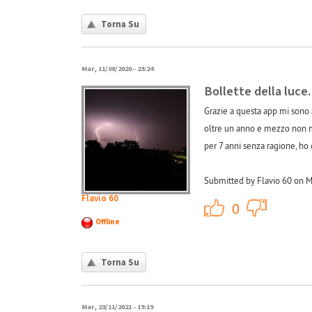
Torna Su
Mar, 11/08/2020 - 23:24
Bollette della luce.
Grazie a questa app mi sono 
oltre un anno e mezzo non mi 
per 7 anni senza ragione, ho 
Submitted by Flavio 60 on M
Flavio 60
+1
0
Offline
Torna Su
Mar, 23/11/2021 - 19:19