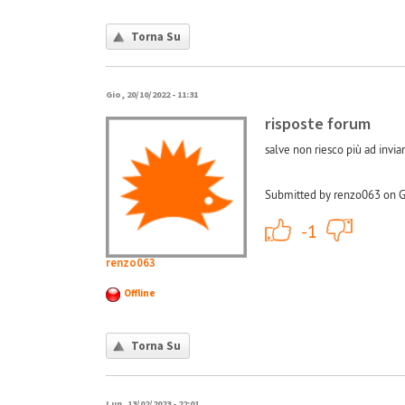
Torna Su
Gio, 20/10/2022 - 11:31
risposte forum
salve non riesco più ad inviar
Submitted by renzo063 on G
+1
-1
renzo063
Offline
Torna Su
Lun, 13/02/2023 - 22:01