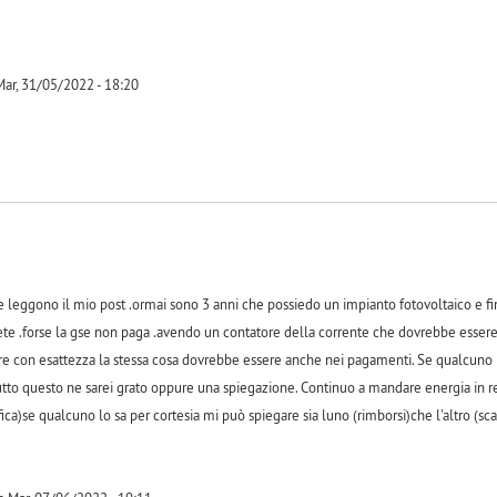
ar, 31/05/2022 - 18:20
-1
e leggono il mio post .ormai sono 3 anni che possiedo un impianto fotovoltaico e f
ete .forse la gse non paga .avendo un contatore della corrente che dovrebbe esser
e con esattezza la stessa cosa dovrebbe essere anche nei pagamenti. Se qualcuno 
utto questo ne sarei grato oppure una spiegazione. Continuo a mandare energia in re
ica)se qualcuno lo sa per cortesia mi può spiegare sia luno (rimborsi)che l'altro (sc