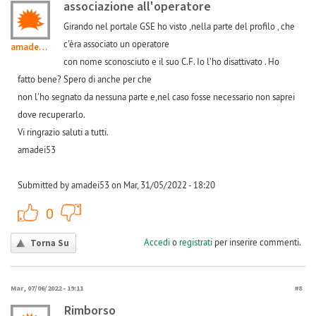
associazione all'operatore
Girando nel portale GSE ho visto ,nella parte del profilo , che
c'èra associato un operatore
amadei53
con nome sconosciuto e il suo C.F. Io l'ho disattivato . Ho
fatto bene? Spero di anche per che
non l'ho segnato da nessuna parte e,nel caso fosse necessario non saprei
dove recuperarlo.
Vi ringrazio saluti a tutti.
amadei53
Submitted by amadei53 on Mar, 31/05/2022 - 18:20
+1
-1
0
Accedi
o
registrati
per inserire commenti.
Torna Su
Mar, 07/06/2022 - 19:11
#8
Rimborso