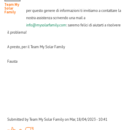
Team My
Solar
per questo genere di informazioni ti invitiamo a contattare la
Family
nostra assistenza scrivendo una mail a
info@mysolarfamily.com
: saremo felici di aiutarti a risolvere
il problema!
A presto, per il Team My Solar Family
Fausta
Submitted by Team My Solar Family on Mar, 18/04/2023 - 10:41
+1
-1