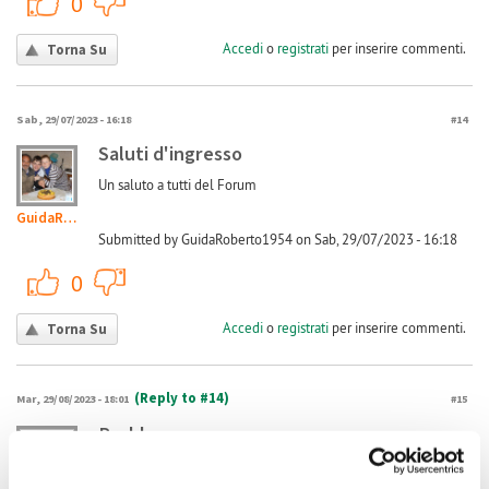
0
Accedi
o
registrati
per inserire commenti.
Torna Su
Sab, 29/07/2023 - 16:18
#14
Saluti d'ingresso
Un saluto a tutti del Forum
GuidaRoberto1954
Submitted by GuidaRoberto1954 on Sab, 29/07/2023 - 16:18
+1
-1
0
Accedi
o
registrati
per inserire commenti.
Torna Su
(Reply to #14)
Mar, 29/08/2023 - 18:01
#15
Problema accesso
Anche io ho le credenziali giuste cioè faccio l'accesso al