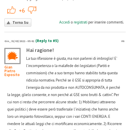
+1
-1
+6
Accedi
o
registrati
per inserire commenti.
Torna Su
(Reply to #5)
Gio, 31/03/2022 - 09:42
#6
Hai ragione!
La tua riflessione è giusta, ma non parlerei di imbroglio! E'
l'incompetenza o la malafede dei legislatori (Partiti e
Gian
Pietro
commissioni) che a suo tempo hanno stabilito tutta questa
Esposito
ridicola normativa. Perché se il GSE si appropria di tutta
l'energia da noi prodotta e non AUTOCONSUMATA, è perché
la legge, glielo consente, e non perché al GSE sono brutti & cattivi". Per
cui non ci resta che percorrere alcune strade: 1) Mobilitarci attraverso
quei politici ( deve essere però trasfersale l'iniziativa) che hanno anche
loro un impianto fotovoltaico, seppur con i vari CONTI ENERGIA. E
rivedere le attuali leggi che ci mortificano economicamente. 2) Ricorrere