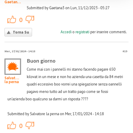
Gaetana3
Submitted by Gaetana3 on Lun, 11/12/2023 - 05:27
+1
-1
0
Accedi
o
registrati
per inserire commenti.
Torna Su
Mer, 17/01/2024 - 14:18
#19
Buon giorno
Come mai con i pannelli mi stanno facendo pagare 650
kilovat in un mese e non ho azienda una casetta da 84 metri
Salvatore
la perna
quadri eccessivo boo vorrei una spiegazione senza oannelli
pagavo meno tutto ad un tratto pago come se fossi
un'azienda boo qualcuno sa darmi un risposta ????
Submitted by Salvatore la perna on Mer, 17/01/2024 - 14:18
+1
-1
0