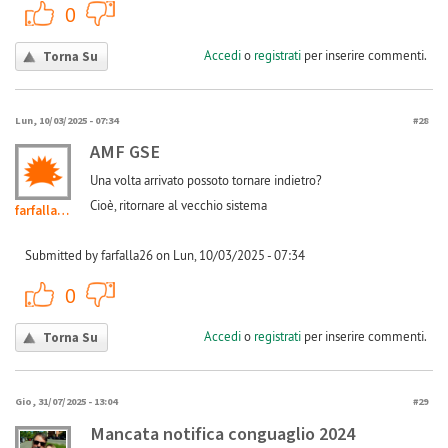
+1
-1
0
Accedi
o
registrati
per inserire commenti.
Torna Su
Lun, 10/03/2025 - 07:34
#28
AMF GSE
Una volta arrivato possoto tornare indietro?
Cioè, ritornare al vecchio sistema
farfalla26
Submitted by farfalla26 on Lun, 10/03/2025 - 07:34
+1
-1
0
Accedi
o
registrati
per inserire commenti.
Torna Su
Gio, 31/07/2025 - 13:04
#29
Mancata notifica conguaglio 2024