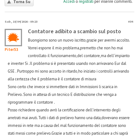
Accedi
o
registrati
per inserire commenti.
Torna Su
Sab, 18/04/2026 - 09:23
#34
Contatore adibito a scambio sul posto
Buongiorno sono un nuovo iscritto,grazie per avermi accolto.
Vorrei esporre il mio problema,premetto che non ho mai
Piter53
controllato il funzionamento,del contatore,ma dell'impianto
e inverter Si .Il problema si è presentato usando non arrivavano Eur dal
GSE . Purtroppo mi sono accorto in ritardo,ho iniziato i controlli arrivando
alla certezza che il problema è il contatore di misura
Sono certo che invece si immettere dati in Immissioni li scarica in
Prelievo. Sono in attesa di un tecnico E distribuzione che venga a
riprogrammare il contatore .
Posso richiedere quando avrò la certificazione dell'intervento degli
arretrati mai avuti. Tutti i dati di prelievo hanno una data,dovevano essere
immessi in rete ma a causa del mal funzionamento del contatore sono
stati messi come prelievo.Grazie a tutti e in modo particolare a chi saprà