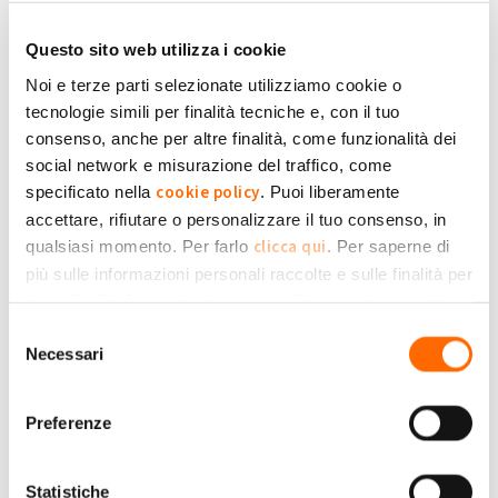
portale GSE, ma dall'applicazione my solar family no mi dice
Fidone
74
che sono errate... Come fare?
Questo sito web utilizza i cookie
Noi e terze parti selezionate utilizziamo cookie o
Submitted by Fidone 74 on Mar, 29/08/2023 - 18:01
tecnologie simili per finalità tecniche e, con il tuo
+1
-1
0
consenso, anche per altre finalità, come funzionalità dei
social network e misurazione del traffico, come
Accedi
o
registrati
per inserire commenti.
Torna Su
cookie policy
specificato nella
. Puoi liberamente
accettare, rifiutare o personalizzare il tuo consenso, in
clicca qui
qualsiasi momento. Per farlo
. Per saperne di
Lun, 06/11/2023 - 18:52
#16
più sulle informazioni personali raccolte e sulle finalità per
My solar familiary non registra il mio
le quali tali informazioni saranno utilizzate, si prega di
impianto
Privacy Policy
fare riferimento alla nostra
.
Selezione
Buonasera.lapplicazione non registra il mio impianto.come
Gibson
Necessari
del
mai ?
consenso
Preferenze
Submitted by Gibson on Lun, 06/11/2023 - 18:52
+1
-1
0
Statistiche