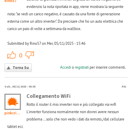
Rino57
evidenzio la nota riportata in app, viene mostrara la seguente
nota: "se vedi un carico negativo, é causato da una fonte di generazione
esterna come un altro inverter". Da precisare che ho un auto elettrica che
carico un paio di volte a settimana da wallbox.
Submitted by Rino57 on Mer, 05/11/2025 - 15:46
+1
-1
0
Accedi
o
registrati
per inserire commenti.
Torna Su
Sab, 08/11/2025 - 08:38
#31
Collegamento WiFi
Rotto il router il mio inverter non e più collegato via wifi
L'inverter funziona normalmente non dovrei avere nessun
pinkcri@virgilio.it
problema ...solo che non vedo i dati da remoto,/dal cellulare
tablet ecc