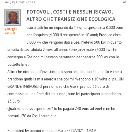
Mar, 23/11/2021 - 19:19
#5
FOTOVOL., COSTI E NESSUN RICAVO,
ALTRO CHE TRANSIZIONE ECOLOGICA
ciao a tutti ho un impianto da 4 kw, ho speso circa 8.000 euro
giorgio
vanoli
per l'acquisto (4.000 li recupererò in 10 anni) Produco circa
5.000 kw che vengono dati a Gse. Prelevo 500 kw in quanto
si tratta di casa abitata 2 mesi all'anno. Bene, anzi male i 5000 kw che
consegno a Gse non mi bastano nemmeno per pagarne 500 kw con le
bollette Enel.
Altro che ritorno dell'investimento, sono soldi buttati Ed il bello è che si
prendono gratis la mia energia che poi mi rivendono a 10 volte di più. UN
GRANDE IMBROGLIO per non dire che Gse si prende 36 euro di
commissione ! ed Enel distribuzione , pure lei partecipano al banchetto,
23 Euro.
Quali sono le vs esperienze? Io ho pagato 240 euro ad enel e ne ho
ricevuti 170 da Gse. Incredibile
Submitted by giorgio vanoli on Mar, 23/11/2021 - 19:19