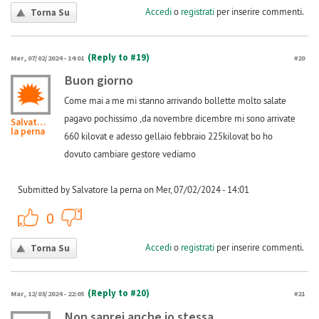
Accedi
o
registrati
per inserire commenti.
Torna Su
(Reply to #19)
Mer, 07/02/2024 - 14:01
#20
Buon giorno
Come mai a me mi stanno arrivando bollette molto salate
pagavo pochissimo ,da novembre dicembre mi sono arrivate
Salvatore
la perna
660 kilovat e adesso gellaio febbraio 225kilovat bo ho
dovuto cambiare gestore vediamo
Submitted by Salvatore la perna on Mer, 07/02/2024 - 14:01
+1
-1
0
Accedi
o
registrati
per inserire commenti.
Torna Su
(Reply to #20)
Mar, 12/03/2024 - 22:05
#21
Non saprei anche io stessa