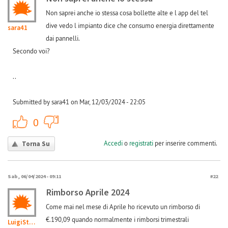
Non saprei anche io stessa cosa bollette alte e l app del tel
dive vedo l impianto dice che consumo energia direttamente
sara41
dai pannelli.
Secondo voi?
..
Submitted by sara41 on Mar, 12/03/2024 - 22:05
+1
-1
0
Accedi
o
registrati
per inserire commenti.
Torna Su
Sab, 06/04/2024 - 09:11
#22
Rimborso Aprile 2024
Come mai nel mese di Aprile ho ricevuto un rimborso di
€.190,09 quando normalmente i rimborsi trimestrali
LuigiStumbo