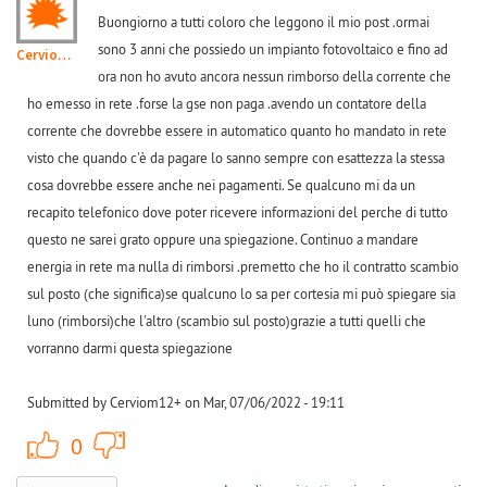
Buongiorno a tutti coloro che leggono il mio post .ormai
sono 3 anni che possiedo un impianto fotovoltaico e fino ad
Cerviom12+
ora non ho avuto ancora nessun rimborso della corrente che
ho emesso in rete .forse la gse non paga .avendo un contatore della
corrente che dovrebbe essere in automatico quanto ho mandato in rete
visto che quando c'è da pagare lo sanno sempre con esattezza la stessa
cosa dovrebbe essere anche nei pagamenti. Se qualcuno mi da un
recapito telefonico dove poter ricevere informazioni del perche di tutto
questo ne sarei grato oppure una spiegazione. Continuo a mandare
energia in rete ma nulla di rimborsi .premetto che ho il contratto scambio
sul posto (che significa)se qualcuno lo sa per cortesia mi può spiegare sia
luno (rimborsi)che l'altro (scambio sul posto)grazie a tutti quelli che
vorranno darmi questa spiegazione
Submitted by Cerviom12+ on Mar, 07/06/2022 - 19:11
+1
-1
0