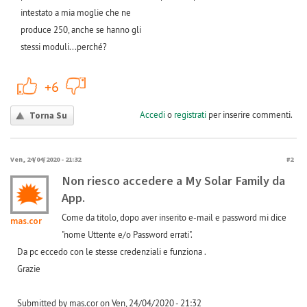
intestato a mia moglie che ne
produce 250, anche se hanno gli
stessi moduli...perché?
+1
-1
+6
Accedi
o
registrati
per inserire commenti.
Torna Su
Ven, 24/04/2020 - 21:32
#2
Non riesco accedere a My Solar Family da
App.
Come da titolo, dopo aver inserito e-mail e password mi dice
mas.cor
"nome Uttente e/o Password errati".
Da pc eccedo con le stesse credenziali e funziona .
Grazie
Submitted by mas.cor on Ven, 24/04/2020 - 21:32