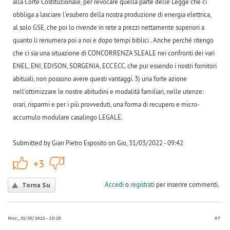
alla Corte Costituzionale, per revocare quella parte delle Legge che ci
obbliga a lasciare l'esubero della nostra produzione di energia elettrica,
al solo GSE, che poi lo rivende in rete a prezzi nettamente superiori a
quanto li renumera poi a noi e dopo tempi biblici . Anche perché ritengo
che ci sia una situazione di CONCORRENZA SLEALE nei confronti dei vari
ENEL, ENI, EDISON, SORGENIA, ECC ECC. che pur essendo i nostri fornitori
abituali, non possono avere questi vantaggi. 3) una forte azione
nell'ottimizzare le nostre abitudini e modalità familiari, nelle utenze:
orari, risparmi e per i più provveduti, una forma di recupero e micro-
accumulo modulare casalingo LEGALE.
Submitted by Gian Pietro Esposito on Gio, 31/03/2022 - 09:42
+1
-1
+3
Accedi
o
registrati
per inserire commenti.
Torna Su
Mar, 31/05/2022 - 18:20
#7