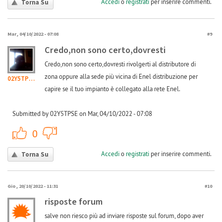
Accedi
o
registrati
per inserire commenti.
Torna Su
Mar, 04/10/2022 - 07:08
#9
Credo,non sono certo,dovresti
Credo,non sono certo,dovresti rivolgerti al distributore di
zona oppure alla sede più vicina di Enel distribuzione per
02Y5TPSE
capire se il tuo impianto è collegato alla rete Enel.
Submitted by 02Y5TPSE on Mar, 04/10/2022 - 07:08
+1
-1
0
Accedi
o
registrati
per inserire commenti.
Torna Su
Gio, 20/10/2022 - 11:31
#10
risposte forum
salve non riesco più ad inviare risposte sul forum, dopo aver