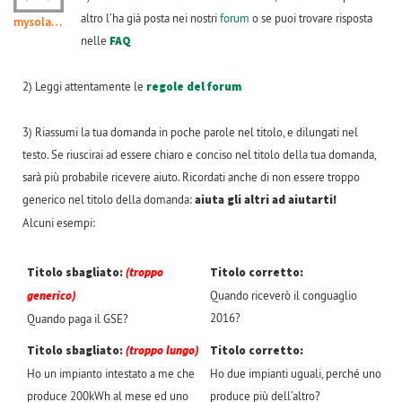
altro l’ha già posta nei nostri
forum
o se puoi trovare risposta
mysolarfamily
nelle
FAQ
2) Leggi attentamente le
regole del forum
3) Riassumi la tua domanda in poche parole nel titolo, e dilungati nel
testo. Se riuscirai ad essere chiaro e conciso nel titolo della tua domanda,
sarà più probabile ricevere aiuto. Ricordati anche di non essere troppo
generico nel titolo della domanda:
aiuta gli altri ad aiutarti!
Alcuni esempi:
Titolo sbagliato:
(troppo
Titolo corretto:
generico)
Quando riceverò il conguaglio
2016?
Quando paga il GSE?
Titolo sbagliato:
(troppo lungo)
Titolo corretto:
Ho un impianto intestato a me che
Ho due impianti uguali, perché uno
produce 200kWh al mese ed uno
produce più dell’altro?