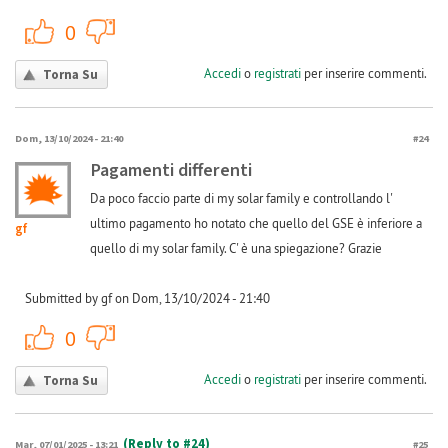
+1
-1
0
Accedi
o
registrati
per inserire commenti.
Torna Su
Dom, 13/10/2024 - 21:40
#24
Pagamenti differenti
Da poco faccio parte di my solar family e controllando l'
ultimo pagamento ho notato che quello del GSE è inferiore a
gf
quello di my solar family. C' è una spiegazione? Grazie
Submitted by gf on Dom, 13/10/2024 - 21:40
+1
-1
0
Accedi
o
registrati
per inserire commenti.
Torna Su
(Reply to #24)
Mar, 07/01/2025 - 13:21
#25