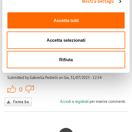
Mostra dettagli
Accedi
o
registrati
per inserire commenti.
Torna Su
Accetta tutti
Gio, 31/07/2025 - 12:54
#3
Calcolo eccedenze
Accetta selezionati
È successo a tanti, me compresa. Dicono che il controvalore è
più che dimezzato
Gabriella
Rifiuta
Pedrelli
Gabriella
Submitted by Gabriella Pedrelli on Gio, 31/07/2025 - 12:54
+1
-1
0
Accedi
o
registrati
per inserire commenti.
Torna Su