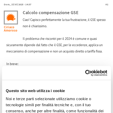
Dom, 27/07/2025 - 14:37
#2
Calcolo compensazione GSE
Ciao! Capisco perfettamente la tua frustrazione, il GSE spesso
non è chiarissimo.
Ciriaco
Amoroso
Il problema che riscontri per il 2024 è comune e quasi
sicuramente dipende dal fatto che il GSE, per le eccedenze, applica un
meccanismo di compensazione e non un acquisto diretto a tariffa fissa.
In breve:
Anno 2023: Probabilmente avevi dei costi di prelievo dalla rete
significativi che il credito delle eccedenze ha compensato quasi
completamente, portando a una liquidazione che sembra corrispondere
al valore unitario indicato.
Questo sito web utilizza i cookie
Noi e terze parti selezionate utilizziamo cookie o
Anno 2024: Hai comunque generato eccedenze e il GSE le valuta, ma se
tecnologie simili per finalità tecniche e, con il tuo
i tuoi prelievi dalla rete sono stati molto bassi o nulli, la parte del credito
consenso, anche per altre finalità, come funzionalità dei