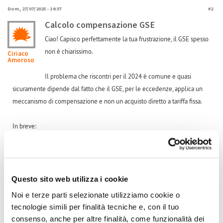
Dom, 27/07/2025 - 14:37
#2
Calcolo compensazione GSE
Ciao! Capisco perfettamente la tua frustrazione, il GSE spesso
non è chiarissimo.
Ciriaco
Amoroso
Il problema che riscontri per il 2024 è comune e quasi
sicuramente dipende dal fatto che il GSE, per le eccedenze, applica un
meccanismo di compensazione e non un acquisto diretto a tariffa fissa.
In breve:
Anno 2023: Probabilmente avevi dei costi di prelievo dalla rete
significativi che il credito delle eccedenze ha compensato quasi
completamente, portando a una liquidazione che sembra corrispondere
al valore unitario indicato.
Questo sito web utilizza i cookie
Noi e terze parti selezionate utilizziamo cookie o
Anno 2024: Hai comunque generato eccedenze e il GSE le valuta, ma se
tecnologie simili per finalità tecniche e, con il tuo
i tuoi prelievi dalla rete sono stati molto bassi o nulli, la parte del credito
consenso, anche per altre finalità, come funzionalità dei