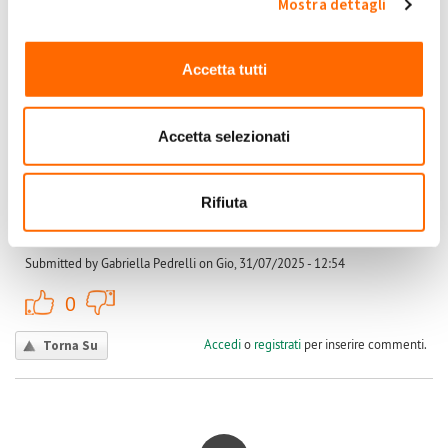
Mostra dettagli
Accedi
o
registrati
per inserire commenti.
Torna Su
Accetta tutti
Gio, 31/07/2025 - 12:54
#3
Calcolo eccedenze
Accetta selezionati
È successo a tanti, me compresa. Dicono che il controvalore è
più che dimezzato
Gabriella
Rifiuta
Pedrelli
Gabriella
Submitted by Gabriella Pedrelli on Gio, 31/07/2025 - 12:54
+1
-1
0
Accedi
o
registrati
per inserire commenti.
Torna Su