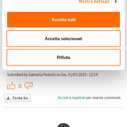
Mostra dettagli
Accedi
o
registrati
per inserire commenti.
Torna Su
Accetta tutti
Gio, 31/07/2025 - 12:54
#3
Calcolo eccedenze
Accetta selezionati
È successo a tanti, me compresa. Dicono che il controvalore è
più che dimezzato
Gabriella
Rifiuta
Pedrelli
Gabriella
Submitted by Gabriella Pedrelli on Gio, 31/07/2025 - 12:54
+1
-1
0
Accedi
o
registrati
per inserire commenti.
Torna Su