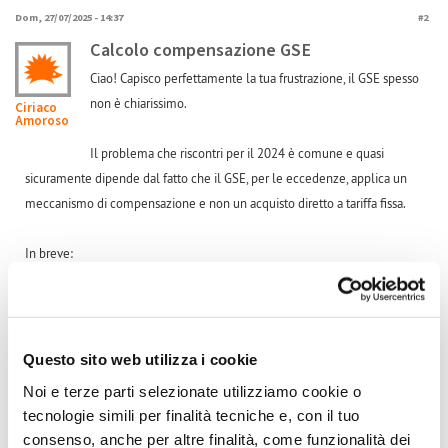
Dom, 27/07/2025 - 14:37
#2
Calcolo compensazione GSE
Ciao! Capisco perfettamente la tua frustrazione, il GSE spesso
non è chiarissimo.
Ciriaco
Amoroso
Il problema che riscontri per il 2024 è comune e quasi
sicuramente dipende dal fatto che il GSE, per le eccedenze, applica un
meccanismo di compensazione e non un acquisto diretto a tariffa fissa.
In breve:
Anno 2023: Probabilmente avevi dei costi di prelievo dalla rete
significativi che il credito delle eccedenze ha compensato quasi
completamente, portando a una liquidazione che sembra corrispondere
al valore unitario indicato.
Questo sito web utilizza i cookie
Noi e terze parti selezionate utilizziamo cookie o
Anno 2024: Hai comunque generato eccedenze e il GSE le valuta, ma se
tecnologie simili per finalità tecniche e, con il tuo
i tuoi prelievi dalla rete sono stati molto bassi o nulli, la parte del credito
consenso, anche per altre finalità, come funzionalità dei