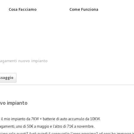
Cosa Facciamo
Come Funziona
pagamenti nuovo impianto
ssaggio
vo impianto
o il mio impianto da 7KW + batterie di auto accumulo da 10KW.
agamenti, uno di 50€ a maggio e l'altro di 71€ a novembre.
 siano solo questi? Avrò quindi il conguaglio l'anno prossimo? ad oggi ho immesso