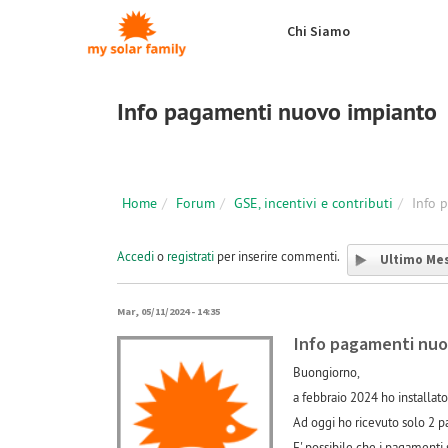
Salta al contenuto principale
Chi Siamo
Info pagamenti nuovo impianto
Home
Forum
GSE, incentivi e contributi
Info 
Accedi
o
registrati
per inserire commenti.
Ultimo Me
Mar, 05/11/2024 - 14:35
Info pagamenti nuo
Buongiorno,
a febbraio 2024 ho installat
Ad oggi ho ricevuto solo 2 p
E' possibile che i pagamenti