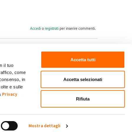
Accedi
o
registrati
per inserire commenti.
Accetta tutti
 il tuo
raffico, come
Seguici su
Accetta selezionati
 consenso, in
olte e sulle
Privacy
ra
Rifiuta
Mostra dettagli