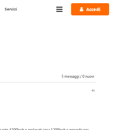
Accedi
Servizi
5 messaggi / 0 nuovi
#1
 in rete 4200kwh e prelevati circa 1200kwh e prevedo per