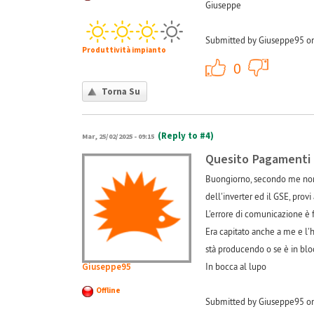
Giuseppe
Submitted by Giuseppe95 on
Produttività impianto
+1
0
Torna Su
(Reply to #4)
Mar, 25/02/2025 - 09:15
Quesito Pagamenti
Buongiorno, secondo me non 
dell'inverter ed il GSE, provi
L'errore di comunicazione è f
Era capitato anche a me e l'ho
stà producendo o se è in blo
Giuseppe95
In bocca al lupo
Offline
Submitted by Giuseppe95 on