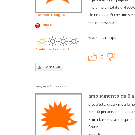
fine anno un totale di 4600
Stefano Tinaglia
Ho notato però che uno stess
Com'è possibile?
Offline
Grazie in anticipo
Produttività impianto
+1
0
Torna Su
Ven, 10/01/2025 - 13:11
ampliamento da 6 a
Ciao a tutti, circa 7 mesi fa
mesi fa per adeguare contato
E' un ritardo o avete esperie
Grazie
Roberto