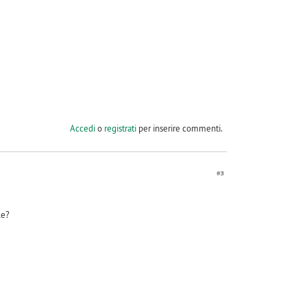
Accedi
o
registrati
per inserire commenti.
#3
le?