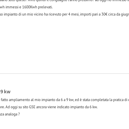
Kwh immessi e 1600Kwh prelevati.
o impianto di un mio vicino ha ricevuto per 4 mesi, importi pari a 30€ circa da giug
-1
 9 kw
 ho fatto ampliamento al mio impianto da 6 a 9 kw, ed è stata completata la pratica 
re. Ad oggi su sito GSE ancora viene indicato impianto da 6 kw.
nza analoga ?