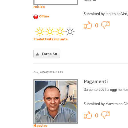
robleo
Submitted by robleo on Ven,
Offline
+1
0
Produttività impianto
Torna Su
Gio, 06/02/2025 - 12:29
Pagamenti
Da aprile 2023 a oggi ho ri
Submitted by Maestro on Gio
+1
0
Maestro