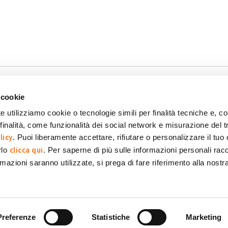
-1
 cookie
e utilizziamo cookie o tecnologie simili per finalità tecniche e, con
inalità, come funzionalità dei social network e misurazione del t
okie
Dichiarazione di accessibilità
POR FESR 2014-2020
licy
. Puoi liberamente accettare, rifiutare o personalizzare il tuo
clicca qui
rlo
. Per saperne di più sulle informazioni personali racc
formazioni saranno utilizzate, si prega di fare riferimento alla nost
 SpA Società Benefit
POWERED BY:
Preferenze
Statistiche
Marketing