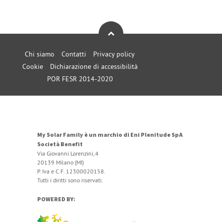
Chi siamo
Contatti
Privacy policy
Cookie
Dichiarazione di accessibilità
POR FESR 2014-2020
My Solar Family è un marchio di Eni Plenitude SpA
Società Benefit
Via Giovanni Lorenzini, 4
20139 Milano (MI)
P. Iva e C.F. 12300020158.
Tutti i diritti sono riservati.
POWERED BY: