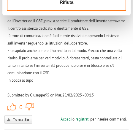
Rifiuta
ricevuto solo a novembre 2023 la somma di 40 euro,
Giuseppe95
probabilmente c'è un errore di comunicazione tra il wi-fi
dell'inverter ed il GSE, provi a sentire il produttore dell'inverter attraverso
il centro assistenza dedicato, o direttamente il GSE.
L'errore di comunicazione è facilmente risolvibile operando Lei stesso
sull'inverter seguendo le istruzioni dell'operatore.
Era capitato anche a me e l'ho risolto in tal modo. Preciso che una volta
risolto, il problema per vari motivi può ripresentarsi, basta controllare di
tanto in tanto se l'imverter stà producendo o se è in blocco e se c'è
comunicazione con il GSE.
In bocca al lupo
Submitted by Giuseppe95 on Mar, 25/02/2025 - 09:15
+1
-1
0
Accedi
o
registrati
per inserire commenti.
Torna Su