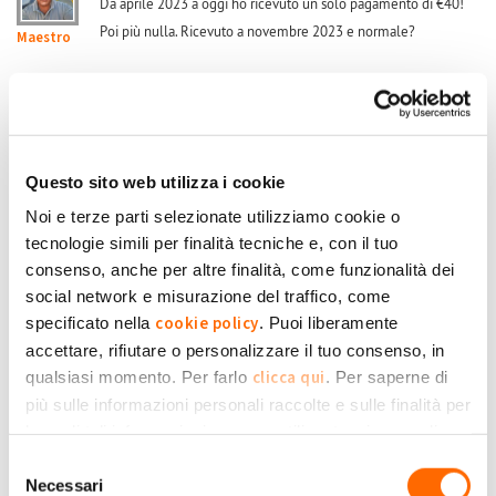
Da aprile 2023 a oggi ho ricevuto un solo pagamento di €40!
Poi più nulla. Ricevuto a novembre 2023 e normale?
Maestro
Submitted by Maestro on Gio, 06/02/2025 - 12:29
+1
-1
0
Accedi
o
registrati
per inserire commenti.
Torna Su
Questo sito web utilizza i cookie
Noi e terze parti selezionate utilizziamo cookie o
tecnologie simili per finalità tecniche e, con il tuo
Mar, 25/02/2025 - 09:05
#4
consenso, anche per altre finalità, come funzionalità dei
Info pagamenti nuovo impianto Risposta
social network e misurazione del traffico, come
Buongiorno Stefano
cookie policy
specificato nella
. Puoi liberamente
a mio modesto parere essendo utente GSE da 6 anni, avendo
Giuseppe95
accettare, rifiutare o personalizzare il tuo consenso, in
installato l'impianto nel febbraio 2024, i pagamenti da Lei
clicca qui
qualsiasi momento. Per farlo
. Per saperne di
ricevuti sono giusti ( ovviamente non essendo io a conoscenza di dati di
più sulle informazioni personali raccolte e sulle finalità per
produzione e consumo da Lei effettuati) in quanto a maggio ha ricevuto
le quali tali informazioni saranno utilizzate, si prega di
un minimo compenso da cui sono stati detratti gli oneri amministrativi
Privacy Policy
fare riferimento alla nostra
.
Selezione
GSE cosa che si ripetera' nel corso degli anni, poi a novembre viene fatto
Necessari
del