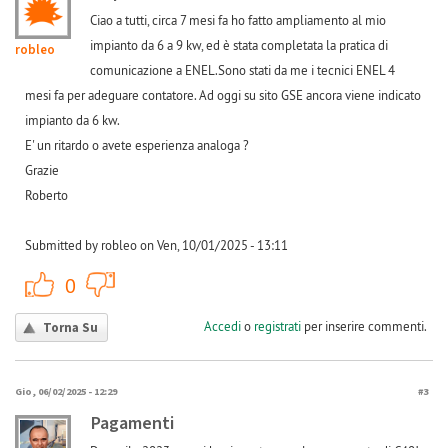
Ciao a tutti, circa 7 mesi fa ho fatto ampliamento al mio
impianto da 6 a 9 kw, ed è stata completata la pratica di
robleo
comunicazione a ENEL.Sono stati da me i tecnici ENEL 4
mesi fa per adeguare contatore. Ad oggi su sito GSE ancora viene indicato
impianto da 6 kw.
E' un ritardo o avete esperienza analoga ?
Grazie
Roberto
Submitted by robleo on Ven, 10/01/2025 - 13:11
+1
-1
0
Accedi
o
registrati
per inserire commenti.
Torna Su
Gio, 06/02/2025 - 12:29
#3
Pagamenti