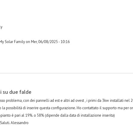
ly
My Solar Family on Mer, 06/08/2025 - 10:16
i su due falde
so problema, con dei pannelli ad est e altri ad ovest , i primi da 3kw installati nel
 la possibilità di inserire questa configurazione. Ho contattato il supporto ma per or
mpianto è pari al 19%. o 58% (dipende dalla data di installazione inserita)
. Saluti. Alessandro