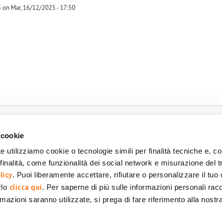
 on Mar, 16/12/2025 - 17:50
-1
 cookie
e utilizziamo cookie o tecnologie simili per finalità tecniche e, con
inalità, come funzionalità dei social network e misurazione del t
okie
Dichiarazione di accessibilità
POR FESR 2014-2020
licy
. Puoi liberamente accettare, rifiutare o personalizzare il tuo
clicca qui
rlo
. Per saperne di più sulle informazioni personali racc
formazioni saranno utilizzate, si prega di fare riferimento alla nost
 SpA Società Benefit
POWERED BY: