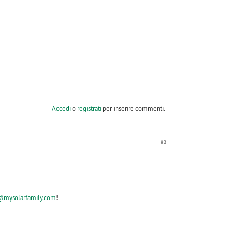
Accedi
o
registrati
per inserire commenti.
#2
@mysolarfamily.com
!