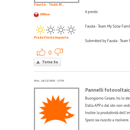
Fausta - Team M...
A presto
Offline
Fausta - Team My Solar Fami
Produttività impianto
Submitted by Fausta - Team 
+1
-1
0
Torna Su
Mar, 16/12/2025 - 17:50
Pannelli fotovoltaic
Buongiorno Cesare, ho lo stes
Dalla APP o dal sito non vedo
Inoltre la produttività dell'i
Spero sia riuscito a risolvere