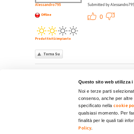
Alessandro795
Submitted by Alessandro795
+1
Offline
0
Produttività impianto
Torna Su
Questo sito web utilizza i
Noi e terze parti selezionat
consenso, anche per altre f
Chi siamo
Contatti
Privacy policy
Co
cookie po
specificato nella
qualsiasi momento. Per fa
finalità per le quali tali in
My Solar Family è un marchio di Eni Plenitude
Policy
.
Via Giovanni Lorenzini, 4