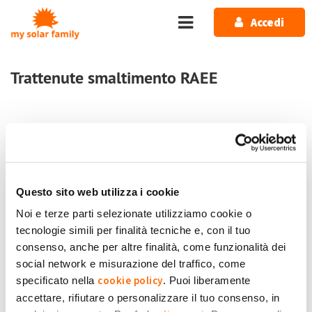
Salta al contenuto principale
Accedi
Trattenute smaltimento RAEE
Home
Forum
GSE, incentivi e contributi
Trattenute smaltimento RAEE
Questo sito web utilizza i cookie
2 messaggi / 0 nuovi
Noi e terze parti selezionate utilizziamo cookie o
Accedi
o
registrati
per inserire commenti.
tecnologie simili per finalità tecniche e, con il tuo
consenso, anche per altre finalità, come funzionalità dei
Ultimo Messaggio
social network e misurazione del traffico, come
cookie policy
specificato nella
. Puoi liberamente
Gio, 13/02/2025 - 15:37
#2
accettare, rifiutare o personalizzare il tuo consenso, in
Longo Immacolata