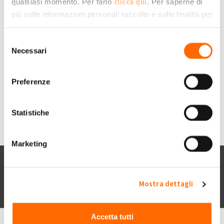
clicca qui
qualsiasi momento. Per farlo
. Per saperne di
Per il 2024 dal Gse non ho ricevuto nulla
più sulle informazioni personali raccolte e sulle finalità per
..Che fare?
MySolar_08d00d57
le quali tali informazioni saranno utilizzate, si prega di
Privacy Policy
fare riferimento alla nostra
.
Selezione
Submitted by MySolar_08d00d57 on Gio, 13/02/2025 - 15:37
Necessari
del
+1
-1
consenso
0
Preferenze
Accedi
o
registrati
per inserire commenti.
Torna Su
Statistiche
Marketing
Chi siamo
Contatti
Privacy policy
Cookie
Dichiarazione di accessibilità
Mostra dettagli
POR FESR 2014-2020
Accetta tutti