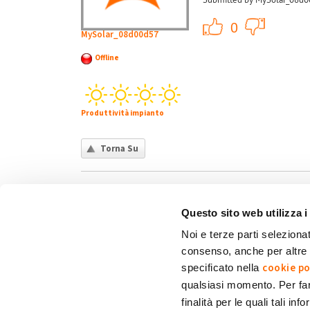
+1
0
MySolar_08d00d57
Offline
Produttività impianto
Torna Su
Questo sito web utilizza i
Noi e terze parti selezionat
consenso, anche per altre f
Chi siamo
Contatti
Privacy policy
Co
cookie po
specificato nella
qualsiasi momento. Per fa
finalità per le quali tali in
My Solar Family è un marchio di Eni Plenitude