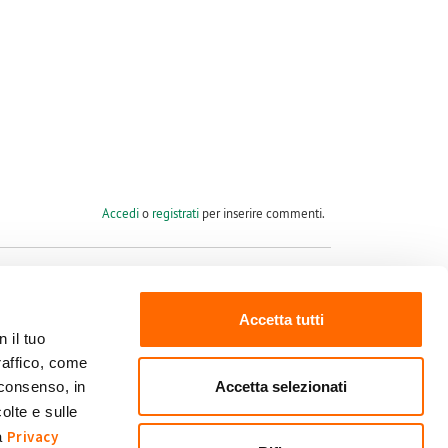
Accedi
o
registrati
per inserire commenti.
Accetta tutti
 il tuo
raffico, come
Seguici su
Accetta selezionati
 consenso, in
olte e sulle
Privacy
ra