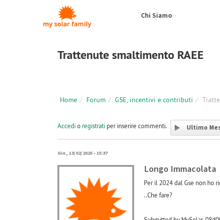
Salta al contenuto principale
Chi Siamo
Trattenute smaltimento RAEE
Home
Forum
GSE, incentivi e contributi
Tratt
Accedi
o
registrati
per inserire commenti.
Ultimo Me
Gio, 13/02/2025 - 15:37
Longo Immacolata
Per il 2024 dal Gse non ho r
..Che fare?
Submitted by MySolar_08d00