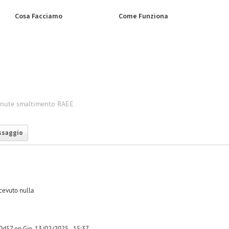
Cosa Facciamo
Come Funziona
enute smaltimento RAEE
ssaggio
icevuto nulla
d57 on Gio, 13/02/2025 - 15:37