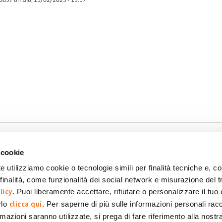
-1
 cookie
e utilizziamo cookie o tecnologie simili per finalità tecniche e, con
inalità, come funzionalità dei social network e misurazione del t
okie
Dichiarazione di accessibilità
POR FESR 2014-2020
licy
. Puoi liberamente accettare, rifiutare o personalizzare il tuo
clicca qui
rlo
. Per saperne di più sulle informazioni personali racc
formazioni saranno utilizzate, si prega di fare riferimento alla nost
 SpA Società Benefit
POWERED BY: