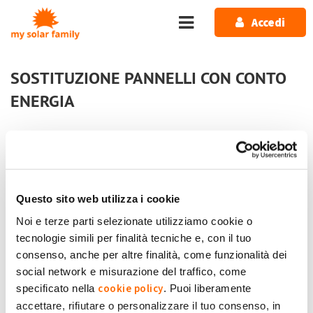
Salta al contenuto principale
Accedi
SOSTITUZIONE PANNELLI CON CONTO
ENERGIA
Home
Forum
GSE, incentivi e contributi
SOSTITUZIONE PANNELLI CON CONTO ENERGIA
Questo sito web utilizza i cookie
Noi e terze parti selezionate utilizziamo cookie o
1 messaggio / 0 nuovi
tecnologie simili per finalità tecniche e, con il tuo
Accedi
o
registrati
per inserire commenti.
consenso, anche per altre finalità, come funzionalità dei
social network e misurazione del traffico, come
Dom, 02/05/2021 - 22:31
#1
cookie policy
specificato nella
. Puoi liberamente
SOSTITUZIONE PANNELLI CON CONTO
accettare, rifiutare o personalizzare il tuo consenso, in