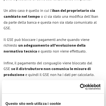
Un altro caso è quello in cui l'
iban del proprietario sia
cambiato nel tempo
o ci sia stato una modifica dell'iban
da parte della banca e questa non sia stata comunicato al
GSE.
Il GSE può bloccare i pagamenti anche quando viene
richiesto
un adeguamento all'evoluzione della
normativa tecnica
e questo non viene effettuato.
Infine, il pagamento del conguaglio viene bloccato dal
GSE
se il distrubutore non comunica le misure di
produzione
e quindi il GSE non ha i dati per calcolarlo.
Tutti questi problemi si possono evitare molto facilmente,
utilizzando uno strumento di monitoraggio
come
My
Solar Family
, che permette di tenere sotto controllo mese
Questo sito web utilizza i cookie
per mese l'impianto, l'energia prodotta e gli stessi pagamenti