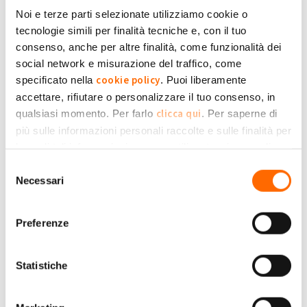
GSE.
Noi e terze parti selezionate utilizziamo cookie o
tecnologie simili per finalità tecniche e, con il tuo
Perchè i pagamenti GSE non
consenso, anche per altre finalità, come funzionalità dei
social network e misurazione del traffico, come
sono regolari?
cookie policy
specificato nella
. Puoi liberamente
accettare, rifiutare o personalizzare il tuo consenso, in
clicca qui
qualsiasi momento. Per farlo
. Per saperne di
I pagamenti da parte del GSE, in realtà e di norma,
più sulle informazioni personali raccolte e sulle finalità per
sono regolari
, anche se, come abbiamo visto sopra,
le quali tali informazioni saranno utilizzate, si prega di
avvengono secondo tempi e modalità complesse
.
Privacy Policy
fare riferimento alla nostra
.
Selezione
Necessari
del
Ma perchè ci sono
proprietari di impianto fotovolatico
consenso
che lamentano una irregolarità dei pagamenti
da parte
Preferenze
del GSE?
Quando i pagamenti sono irregolari, in genere, è perchè si
Statistiche
sono verificati dei problemi (come ad esempio, quelli di cui
sopra). Ma è anche vero che negli anni
le normative del