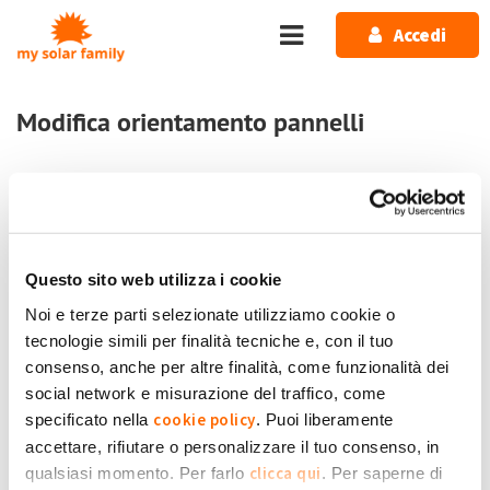
Salta al contenuto principale
Accedi
Modifica orientamento pannelli
Home
Forum
Fotovoltaico
Problemi tecnici impianto FV
Modifica orientamento pannelli
Questo sito web utilizza i cookie
Noi e terze parti selezionate utilizziamo cookie o
1 messaggio / 0 nuovi
tecnologie simili per finalità tecniche e, con il tuo
Accedi
o
registrati
per inserire commenti.
consenso, anche per altre finalità, come funzionalità dei
social network e misurazione del traffico, come
Ven, 11/02/2022 - 14:49
#1
cookie policy
specificato nella
. Puoi liberamente
Modifica orientamento pannelli
accettare, rifiutare o personalizzare il tuo consenso, in
Dovrei ruotare da sud est a sud ovest i pannelli per migliorare
clicca qui
qualsiasi momento. Per farlo
. Per saperne di