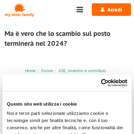
Salta al contenuto principale
Accedi
Ma è vero che lo scambio sul posto
terminerà nel 2024?
Home
Forum
GSE, incentivi e contributi
Ma è vero che lo scambio sul posto terminerà nel 2024?
1 messaggio / 0 nuovi
Questo sito web utilizza i cookie
Accedi
o
registrati
per inserire commenti.
Noi e terze parti selezionate utilizziamo cookie o
tecnologie simili per finalità tecniche e, con il tuo
Mer, 06/09/2023 - 09:05
#1
consenso, anche per altre finalità, come funzionalità dei
Ma è vero che lo scambio sul posto