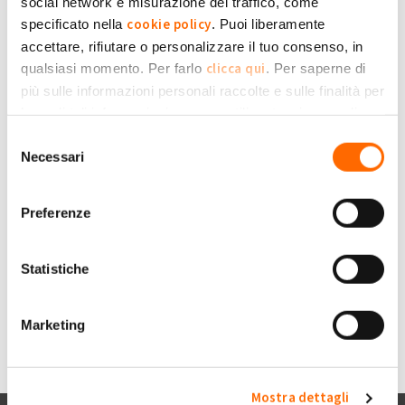
social network e misurazione del traffico, come
terminerà nel 2024?
cookie policy
specificato nella
. Puoi liberamente
Salve. Ho letto (ma forse ho capito male) che la formula SSP
Roberto.ascea
accettare, rifiutare o personalizzare il tuo consenso, in
terminerà il prossimo anno e resterà solo il ritiro
clicca qui
qualsiasi momento. Per farlo
. Per saperne di
dedicato...che viene pagato circa 1/3 dell'ssp! Ma è vero questo fatto e a
più sulle informazioni personali raccolte e sulle finalità per
chi si applica, a tutti o solo ai nuovi impianti?
le quali tali informazioni saranno utilizzate, si prega di
Io ho in impianto, 2º conto energia, da 13 anni e ho un contratto col GSE
Privacy Policy
fare riferimento alla nostra
.
Selezione
per SSP, possono revocarlo unilateralmente e passarmi al ritiro dedicato,
Necessari
del
oppure sono vincolati fino alla scadenza dei 20 anni?
consenso
Grazie
Preferenze
+1
-1
0
Statistiche
Accedi
o
registrati
per inserire commenti.
Torna Su
Marketing
Mostra dettagli