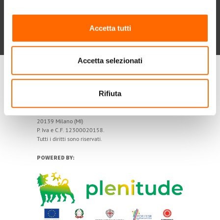
Chi siamo
Contatti
Privacy policy
Cookie
Dichiarazione di accessibilità
Accetta tutti
POR FESR 2014-2020
Accetta selezionati
Rifiuta
My Solar Family è un marchio di Eni Plenitude SpA
Società Benefit
Via Giovanni Lorenzini, 4
20139 Milano (MI)
P. Iva e C.F. 12300020158.
Tutti i diritti sono riservati.
POWERED BY: