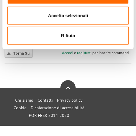
A me si è accesa spia Gialla ma non si riesce a leggere codice
errore. Avete nominativi assistenza in provincia BAT. Grazie
GIUSEPPE
Accetta selezionati
VICHI
Submitted by GIUSEPPE VICHI on Dom, 15/09/2024 - 12:41
Rifiuta
+1
-1
0
Accedi
o
registrati
per inserire commenti.
Torna Su
Chi siamo
Contatti
Privacy policy
Cookie
Dichiarazione di accessibilità
POR FESR 2014-2020