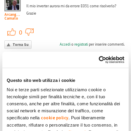
Il mio inverter aurora mi da errore E031 come risolverlo?
Grazie
Arcangelo
Camato
+1
-1
0
Accedi
o
registrati
per inserire commenti.
Torna Su
Lun, 10/06/2024 - 12:48
#2
Sicuramente si sono bruciati
Questo sito web utilizza i cookie
Sicuramente si sono bruciati uno o più relè della scheda che
andranno sostituiti. Non sono un tecnico quindi posso solo
Noi e terze parti selezionate utilizziamo cookie o
Enrico De
Cicco
dirti che su yuo tube ci sono molti video al riguardo per darti
tecnologie simili per finalità tecniche e, con il tuo
una idea del problema e trovare la strada per risolverlo (
consenso, anche per altre finalità, come funzionalità dei
sicuramente tramite un tecnico specializzato )
social network e misurazione del traffico, come
cookie policy
specificato nella
. Puoi liberamente
Submitted by Enrico De Cicco on Lun, 10/06/2024 - 12:48
accettare, rifiutare o personalizzare il tuo consenso, in