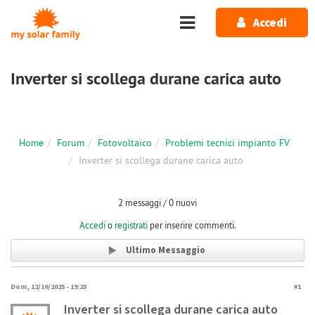
Salta al contenuto principale
Accedi
Inverter si scollega durane carica auto
Home
Forum
Fotovoltaico
Problemi tecnici impianto FV
Inverter si scollega durane carica auto
2 messaggi / 0 nuovi
Accedi
o
registrati
per inserire commenti.
Ultimo Messaggio
Dom, 12/10/2025 - 19:25
#1
Inverter si scollega durane carica auto