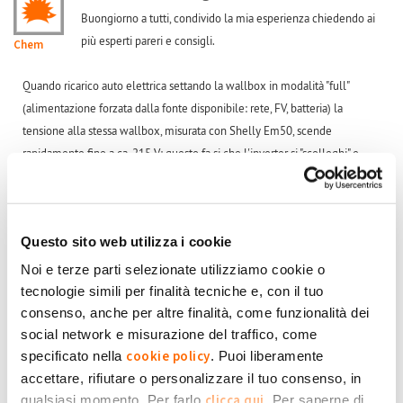
Buongiorno a tutti, condivido la mia esperienza chiedendo ai
più esperti pareri e consigli.
Chem
Quando ricarico auto elettrica settando la wallbox in modalità "full"
(alimentazione forzata dalla fonte disponibile: rete, FV, batteria) la
tensione alla stessa wallbox, misurata con Shelly Em50, scende
rapidamente fino a ca. 215 V; questo fa si che l'inverter si "scolleghi" e
sospenda tutto l'impianto FV: in pratica, la casa (tutte le utenze, auto
compresa) viene alimentata solo da rete; anche se il sole splende, il FV
semplicemente non produce (e nemmeno la batteria è attiva).
Questo sito web utilizza i cookie
Questo non avviene settando la wallbox in modalità "eco" (uso solo di FV,
Noi e terze parti selezionate utilizziamo cookie o
all'auto va solo la quota parte di energia in eccesso rispetto ai consumi di
tecnologie simili per finalità tecniche e, con il tuo
casa altrimenti ceduta in rete).
consenso, anche per altre finalità, come funzionalità dei
social network e misurazione del traffico, come
cookie policy
Inverter Sungrow SH10RT, wallbox Scame 205.W119-B da 7,4 kW, con
specificato nella
. Puoi liberamente
meter Scame esterno. Wallbox settata con corrente max 25 A
accettare, rifiutare o personalizzare il tuo consenso, in
clicca qui
qualsiasi momento. Per farlo
. Per saperne di
(differenziale a monte wallbox da 25 A). Impianto trifase, colonnina