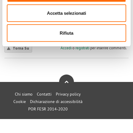
Il DDI dell'inverter deve intervenire a 207 V . 215 V è
anomalo. Fammi sapere che vedo di aiutarti.
Socrate1
Accetta selezionati
Submitted by Socrate1 on Ven, 31/10/2025 - 19:48
Rifiuta
+1
-1
0
Accedi
o
registrati
per inserire commenti.
Torna Su
Chi siamo
Contatti
Privacy policy
Cookie
Dichiarazione di accessibilità
POR FESR 2014-2020