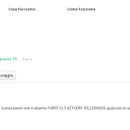
Cosa Facciamo
Come Funziona
mpianto FV
Fgrid
ssaggio
er Aurora power one in allarme FGRID 51,3 HZ FUORI TOLLERANZA, qualcuno mi sa 
-1