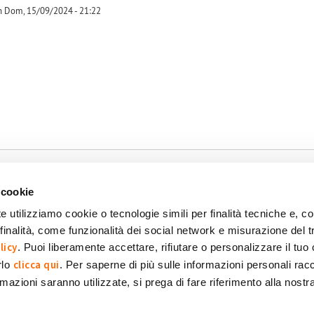
 Dom, 15/09/2024 - 21:22
-1
 cookie
e utilizziamo cookie o tecnologie simili per finalità tecniche e, con
inalità, come funzionalità dei social network e misurazione del t
okie
Dichiarazione di accessibilità
POR FESR 2014-2020
licy
. Puoi liberamente accettare, rifiutare o personalizzare il tuo
clicca qui
rlo
. Per saperne di più sulle informazioni personali racc
formazioni saranno utilizzate, si prega di fare riferimento alla nost
 SpA Società Benefit
POWERED BY: