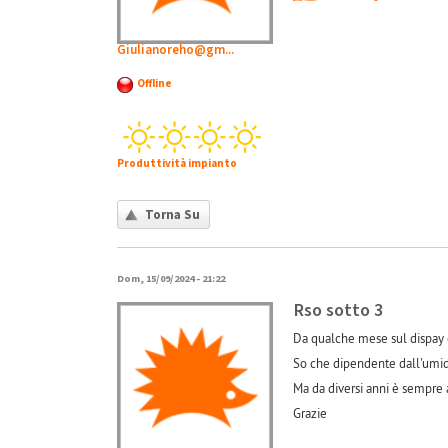
Giulianoreho@gm...
Offline
Produttività impianto
Torna Su
Dom, 15/09/2024 - 21:22
Rso sotto 3
Da qualche mese sul dispay de
So che dipendente dall'umid
Ma da diversi anni è sempre 
Grazie