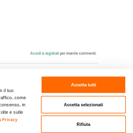
Accedi
o
registrati
per inserire commenti.
Accetta tutti
 il tuo
raffico, come
Seguici su
Accetta selezionati
 consenso, in
olte e sulle
Privacy
ra
Rifiuta