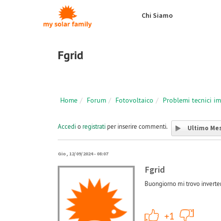
Salta al contenuto principale
Chi Siamo
Fgrid
Home
Forum
Fotovoltaico
Problemi tecnici i
Accedi
o
registrati
per inserire commenti.
Ultimo Me
Gio, 12/09/2024 - 08:07
Fgrid
Buongiorno mi trovo invert
+1
+1