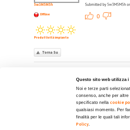
5w3M5M5h
Submitted by 5w3M5M5h on
+1
Offline
0
Produttività impianto
Torna Su
Questo sito web utilizza i
Noi e terze parti selezionat
consenso, anche per altre f
Chi siamo
Contatti
Privacy policy
Co
cookie po
specificato nella
qualsiasi momento. Per fa
finalità per le quali tali in
My Solar Family è un marchio di Eni Plenitude
Policy
.
Via Giovanni Lorenzini, 4