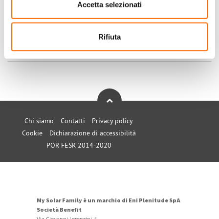
Accetta selezionati
+1
-1
0
Rifiuta
Accedi
o
registrati
per inserire commenti.
Torna Su
Chi siamo
Contatti
Privacy policy
Cookie
Dichiarazione di accessibilità
POR FESR 2014-2020
My Solar Family è un marchio di Eni Plenitude SpA
Società Benefit
Via Giovanni Lorenzini, 4