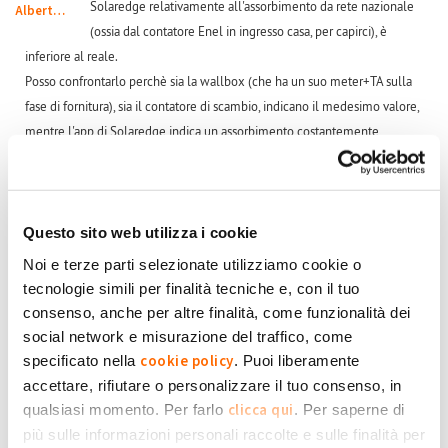
Solaredge relativamente all'assorbimento da rete nazionale
Alberto228
(ossia dal contatore Enel in ingresso casa, per capirci), è
inferiore al reale.
Posso confrontarlo perchè sia la wallbox (che ha un suo meter+TA sulla
fase di fornitura), sia il contatore di scambio, indicano il medesimo valore,
mentre l'app di Solaredge indica un assorbimento costantemente
inferiore.
Ad esempio, se la casa assorbe 4kW, e non c'è produzione FTV (di notte, a
batterie scariche, ad esempio), SolarEdge indica 3kW circa.
Questo sito web utilizza i cookie
Mi sono accorto di questa cosa quando carico l'auto elettrica, perchè la
Noi e terze parti selezionate utilizziamo cookie o
wallbox ha un assorbimento ben preciso (ad esempio 16A=3.4kW circa),
tecnologie simili per finalità tecniche e, con il tuo
e l'assorbimento di rete indicato da Solaredge è ad esempio di 2.5kW
consenso, anche per altre finalità, come funzionalità dei
(quindi inferiore a quello indicato dalla wallbox, dal contatore Enel e
social network e misurazione del traffico, come
anche dall'automobile stessa). Tenendo quindi monitorati altri carichi noti,
cookie policy
specificato nella
. Puoi liberamente
ho visto che c'è sempre questa discrepanza.
accettare, rifiutare o personalizzare il tuo consenso, in
clicca qui
qualsiasi momento. Per farlo
. Per saperne di
Nell'inverter Solaredge è configurabile il rapporto del TA utilizzato (visto
più sulle informazioni personali raccolte e sulle finalità per