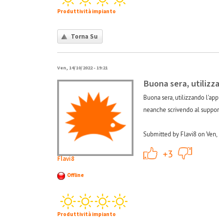
Produttività impianto
Torna Su
Ven, 14/10/2022 - 19:21
Buona sera, utilizz
Buona sera, utilizzando l'app
neanche scrivendo al support
Submitted by Flavi8 on Ven,
+1
+3
Flavi8
Offline
Produttività impianto