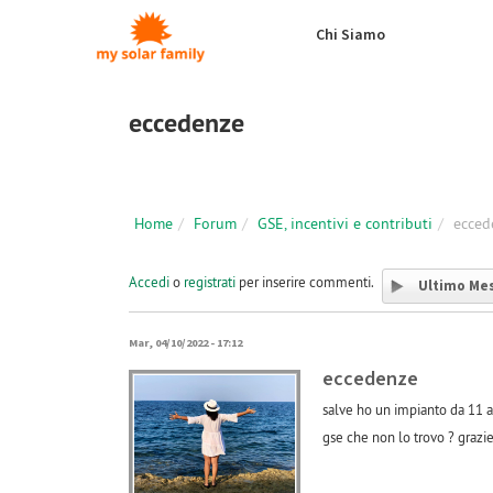
Salta al contenuto principale
Chi Siamo
eccedenze
Home
Forum
GSE, incentivi e contributi
ecced
Accedi
o
registrati
per inserire commenti.
Ultimo Me
Mar, 04/10/2022 - 17:12
eccedenze
salve ho un impianto da 11 a
gse che non lo trovo ? grazi