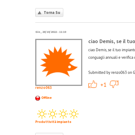
Torna Su
Gio, 20/10/2022 - 11:10
ciao Demis, se il tu
ciao Demis, se il tuo impiant
conguagli annuali e verifica 
Submitted by renzo063 on G
+1
+1
renzo063
Offline
Produttività impianto