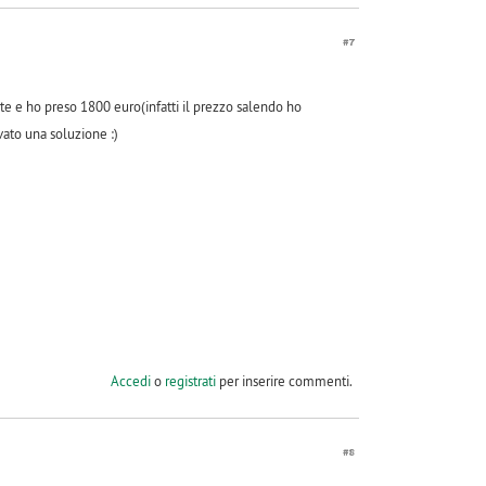
#7
rte e ho preso 1800 euro(infatti il prezzo salendo ho
ovato una soluzione :)
Accedi
o
registrati
per inserire commenti.
#8