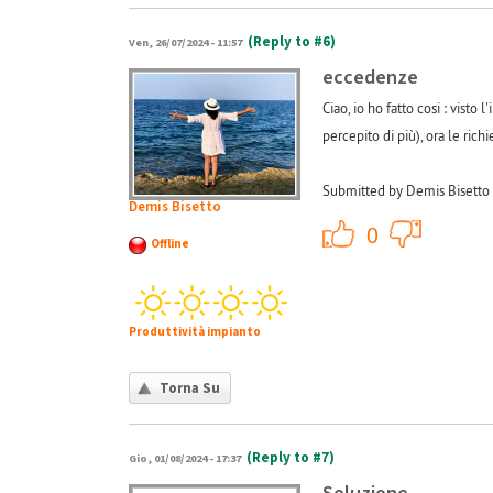
(Reply to #6)
Ven, 26/07/2024 - 11:57
eccedenze
Ciao, io ho fatto cosi : vist
percepito di più), ora le rich
Submitted by Demis Bisetto 
Demis Bisetto
+1
0
Offline
Produttività impianto
Torna Su
(Reply to #7)
Gio, 01/08/2024 - 17:37