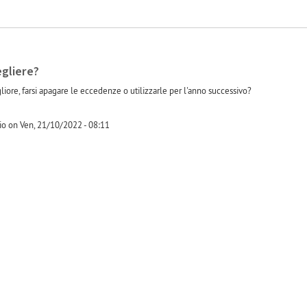
gliere?
gliore, farsi apagare le eccedenze o utilizzarle per l'anno successivo?
zio on Ven, 21/10/2022 - 08:11
-1