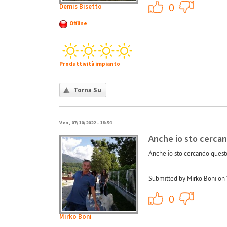
+1
0
Demis Bisetto
Offline
Produttività impianto
Torna Su
Ven, 07/10/2022 - 18:54
Anche io sto cerca
Anche io sto cercando questo
Submitted by Mirko Boni on 
+1
0
Mirko Boni