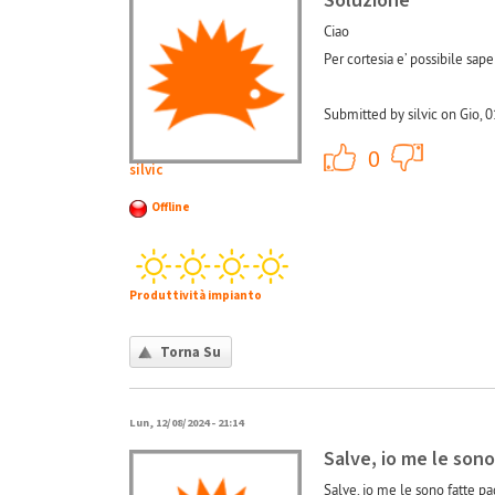
Soluzione
Ciao
Per cortesia e’ possibile sap
Submitted by silvic on Gio, 
+1
0
silvic
Offline
Produttività impianto
Torna Su
Lun, 12/08/2024 - 21:14
Salve, io me le sono
Salve, io me le sono fatte p