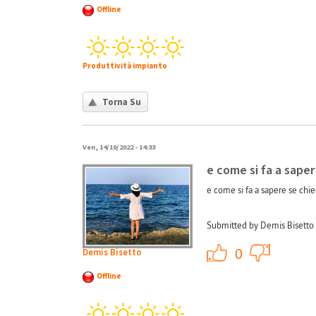
Offline
Produttività impianto
Torna Su
Ven, 14/10/2022 - 14:33
e come si fa a saper
e come si fa a sapere se chie
Submitted by Demis Bisetto 
+1
0
Demis Bisetto
Offline