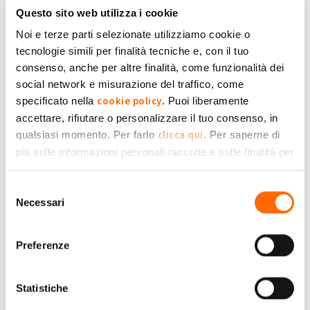
Questo sito web utilizza i cookie
Ho iniziato a produrre il 10/03/2022 , ma la società che mi ha
montato l'impianto con la complicità del GSe mi ha stipulato
Noi e terze parti selezionate utilizziamo cookie o
Caracciolo
carolina
il contratto con il GSE a dicembre 2022 .
tecnologie simili per finalità tecniche e, con il tuo
Da quando mi viene pagato lo scambio sul posto ?
consenso, anche per altre finalità, come funzionalità dei
Perchè se ho prodotto invano per tutto il 2022 denuncia la ditta che mi
social network e misurazione del traffico, come
cookie policy
ha montato l'impianto e il GSE per il ritardo nello stipulare la pratica
specificato nella
. Puoi liberamente
Grazie
accettare, rifiutare o personalizzare il tuo consenso, in
clicca qui
qualsiasi momento. Per farlo
. Per saperne di
più sulle informazioni personali raccolte e sulle finalità per
+1
-1
0
le quali tali informazioni saranno utilizzate, si prega di
Privacy Policy
fare riferimento alla nostra
.
Selezione
Accedi
o
registrati
per inserire commenti.
Torna Su
Necessari
del
consenso
Gio, 07/12/2023 - 18:09
#2
Preferenze
Pagamento gse
Da quando paga il gse,i miei vicini hanno ricevuto tutti il
Statistiche
pagamento ma io non ho ricevuto nulla.
Rosetta
Carnevale1