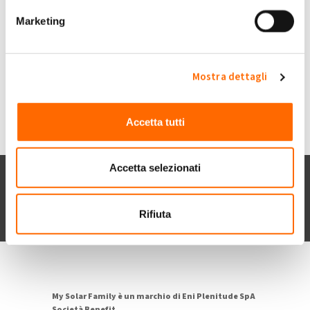
Submitted by Rosetta Carnevale1 on Gio, 07/12/2023 - 18:09
Marketing
+1
-1
0
Mostra dettagli
Accedi
o
registrati
per inserire commenti.
Torna Su
Accetta tutti
Accetta selezionati
Chi siamo
Contatti
Privacy policy
Cookie
Dichiarazione di accessibilità
Rifiuta
POR FESR 2014-2020
My Solar Family è un marchio di Eni Plenitude SpA
Società Benefit