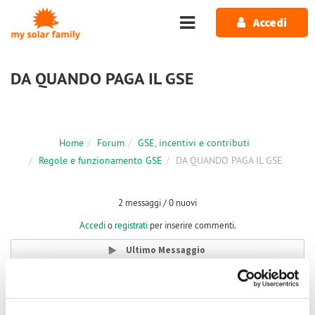
Salta al contenuto principale
Accedi
DA QUANDO PAGA IL GSE
Home
Forum
GSE, incentivi e contributi
Regole e funzionamento GSE
DA QUANDO PAGA IL GSE
2 messaggi / 0 nuovi
Accedi
o
registrati
per inserire commenti.
Ultimo Messaggio
Mar, 06/06/2023 - 21:14
#1
DA QUANDO PAGA IL GSE