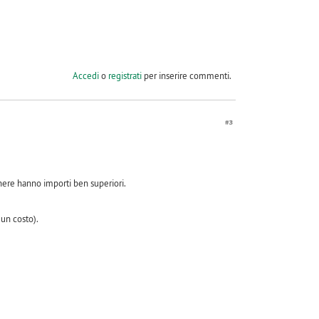
Accedi
o
registrati
per inserire commenti.
#3
ere hanno importi ben superiori.
 un costo).