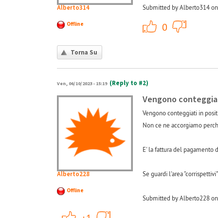
Alberto314
Submitted by Alberto314 on
+1
Offline
0
Torna Su
(Reply to #2)
Ven, 06/10/2023 - 15:19
Vengono conteggiat
Vengono conteggiati in positi
Non ce ne accorgiamo perchè
E' la fattura del pagamento d
Alberto228
Se guardi l'area "corrispetti
Offline
Submitted by Alberto228 on
+1
-1
+1