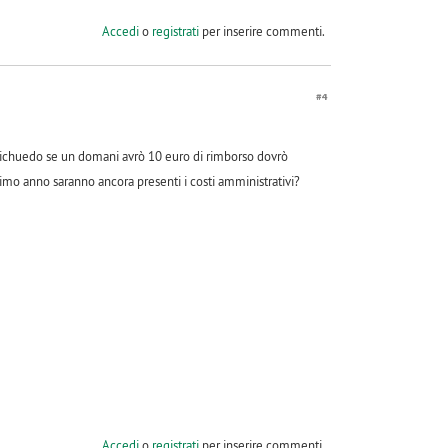
Accedi
o
registrati
per inserire commenti.
#4
 Michuedo se un domani avrò 10 euro di rimborso dovrò
imo anno saranno ancora presenti i costi amministrativi?
Accedi
o
registrati
per inserire commenti.