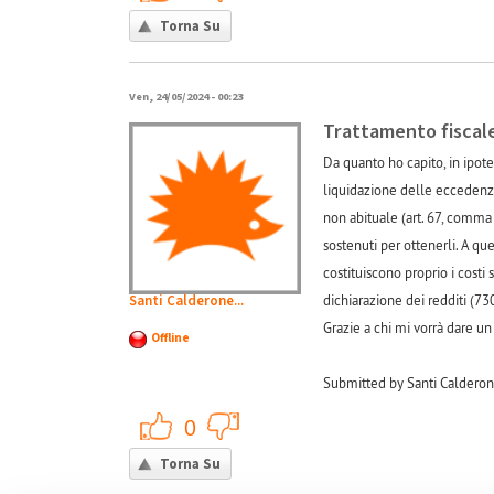
Torna Su
Ven, 24/05/2024 - 00:23
Trattamento fiscale
Da quanto ho capito, in ipotes
liquidazione delle eccedenze,
non abituale (art. 67, comma 1
sostenuti per ottenerli. A que
costituiscono proprio i cost
Santi Calderone...
dichiarazione dei redditi (7
Grazie a chi mi vorrà dare un
Offline
Submitted by Santi Caldero
+1
-1
0
Torna Su