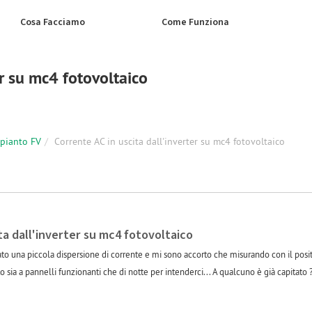
Cosa Facciamo
Come Funziona
er su mc4 fotovoltaico
mpianto FV
Corrente AC in uscita dall'inverter su mc4 fotovoltaico
ta dall'inverter su mc4 fotovoltaico
ato una piccola dispersione di corrente e mi sono accorto che misurando con il positi
o sia a pannelli funzionanti che di notte per intenderci... A qualcuno è già capitato ?