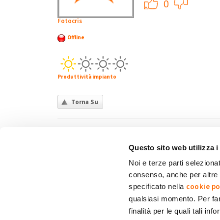
+1
0
Fotocris
Offline
Produttività impianto
Torna Su
Questo sito web utilizza i
Noi e terze parti selezionat
consenso, anche per altre f
Chi siamo
Contatti
Privacy policy
Co
cookie po
specificato nella
qualsiasi momento. Per fa
finalità per le quali tali in
My Solar Family è un marchio di Eni Plenitude