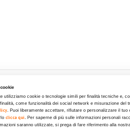
-1
 cookie
e utilizziamo cookie o tecnologie simili per finalità tecniche e, con
inalità, come funzionalità dei social network e misurazione del t
okie
Dichiarazione di accessibilità
POR FESR 2014-2020
licy
. Puoi liberamente accettare, rifiutare o personalizzare il tuo
clicca qui
rlo
. Per saperne di più sulle informazioni personali racc
formazioni saranno utilizzate, si prega di fare riferimento alla nost
 SpA Società Benefit
POWERED BY: