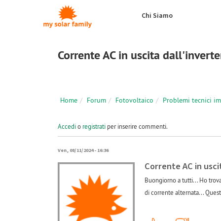
Salta al contenuto principale
Chi Siamo
Corrente AC in uscita dall'invert
Home
Forum
Fotovoltaico
Problemi tecnici i
Accedi
o
registrati
per inserire commenti.
Ven, 08/11/2024 - 16:36
Corrente AC in usci
Buongiorno a tutti... Ho trov
di corrente alternata... Quest