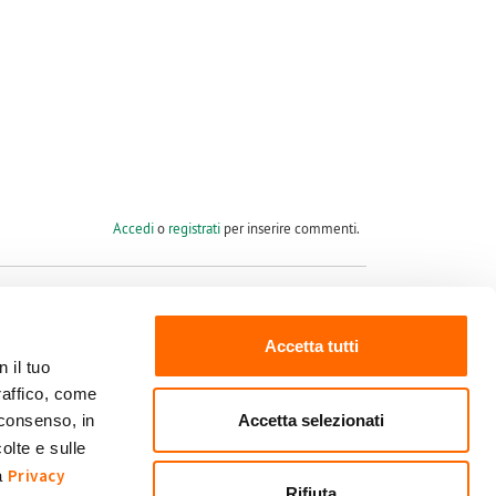
Accedi
o
registrati
per inserire commenti.
Accetta tutti
 il tuo
raffico, come
Seguici su
Accetta selezionati
 consenso, in
olte e sulle
Privacy
ra
Rifiuta